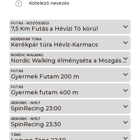
Kötelező nevezés
FUTÁS - KÖZÖSSÉGI
7,5 Km Futás a Hévízi Tó körül
KERÉKPÁR TÚRA
Kerékpár túra Hévíz-Karmacs
NORDIC WALKING
Nordic Walking élményséta a Mozgás éjszakáján Hévízen - Az emberi test túrája
FUTÁS
Gyermek Futam 200 m
FUTÁS
Gyermek futam 400 m
AEROBIC - NYÍLT
SpinRacing 23:00
AEROBIC - NYÍLT
SpinRacing 23:30
TÁNC