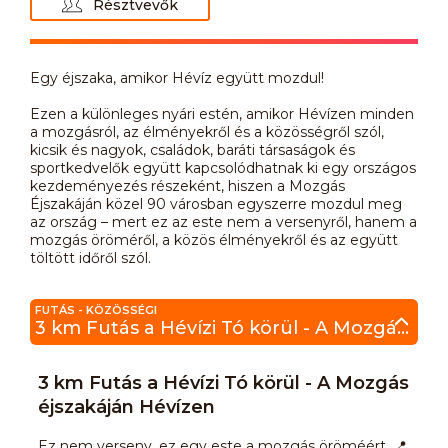
Résztvevők
Egy éjszaka, amikor Hévíz együtt mozdul!
Ezen a különleges nyári estén, amikor Hévízen minden
a mozgásról, az élményekről és a közösségről szól,
kicsik és nagyok, családok, baráti társaságok és
sportkedvelők együtt kapcsolódhatnak ki egy országos
kezdeményezés részeként, hiszen a Mozgás
Éjszakáján közel 90 városban egyszerre mozdul meg
az ország – mert ez az este nem a versenyről, hanem a
mozgás öröméről, a közös élményekről és az együtt
töltött időről szól.
FUTÁS - KÖZÖSSÉGI
3 km Futás a Hévízi Tó körül - A Mozgás éjszakáján Hévízen
3 km Futás a Hévízi Tó körül - A Mozgás
éjszakáján Hévízen
Ez nem verseny, ez egy este a mozgás öröméért. 📍