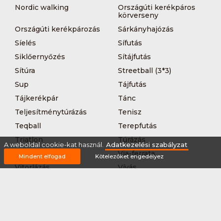
Nordic walking
Országúti kerékpáros
körverseny
Országúti kerékpározás
Sárkányhajózás
Síelés
Sífutás
Siklőernyőzés
Sítájfutás
Sítúra
Streetball (3*3)
Sup
Tájfutás
Tájkerékpár
Tánc
Teljesítménytúrázás
Tenisz
Teqball
Terepfutás
Triatlon
Túrázás
A weboldal cookie-kat használ.
Adatkezelési szabályzat
Úszás
Via-ferrata
Mindent elfogad
Kötelezőket engedélyez
Vitorlázás
Vívás
Vizilabda
Vizitúra
Wakeboard