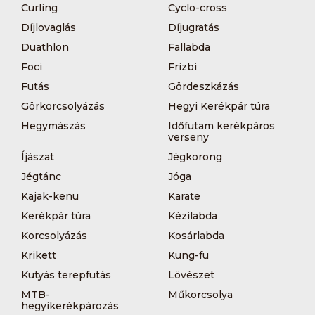
Curling
Cyclo-cross
Díjlovaglás
Díjugratás
Duathlon
Fallabda
Foci
Frizbi
Futás
Gördeszkázás
Görkorcsolyázás
Hegyi Kerékpár túra
Hegymászás
Időfutam kerékpáros
verseny
Íjászat
Jégkorong
Jégtánc
Jóga
Kajak-kenu
Karate
Kerékpár túra
Kézilabda
Korcsolyázás
Kosárlabda
Krikett
Kung-fu
Kutyás terepfutás
Lövészet
MTB-
Műkorcsolya
hegyikerékpározás