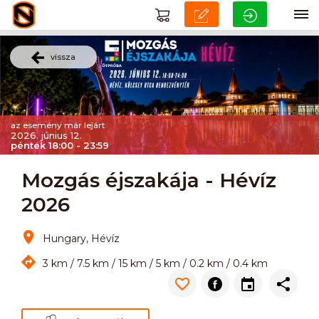
vissza
az esemény már lejárt
2026. június 12.
péntek 18:00 - 23:59
Mozgás éjszakája - Hévíz
2026
Hungary, Hévíz
3 km / 7.5 km / 15 km / 5 km / 0.2 km / 0.4 km