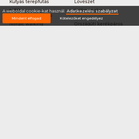
Kutyás terepfutás
Lövészet
MTB-
Műkorcsolya
A weboldal cookie-kat használ.
Adatkezelési szabályzat
hegyikerékpározás
Mindent elfogad
Kötelezőket engedélyez
Nordic walking
Országúti kerékpáros
körverseny
Országúti kerékpározás
Sárkányhajózás
Síelés
Sífutás
Siklőernyőzés
Sítájfutás
Sítúra
Streetball (3*3)
Sup
Tájfutás
Tájkerékpár
Tánc
Teljesítménytúrázás
Tenisz
Teqball
Terepfutás
Triatlon
Túrázás
Úszás
Via-ferrata
Vitorlázás
Vívás
Vizilabda
Vizitúra