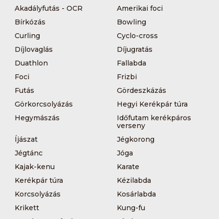
Akadályfutás - OCR
Amerikai foci
Bírkózás
Bowling
Curling
Cyclo-cross
Díjlovaglás
Díjugratás
Duathlon
Fallabda
Foci
Frizbi
Futás
Gördeszkázás
Görkorcsolyázás
Hegyi Kerékpár túra
Hegymászás
Időfutam kerékpáros
verseny
Íjászat
Jégkorong
Jégtánc
Jóga
Kajak-kenu
Karate
Kerékpár túra
Kézilabda
Korcsolyázás
Kosárlabda
Krikett
Kung-fu