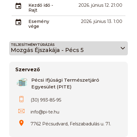
Kezdő idő -
2026. június 12. 21:00
Rajt
Esemény
2026. június 13. 1:00
vége
TELJESÍTMÉNYTÚRÁZÁS
Mozgás Éjszakája - Pécs 5
Szervező
Pécsi Ifjúsági Természetjáró
Egyesület (PITE)
(30) 993-85-95
info
@
pi-te.hu
7762 Pécsudvard, Felszabadulás u. 71.