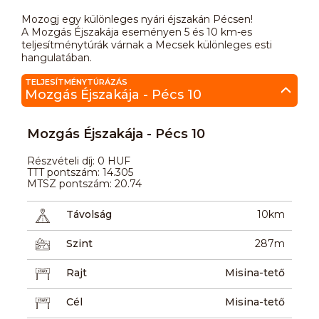
Mozogj egy különleges nyári éjszakán Pécsen!
A Mozgás Éjszakája eseményen 5 és 10 km-es
teljesítménytúrák várnak a Mecsek különleges esti
hangulatában.
TELJESÍTMÉNYTÚRÁZÁS
Mozgás Éjszakája - Pécs 10
Mozgás Éjszakája - Pécs 10
Részvételi díj: 0 HUF
TTT pontszám: 14.305
MTSZ pontszám: 20.74
Távolság
10km
Szint
287m
Rajt
Misina-tető
Cél
Misina-tető