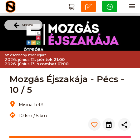
vissza
az esemény már lejárt
2026. június 12.
péntek 21:00
2026. június 13.
szombat 01:00
Mozgás Éjszakája - Pécs -
10 / 5
Misina-tető
10 km / 5 km