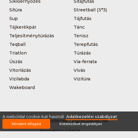
Siklőernyőzés
Sítájfutás
Sítúra
Streetball (3*3)
Sup
Tájfutás
Tájkerékpár
Tánc
Teljesítménytúrázás
Tenisz
Teqball
Terepfutás
Triatlon
Túrázás
Úszás
Via-ferrata
Vitorlázás
Vívás
Vizilabda
Vizitúra
Wakeboard
A weboldal cookie-kat használ.
Adatkezelési szabályzat
Rólunk
Szervezőknek / Egyesületeknek
Mindent elfogad
Kötelezőket engedélyez
Marketing ajánlat