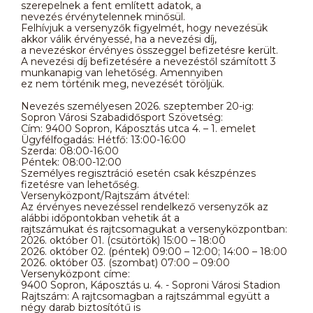
szerepelnek a fent említett adatok, a
nevezés érvénytelennek minősül.
Felhívjuk a versenyzők figyelmét, hogy nevezésük
akkor válik érvényessé, ha a nevezési díj,
a nevezéskor érvényes összeggel befizetésre került.
A nevezési díj befizetésére a nevezéstől számított 3
munkanapig van lehetőség. Amennyiben
ez nem történik meg, nevezését töröljük.
Nevezés személyesen 2026. szeptember 20-ig:
Sopron Városi Szabadidősport Szövetség:
Cím: 9400 Sopron, Káposztás utca 4. – 1. emelet
Ügyfélfogadás: Hétfő: 13:00-16:00
Szerda: 08:00-16:00
Péntek: 08:00-12:00
Személyes regisztráció esetén csak készpénzes
fizetésre van lehetőség.
Versenyközpont/Rajtszám átvétel:
Az érvényes nevezéssel rendelkező versenyzők az
alábbi időpontokban vehetik át a
rajtszámukat és rajtcsomagukat a versenyközpontban:
2026. október 01. (csütörtök) 15:00 – 18:00
2026. október 02. (péntek) 09:00 – 12:00; 14:00 – 18:00
2026. október 03. (szombat) 07:00 – 09:00
Versenyközpont címe:
9400 Sopron, Káposztás u. 4. - Soproni Városi Stadion
Rajtszám: A rajtcsomagban a rajtszámmal együtt a
négy darab biztosítótű is