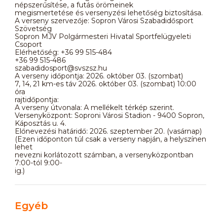
népszerűsítése, a futás örömeinek
megismertetése és versenyzési lehetőség biztosítása.
A verseny szervezője: Sopron Városi Szabadidősport
Szövetség
Sopron MJV Polgármesteri Hivatal Sportfelügyeleti
Csoport
Elérhetőség: +36 99 515-484
+36 99 515-486
szabadidosport@svszsz.hu
A verseny időpontja: 2026. október 03. (szombat)
7, 14, 21 km-es táv 2026. október 03. (szombat) 10:00
óra
rajtidőpontja:
A verseny útvonala: A mellékelt térkép szerint.
Versenyközpont: Soproni Városi Stadion - 9400 Sopron,
Káposztás u. 4.
Előnevezési határidő: 2026. szeptember 20. (vasárnap)
(Ezen időponton túl csak a verseny napján, a helyszínen
lehet
nevezni korlátozott számban, a versenyközpontban
7:00-tól 9:00-
ig.)
Egyéb