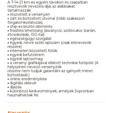
A 7-14-21 km-es egyéni távokon és csapatban
résztvevők nevezési díjai az alábbiakat
tartalmazzák:
▪ részvételt a versenyen
▪ zárt és biztosított útvonal (több szakaszon
forgalomkorlátozás)
▪ chip-es bruttó időmérés
▪ frissítési lehetőség (ásványvíz, szőlőcukor, banán,
étcsokoládé, ISO ital)
▪ egészségügyi szolgálat
▪ egyedi, névre szóló rajtszám (csak előnevezők
részére)
▪ interneten közzétett fotók
▪ egyedi befutóérem
▪ egyedi rajtcsomag
▪ a verseny grafikájával ellátott technikai futópóló (A
helyszínen nevező versenyzők
részére nem tudjuk garantálni az igényelt méret
biztosítását.)
▪ online eredménylista
▪ digitális oklevél
▪ díjazás
▪ különböző kedvezmények, amelyek Sopronban
használhatóak fel.
Nevezés