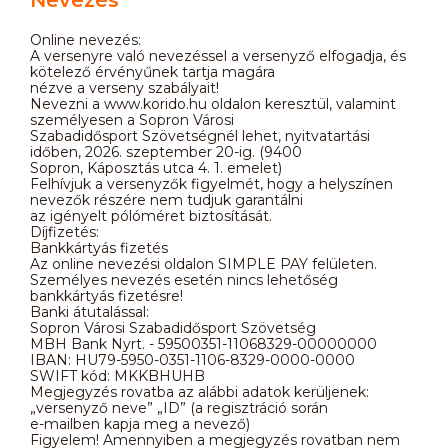
Online nevezés:
A versenyre való nevezéssel a versenyző elfogadja, és
kötelező érvényűnek tartja magára
nézve a verseny szabályait!
Nevezni a www.korido.hu oldalon keresztül, valamint
személyesen a Sopron Városi
Szabadidősport Szövetségnél lehet, nyitvatartási
időben, 2026. szeptember 20-ig. (9400
Sopron, Káposztás utca 4. 1. emelet)
Felhívjuk a versenyzők figyelmét, hogy a helyszínen
nevezők részére nem tudjuk garantálni
az igényelt pólóméret biztosítását.
Díjfizetés:
Bankkártyás fizetés
Az online nevezési oldalon SIMPLE PAY felületen.
Személyes nevezés esetén nincs lehetőség
bankkártyás fizetésre!
Banki átutalással:
Sopron Városi Szabadidősport Szövetség
MBH Bank Nyrt. - 59500351-11068329-00000000
IBAN: HU79-5950-0351-1106-8329-0000-0000
SWIFT kód: MKKBHUHB
Megjegyzés rovatba az alábbi adatok kerüljenek:
„versenyző neve” „ID” (a regisztráció során
e-mailben kapja meg a nevező)
Figyelem! Amennyiben a megjegyzés rovatban nem