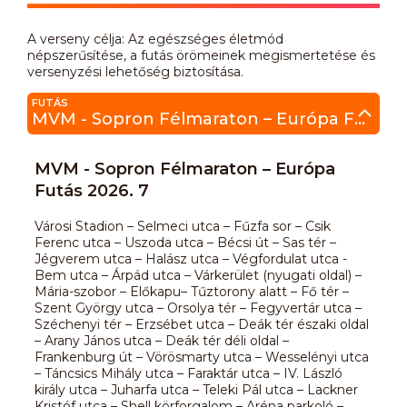
A verseny célja: Az egészséges életmód
népszerűsítése, a futás örömeinek megismertetése és
versenyzési lehetőség biztosítása.
FUTÁS
MVM - Sopron Félmaraton – Európa Futás 2026. 7
MVM - Sopron Félmaraton – Európa
Futás 2026. 7
Városi Stadion – Selmeci utca – Fűzfa sor – Csik
Ferenc utca – Uszoda utca – Bécsi út – Sas tér –
Jégverem utca – Halász utca – Végfordulat utca -
Bem utca – Árpád utca – Várkerület (nyugati oldal) –
Mária-szobor – Előkapu– Tűztorony alatt – Fő tér –
Szent György utca – Orsolya tér – Fegyvertár utca –
Széchenyi tér – Erzsébet utca – Deák tér északi oldal
– Arany János utca – Deák tér déli oldal –
Frankenburg út – Vörösmarty utca – Wesselényi utca
– Táncsics Mihály utca – Faraktár utca – IV. László
király utca – Juharfa utca – Teleki Pál utca – Lackner
Kristóf utca – Shell körforgalom – Aréna parkoló –