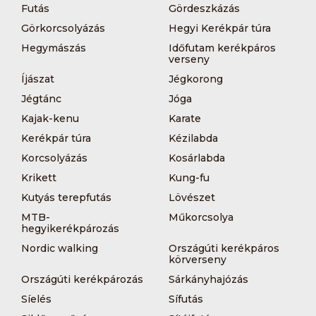
Futás
Gördeszkázás
Görkorcsolyázás
Hegyi Kerékpár túra
Hegymászás
Időfutam kerékpáros
verseny
Íjászat
Jégkorong
Jégtánc
Jóga
Kajak-kenu
Karate
Kerékpár túra
Kézilabda
Korcsolyázás
Kosárlabda
Krikett
Kung-fu
Kutyás terepfutás
Lövészet
MTB-
Műkorcsolya
hegyikerékpározás
Nordic walking
Országúti kerékpáros
körverseny
Országúti kerékpározás
Sárkányhajózás
Síelés
Sífutás