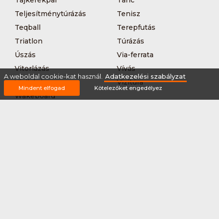
Teljesítménytúrázás
Tenisz
Teqball
Terepfutás
Triatlon
Túrázás
Úszás
Via-ferrata
Vitorlázás
Vívás
A weboldal cookie-kat használ.
Adatkezelési szabályzat
Vizilabda
Vizitúra
Mindent elfogad
Kötelezőket engedélyez
Wakeboard
Rólunk
Szervezőknek / Egyesületeknek
Marketing ajánlat
Adatkezelési szabályzat
Általános Szerződési Feltételek
Impresszum
Bővítmények
Partnereink