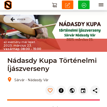
vissza
az esemény már lejárt
2025. március 23.
vasárnap 08:00 - 15:00
Nádasdy Kupa Történelmi
Íjászverseny
Sárvár - Nádasdy Vár