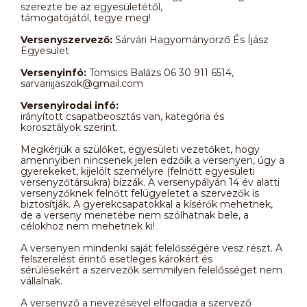
szerezte be az egyesületétől,
támogatójától, tegye meg!
Versenyszervező:
Sárvári Hagyományörző És Íjász
Egyesület
Versenyinfó:
Tomsics Balázs 06 30 911 6514,
sarvariijaszok@gmail.com
Versenyirodai infó:
irányított csapatbeosztás van, kategória és
korosztályok szerint.
Megkérjük a szülőket, egyesületi vezetőket, hogy
amennyiben nincsenek jelen edzőik a versenyen, úgy a
gyerekeket, kijelölt személyre (felnőtt egyesületi
versenyzőtársukra) bízzák. A versenypályán 14 év alatti
versenyzőknek felnőtt felügyeletet a szervezők is
biztosítják. A gyerekcsapatokkal a kísérők mehetnek,
de a verseny menetébe nem szólhatnak bele, a
célokhoz nem mehetnek ki!
A versenyen mindenki saját felelősségére vesz részt. A
felszerelést érintő esetleges károkért és
sérülésekért a szervezők semmilyen felelősséget nem
vállalnak.
A versenyző a nevezésével elfogadja a szervező