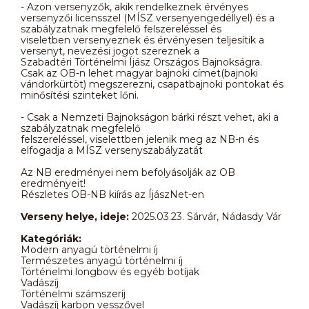
- Azon versenyzők, akik rendelkeznek érvényes
versenyzői licensszel (MÍSZ versenyengedéllyel) és a
szabályzatnak megfelelő felszereléssel és
viseletben versenyeznek és érvényesen teljesítik a
versenyt, nevezési jogot szereznek a
Szabadtéri Történelmi Íjász Országos Bajnokságra.
Csak az OB-n lehet magyar bajnoki címet(bajnoki
vándorkürtöt) megszerezni, csapatbajnoki pontokat és
minősítési szinteket lőni.
- Csak a Nemzeti Bajnokságon bárki részt vehet, aki a
szabályzatnak megfelelő
felszereléssel, viselettben jelenik meg az NB-n és
elfogadja a MÍSZ versenyszabályzatát
Az NB eredményei nem befolyásolják az OB
eredményeit!
Részletes OB-NB kiírás az ÍjászNet-en
Verseny helye, ideje:
2025.03.23. Sárvár, Nádasdy Vár
Kategóriák:
Modern anyagú történelmi íj
Természetes anyagú történelmi íj
Történelmi longbow és egyéb botíjak
Vadászíj
Történelmi számszeríj
Vadászíj karbon vesszővel