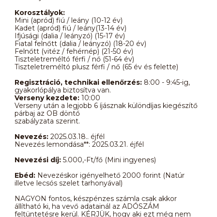
Korosztályok:
Mini (apród) fiú / leány (10-12 év)
Kadet (apród) fiú / leány(13-14 év)
Ifjúsági (dalia / leányzó) (15-17 év)
Fiatal felnőtt (dalia / leányzó) (18-20 év)
Felnőtt (vitéz / fehérnép) (21-50 év)
Tiszteletreméltó férfi / nő (51-64 év)
Tiszteletreméltó plusz férfi / nő (65 év és felette)
Regisztráció, technikai ellenőrzés:
8:00 - 9:45-ig,
gyakorlópálya biztosítva van.
Verseny kezdete:
10:00
Verseny után a legjobb 6 íjásznak különdíjas kiegészítő
párbaj az OB döntő
szabályzata szerint.
Nevezés:
2025.03.18.. éjfél
Nevezés lemondása**: 2025.03.21. éjfél
Nevezési díj:
5.000,-Ft/fő (Mini ingyenes)
Ebéd:
Nevezéskor igényelhető 2000 forint (Natúr
illetve lecsós szelet tarhonyával)
NAGYON fontos, készpénzes számla csak akkor
állítható ki, ha vevő adatainál az ADÓSZÁM
feltüntetésre kerül. KÉRJÜK, hogy aki ezt még nem