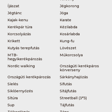
Íjászat
Jégkorong
Jégtánc
Jóga
Kajak-kenu
Karate
Kerékpár túra
Kézilabda
Korcsolyázás
Kosárlabda
Krikett
Kung-fu
Kutyás terepfutás
Lövészet
MTB-
Műkorcsolya
hegyikerékpározás
Nordic walking
Országúti kerékpáros
körverseny
Országúti kerékpározás
Sárkányhajózás
Síelés
Sífutás
Siklőernyőzés
Sítájfutás
Sítúra
Streetball (3*3)
Sup
Tájfutás
Tájkerékpár
Tánc