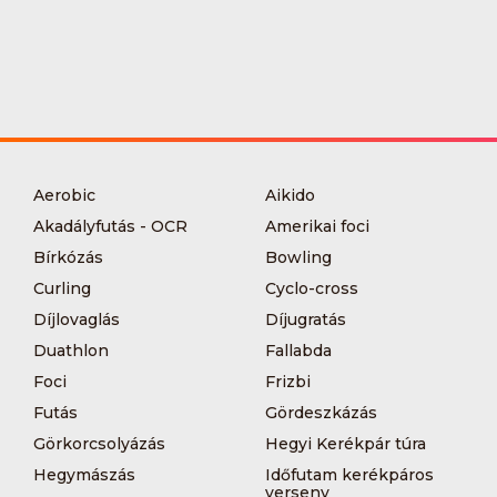
Aerobic
Aikido
Akadályfutás - OCR
Amerikai foci
Bírkózás
Bowling
Curling
Cyclo-cross
Díjlovaglás
Díjugratás
Duathlon
Fallabda
Foci
Frizbi
Futás
Gördeszkázás
Görkorcsolyázás
Hegyi Kerékpár túra
Hegymászás
Időfutam kerékpáros
verseny