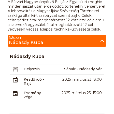
A Sárvári Hagyományörző És Íjász Egyesület meghív
minden íjászat után érdeklődőt, történelmi versenyére!
A lebonyolítás a Magyar Íjász Szövetség Történelmi
szakága által kiírt szabályzat szerint zajlik. Célok:
célsegédlet által meghatározott 12 kötelező célelem +
a szervező egyesület által meghatározott 12 cél
vegyesen vadász, lőlapos, technikai-ügyességi célok.
ÍJÁSZAT
Nádasdy Kupa
Nádasdy Kupa
Helyszín
Sárvár - Nádasdy Vár
Kezdő idő -
2025. március 23. 8:00
Rajt
Esemény
2025. március 23. 15:00
vége