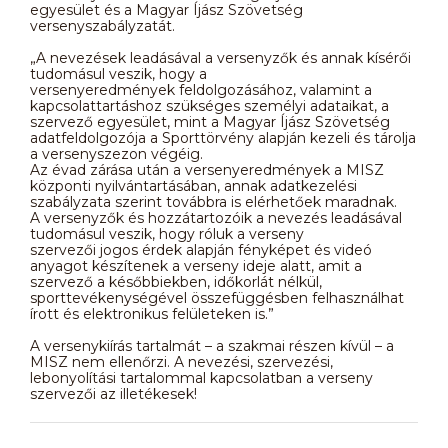
egyesület és a Magyar Íjász Szövetség
versenyszabályzatát.
„A nevezések leadásával a versenyzők és annak kísérői
tudomásul veszik, hogy a
versenyeredmények feldolgozásához, valamint a
kapcsolattartáshoz szükséges személyi adataikat, a
szervező egyesület, mint a Magyar Íjász Szövetség
adatfeldolgozója a Sporttörvény alapján kezeli és tárolja
a versenyszezon végéig.
Az évad zárása után a versenyeredmények a MISZ
központi nyilvántartásában, annak adatkezelési
szabályzata szerint továbbra is elérhetőek maradnak.
A versenyzők és hozzátartozóik a nevezés leadásával
tudomásul veszik, hogy róluk a verseny
szervezői jogos érdek alapján fényképet és videó
anyagot készítenek a verseny ideje alatt, amit a
szervező a későbbiekben, időkorlát nélkül,
sporttevékenységével összefüggésben felhasználhat
írott és elektronikus felületeken is.”
A versenykiírás tartalmát – a szakmai részen kívül – a
MISZ nem ellenőrzi. A nevezési, szervezési,
lebonyolítási tartalommal kapcsolatban a verseny
szervezői az illetékesek!