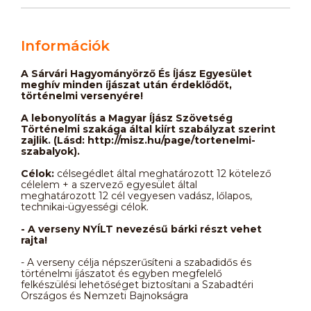
Információk
A Sárvári Hagyományörző És Íjász Egyesület
meghív minden íjászat után érdeklődőt,
történelmi versenyére!
A lebonyolítás a Magyar Íjász Szövetség
Történelmi szakága által kiírt szabályzat szerint
zajlik. (Lásd: http://misz.hu/page/tortenelmi-
szabalyok).
Célok:
célsegédlet által meghatározott 12 kötelező
célelem + a szervező egyesület által
meghatározott 12 cél vegyesen vadász, lőlapos,
technikai-ügyességi célok.
- A verseny NYÍLT nevezésű bárki részt vehet
rajta!
- A verseny célja népszerűsíteni a szabadidős és
történelmi íjászatot és egyben megfelelő
felkészülési lehetőséget biztosítani a Szabadtéri
Országos és Nemzeti Bajnokságra