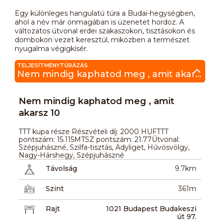
Egy különleges hangulatú túra a Budai-hegységben,
ahol a név már önmagában is üzenetet hordoz. A
változatos útvonal erdei szakaszokon, tisztásokon és
dombokon vezet keresztül, miközben a természet
nyugalma végigkísér.
TELJESÍTMÉNYTÚRÁZÁS
Nem mindig kaphatod meg , amit akarsz 10
Nem mindig kaphatod meg , amit
akarsz 10
TTT kupa része Részvételi díj: 2000 HUFTTT
pontszám: 15.115MTSZ pontszám: 21.77Útvonal:
Szépjuhászné, Szilfa-tisztás, Adyliget, Hűvösvölgy,
Nagy-Hárshegy, Szépjuhászné
Távolság
9.7km
Szint
361m
Rajt
1021 Budapest Budakeszi
út 97.