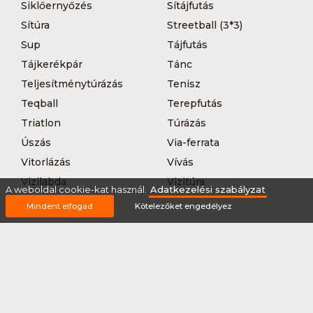
Siklőernyőzés
Sítájfutás
Sítúra
Streetball (3*3)
Sup
Tájfutás
Tájkerékpár
Tánc
Teljesítménytúrázás
Tenisz
Teqball
Terepfutás
Triatlon
Túrázás
Úszás
Via-ferrata
Vitorlázás
Vívás
Vizilabda
Vizitúra
A weboldal cookie-kat használ.
Adatkezelési szabályzat
Wakeboard
Mindent elfogad
Kötelezőket engedélyez
Rólunk
Szervezőknek / Egyesületeknek
Marketing ajánlat