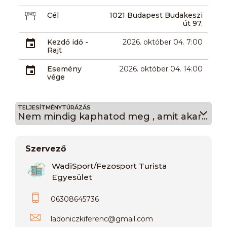
Cél
1021 Budapest Budakeszi
út 97.
Kezdő idő -
2026. október 04. 7:00
Rajt
Esemény
2026. október 04. 14:00
vége
TELJESÍTMÉNYTÚRÁZÁS
Nem mindig kaphatod meg , amit akarsz 3.3
Szervező
WadiSport/Fezosport Turista
Egyesület
06308645736
ladoniczkiferenc
@
gmail.com