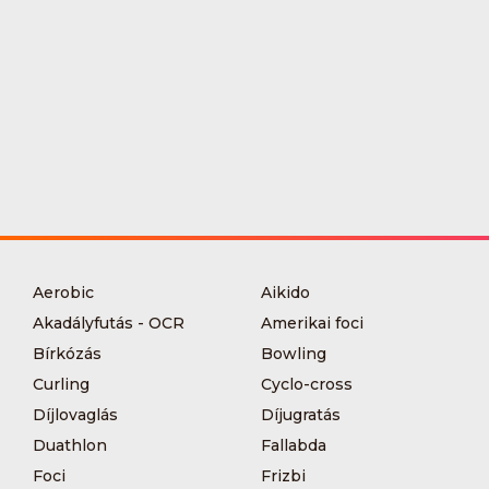
Aerobic
Aikido
Akadályfutás - OCR
Amerikai foci
Bírkózás
Bowling
Curling
Cyclo-cross
Díjlovaglás
Díjugratás
Duathlon
Fallabda
Foci
Frizbi