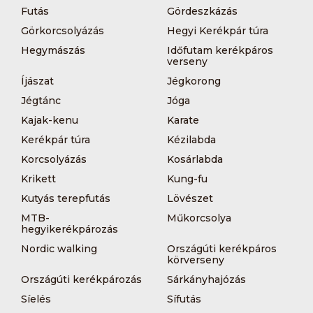
Futás
Gördeszkázás
Görkorcsolyázás
Hegyi Kerékpár túra
Hegymászás
Időfutam kerékpáros
verseny
Íjászat
Jégkorong
Jégtánc
Jóga
Kajak-kenu
Karate
Kerékpár túra
Kézilabda
Korcsolyázás
Kosárlabda
Krikett
Kung-fu
Kutyás terepfutás
Lövészet
MTB-
Műkorcsolya
hegyikerékpározás
Nordic walking
Országúti kerékpáros
körverseny
Országúti kerékpározás
Sárkányhajózás
Síelés
Sífutás