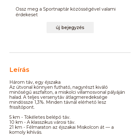
Ossz meg a Sportnaptár közösségével valami
érdekeset
új bejegyzés
Leírás
Három táv, egy éjszaka
Az útvonal könnyen futható, nagyrészt kiváló
minőségű aszfalton, a miskolci villamosvonal pályáján
halad. A teljes versenytáv átlagmeredeksége
mindössze 1,3%. Minden távnál elérhető lesz
frissítőpont.
5 km - Tökéletes belépő táv.
10 km - A klasszikus városi táv.
21 km - Félmaraton az éjszakai Miskolcon át — a
komoly kihívás.