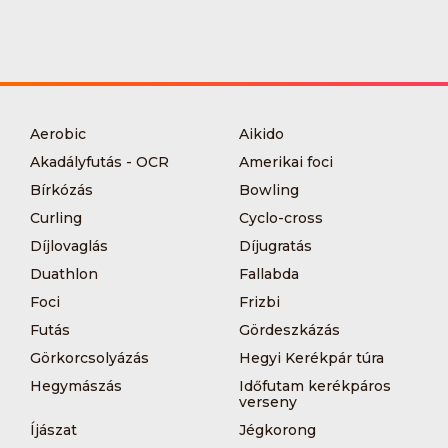
Aerobic
Aikido
Akadályfutás - OCR
Amerikai foci
Bírkózás
Bowling
Curling
Cyclo-cross
Díjlovaglás
Díjugratás
Duathlon
Fallabda
Foci
Frizbi
Futás
Gördeszkázás
Görkorcsolyázás
Hegyi Kerékpár túra
Hegymászás
Időfutam kerékpáros
verseny
Íjászat
Jégkorong