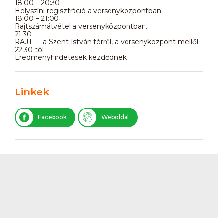
18:00 – 20:30
Helyszíni regisztráció a versenyközpontban.
18:00 – 21:00
Rajtszámátvétel a versenyközpontban.
21:30
RAJT — a Szent István térről, a versenyközpont mellől.
22:30-tól
Eredményhirdetések kezdődnek.
Linkek
Facebook
Weboldal