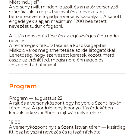
Miért indulj el?
A verseny nyílt minden igazolt és amatőr versenyző
számára, aki a regisztrációval és a nevezési díj
befizetésével elfogadja a verseny szabályait. A kapott
engedélyek alapján maximum 1200 befizetett
nevezést tudunk fogadni.
A futás népszerűsítése és az egészséges életmódra
nevelés
A tehetségek felkutatása és a közösségépítés
Miskolc város megismertetése az ide látogatókkal
Lehetőség, hogy szervezett keretek között mérd
össze az erőnléted, megismerd önmagad és
feszegesd a határaidat
Program
Program — augusztus 22.
A rajt és a versenyközpont egy helyen, a Szent István
téren lesz. A gördülékeny lebonyolítás érdekében
kérünk, érkezz időben a rajtszámfelvételhez.
19:00
A versenyközpont nyit a Szent István téren — kizárólag
itt lesz helyszíni nevezés és rajtszámfelvétel.