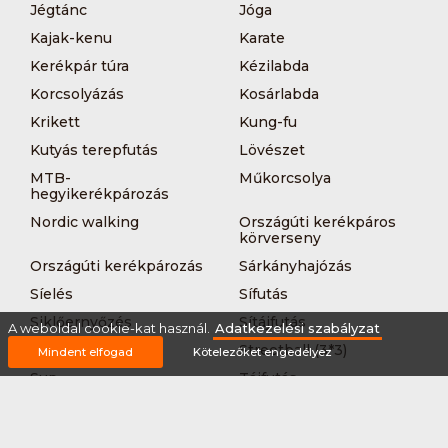
Jégtánc
Jóga
Kajak-kenu
Karate
Kerékpár túra
Kézilabda
Korcsolyázás
Kosárlabda
Krikett
Kung-fu
Kutyás terepfutás
Lövészet
MTB-
Műkorcsolya
hegyikerékpározás
Nordic walking
Országúti kerékpáros
körverseny
Országúti kerékpározás
Sárkányhajózás
Síelés
Sífutás
Siklőernyőzés
Sítájfutás
A weboldal cookie-kat használ.
Adatkezelési szabályzat
Sítúra
Streetball (3*3)
Mindent elfogad
Kötelezőket engedélyez
Sup
Tájfutás
Tájkerékpár
Tánc
Teljesítménytúrázás
Tenisz