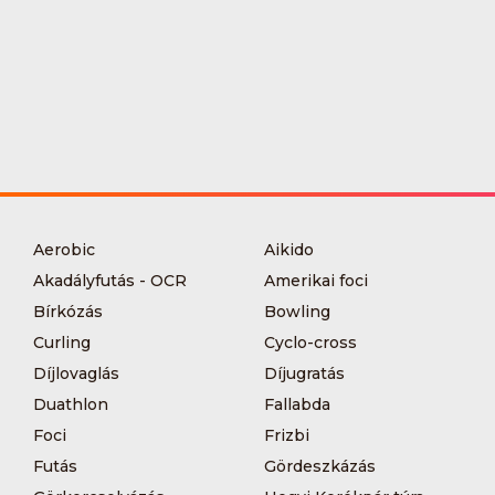
Aerobic
Aikido
Akadályfutás - OCR
Amerikai foci
Bírkózás
Bowling
Curling
Cyclo-cross
Díjlovaglás
Díjugratás
Duathlon
Fallabda
Foci
Frizbi
Futás
Gördeszkázás