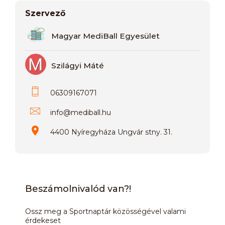
Szervező
Magyar MediBall Egyesület
Szilágyi Máté
06309167071
info
@
mediball.hu
4400 Nyíregyháza Ungvár stny. 31.
Beszámolnivalód van?!
Ossz meg a Sportnaptár közösségével valami
érdekeset