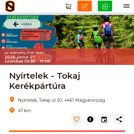
vissza
az esemény már lejárt
2026. június 27.
szombat 09:30 - 17:00
Nyírtelek - Tokaj
Kerékpártúra
Nyírtelek, Tokaji út 50, 4461 Magyarország
47 km