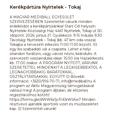
Kerékpártúra Nyírtelek - Tokaj
A MAGYAR MEDIBALL EGYESÜLET
SZERVEZÉSÉBEN Szeretettel várunk minden
érdeklődőt a kerékpártúránkra! Start-Cél helyszín:
Nyírteleki Közösségi Ház 4461 Nyírtelek, Tokaji út 50.
Időpont: 2026. június 21. Gyülekező: 9:15 Indulás 9:30
Távolság: Nyírtelek – Tokaj (kb. 47 km oda-vissza)
Tokajba a tervezett érkezés 11:00-11:30 között. Itt
egy kis szabadidő vár a csapatra. Lehet a helyi
strandon fürdőzni, vagy várost nézni, kirándulni. A
szervezett visszaindulás ideje: 15:00 óra Hazaérkezés
kb. 17:00 órakor. A PROGRAM NYITOTT, VÁRUNK
SZERETETTEL MINDENKIT A LEGKISEBBEKTŐL A
LEGNAGYOBBAKIG BARÁTOKKAL,
OSZTÁLYTÁRSAKKAL EGYÜTT! 🙂 Bővebb
információ: +3630/916-70-71, info@mediball.hu A
program az Aktív Magyarország támogatásával
valósul meg! A program díjtalan, de előzetes
regisztrációhoz kötött!
https://forms.gle/dWW6s1jvTnEkWtAw7 Minden
résztvevő ajándék sportolói vizet és müzliszeletet
kap. 🙂 Szeretettel várunk!