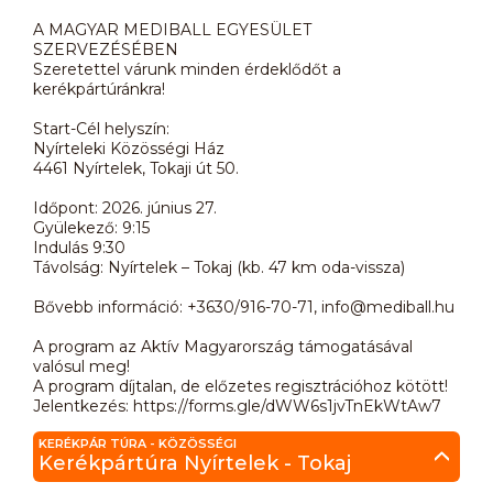
A MAGYAR MEDIBALL EGYESÜLET
SZERVEZÉSÉBEN
Szeretettel várunk minden érdeklődőt a
kerékpártúránkra!
Start-Cél helyszín:
Nyírteleki Közösségi Ház
4461 Nyírtelek, Tokaji út 50.
Időpont: 2026. június 27.
Gyülekező: 9:15
Indulás 9:30
Távolság: Nyírtelek – Tokaj (kb. 47 km oda-vissza)
Bővebb információ: +3630/916-70-71, info@mediball.hu
A program az Aktív Magyarország támogatásával
valósul meg!
A program díjtalan, de előzetes regisztrációhoz kötött!
Jelentkezés: https://forms.gle/dWW6s1jvTnEkWtAw7
KERÉKPÁR TÚRA - KÖZÖSSÉGI
Kerékpártúra Nyírtelek - Tokaj