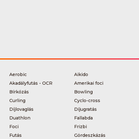
Aerobic
Aikido
Akadályfutás - OCR
Amerikai foci
Bírkózás
Bowling
Curling
Cyclo-cross
Díjlovaglás
Díjugratás
Duathlon
Fallabda
Foci
Frizbi
Futás
Gördeszkázás