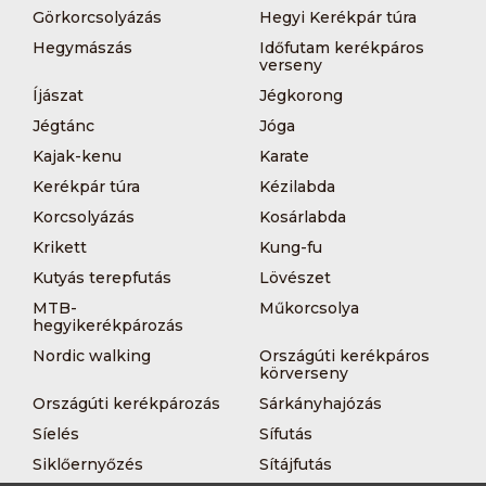
Görkorcsolyázás
Hegyi Kerékpár túra
Hegymászás
Időfutam kerékpáros
verseny
Íjászat
Jégkorong
Jégtánc
Jóga
Kajak-kenu
Karate
Kerékpár túra
Kézilabda
Korcsolyázás
Kosárlabda
Krikett
Kung-fu
Kutyás terepfutás
Lövészet
MTB-
Műkorcsolya
hegyikerékpározás
Nordic walking
Országúti kerékpáros
körverseny
Országúti kerékpározás
Sárkányhajózás
Síelés
Sífutás
Siklőernyőzés
Sítájfutás