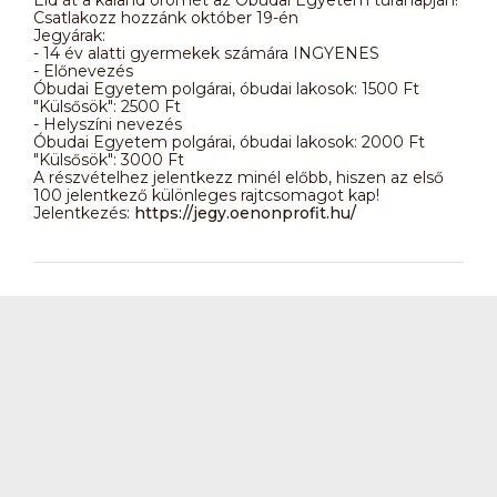
Csatlakozz hozzánk október 19-én
Jegyárak:
- 14 év alatti gyermekek számára INGYENES
- Előnevezés
Óbudai Egyetem polgárai, óbudai lakosok: 1500 Ft
"Külsősök": 2500 Ft
- Helyszíni nevezés
Óbudai Egyetem polgárai, óbudai lakosok: 2000 Ft
"Külsősök": 3000 Ft
A részvételhez jelentkezz minél előbb, hiszen az első
100 jelentkező különleges rajtcsomagot kap!
Jelentkezés:
https://jegy.oenonprofit.hu/