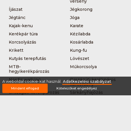
verseny
Íjászat
Jégkorong
Jégtánc
Jóga
Kajak-kenu
Karate
Kerékpár túra
Kézilabda
Korcsolyázás
Kosárlabda
Krikett
Kung-fu
Kutyás terepfutás
Lövészet
MTB-
Műkorcsolya
hegyikerékpározás
Nordic walking
Országúti kerékpáros
A weboldal cookie-kat használ.
Adatkezelési szabályzat
körverseny
Mindent elfogad
Kötelezőket engedélyez
Országúti kerékpározás
Sárkányhajózás
Síelés
Sífutás
Siklőernyőzés
Sítájfutás
Sítúra
Streetball (3*3)
Sup
Tájfutás