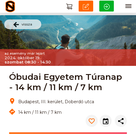
vissza
az esemény már lejárt
2024. október 19.
szombat 08:30 - 14:30
Óbudai Egyetem Túranap
- 14 km / 11 km / 7 km
Budapest, III. kerület, Doberdó utca
14 km / 11 km / 7 km