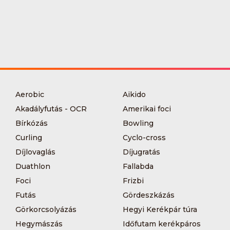
Aerobic
Aikido
Akadályfutás - OCR
Amerikai foci
Bírkózás
Bowling
Curling
Cyclo-cross
Díjlovaglás
Díjugratás
Duathlon
Fallabda
Foci
Frizbi
Futás
Gördeszkázás
Görkorcsolyázás
Hegyi Kerékpár túra
Hegymászás
Időfutam kerékpáros