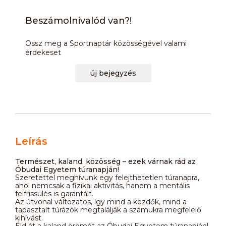
Beszámolnivalód van?!
Ossz meg a Sportnaptár közösségével valami
érdekeset
új bejegyzés
Leírás
Természet, kaland, közösség – ezek várnak rád az
Óbudai Egyetem túranapján!
Szeretettel meghívunk egy felejthetetlen túranapra,
ahol nemcsak a fizikai aktivitás, hanem a mentális
felfrissülés is garantált.
Az útvonal változatos, így mind a kezdők, mind a
tapasztalt túrázók megtalálják a számukra megfelelő
kihívást.
Éld át a kaland örömét az Óbudai Egyetem túranapján!