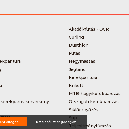
Akadályfutás - OCR
Curling
Duathlon
Futás
ékpár túra
Hegymászás
g
Jégtánc
Kerékpár túra
a
Krikett
MTB-hegyikerékpározás
 kerékpáros körverseny
Országúti kerékpározás
Siklőernyőzés
 (3*3)
Sup
ent elfogad
Kötelezőket engedélyez
Teljesítménytúrázás