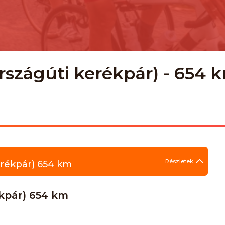
országúti kerékpár) - 654 
Részletek
erékpár) 654 km
ékpár) 654 km