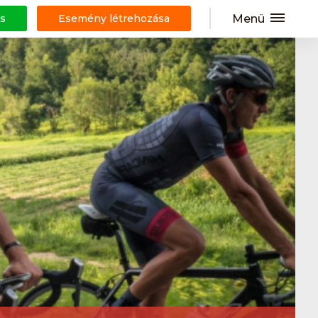
Menü
s
Esemény létrehozása