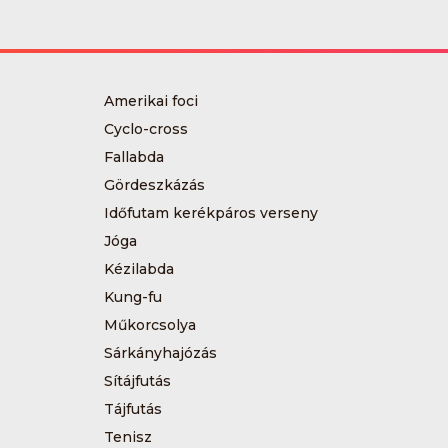
Amerikai foci
Cyclo-cross
Fallabda
Gördeszkázás
Időfutam kerékpáros verseny
Jóga
Kézilabda
Kung-fu
Műkorcsolya
Sárkányhajózás
Sítájfutás
Tájfutás
Tenisz