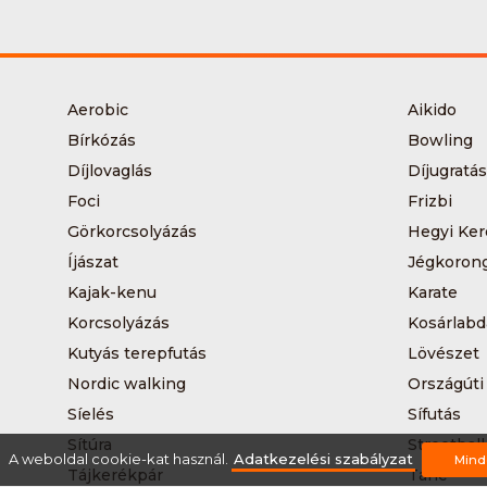
Aerobic
Aikido
Bírkózás
Bowling
Díjlovaglás
Díjugratás
Foci
Frizbi
Görkorcsolyázás
Hegyi Ker
Íjászat
Jégkoron
Kajak-kenu
Karate
Korcsolyázás
Kosárlabd
Kutyás terepfutás
Lövészet
Nordic walking
Országúti
Síelés
Sífutás
Sítúra
Streetball
A weboldal cookie-kat használ.
Adatkezelési szabályzat
Mind
Tájkerékpár
Tánc