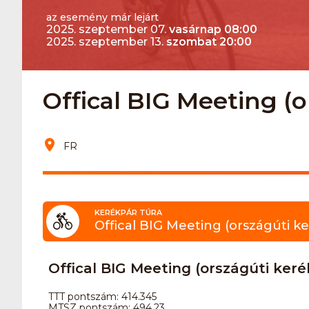
az esemény már lejárt
2025. szeptember 07.
vasárnap 08:00
2025. szeptember 13.
szombat 20:00
Offical BIG Meeting (
FR
KERÉKPÁR TÚRA
Offical BIG Meeting (országúti k
Offical BIG Meeting (országúti ker
TTT pontszám: 414.345
MTSZ pontszám: 494.23