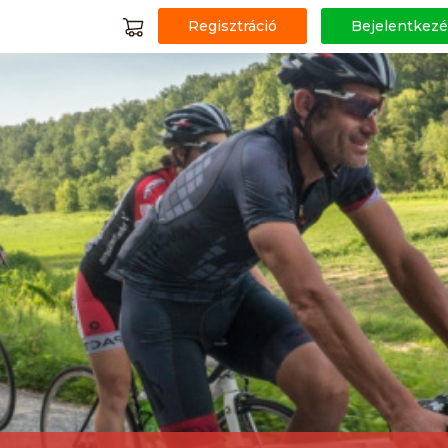
Regisztráció
Bejelentkezé