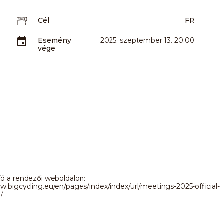
Cél
FR
Esemény
2025. szeptember 13. 20:00
vége
ó a rendezői weboldalon:
w.bigcycling.eu/en/pages/index/index/url/meetings-2025-officia
/