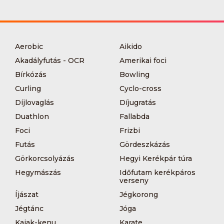
Aerobic
Aikido
Akadályfutás - OCR
Amerikai foci
Bírkózás
Bowling
Curling
Cyclo-cross
Díjlovaglás
Díjugratás
Duathlon
Fallabda
Foci
Frizbi
Futás
Gördeszkázás
Görkorcsolyázás
Hegyi Kerékpár túra
Hegymászás
Időfutam kerékpáros
verseny
Íjászat
Jégkorong
Jégtánc
Jóga
Kajak-kenu
Karate