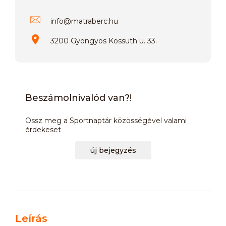
info
@
matraberc.hu
3200 Gyöngyös Kossuth u. 33.
Beszámolnivalód van?!
Ossz meg a Sportnaptár közösségével valami
érdekeset
új bejegyzés
Leírás