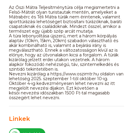
Az Őszi Mátra Teljesítménytúra célja megismertetni a
Felső-Mátrát olyan turistautak mentén, amelyeket a
Mátrabérc és Téli Mátra túrák nem érintenek, valamint
sporttúrázási lehetőséget biztosítani túrázóknak, baráti
csapatoknak és családoknak. Mindezt ősszel, amikor a
természet egy újabb szép arcát mutatja.
A túra lebonyolítása újszerű, mert a három körpályás
alaptáv (10km, 15km, 20km) szabadon választható és
akár kombinálható is, valamint a bejárási irány is
megválasztható. Ennek a változatosságon kívül az is
előnye, hogy az útvonalakon kicsi a forgalom. A túrák
kizárólag jelzett erdei utakon vezetnek. A három
alapkör fokozódó nehézségű, táv, szintemelkedés és
szintidő tekintetében is.
Nevezni kizárólag a https://www.oszimtr.hu oldalon van
lehetőség 2025. szeptember 1-től október 10-ig.
Október 4-ig kedvezményesen lehet nevezni az itt
megjelölt nevezési díjakon. Ezt követően a
késői nevezési időszakban 1500 Ft-tal magasabb
összegért lehet nevezni.
Linkek