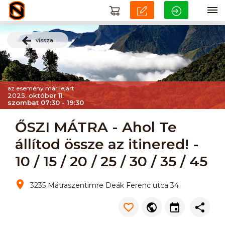
vissza
az esemény már lejárt
2025. október 11.
szombat 07:30 - 19:30
ŐSZI MÁTRA - Ahol Te
állítod össze az itinered! -
10 / 15 / 20 / 25 / 30 / 35 / 45
3235 Mátraszentimre Deák Ferenc utca 34