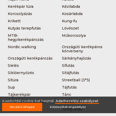
Kerékpár túra
Kézilabda
Korcsolyázás
Kosárlabda
Krikett
Kung-fu
Kutyás terepfutás
Lövészet
MTB-
Műkorcsolya
hegyikerékpározás
Nordic walking
Országúti kerékpáros
körverseny
Országúti kerékpározás
Sárkányhajózás
Síelés
Sífutás
Siklőernyőzés
Sítájfutás
Sítúra
Streetball (3*3)
Sup
Tájfutás
Tájkerékpár
Tánc
A weboldal cookie-kat használ.
Adatkezelési szabályzat
Teljesítménytúrázás
Tenisz
Mindent elfogad
Kötelezőket engedélyez
Teqball
Terepfutás