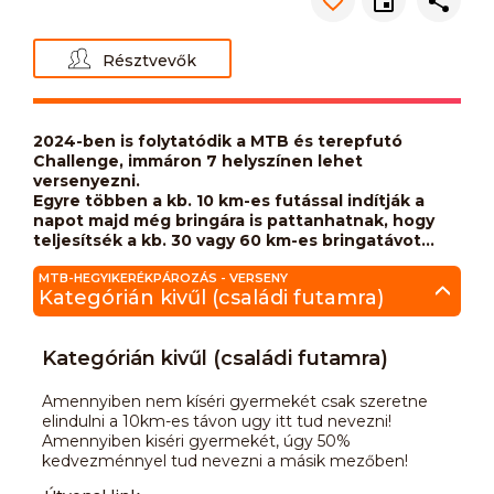
Résztvevők
2024-ben is folytatódik a MTB és terepfutó
Challenge, immáron 7 helyszínen lehet
versenyezni.
Egyre többen a kb. 10 km-es futással indítják a
napot majd még bringára is pattanhatnak, hogy
teljesítsék a kb. 30 vagy 60 km-es bringatávot...
MTB-HEGYIKERÉKPÁROZÁS - VERSENY
Kategórián kivűl (családi futamra)
Kategórián kivűl (családi futamra)
Amennyiben nem kíséri gyermekét csak szeretne
elindulni a 10km-es távon ugy itt tud nevezni!
Amennyiben kiséri gyermekét, úgy 50%
kedvezménnyel tud nevezni a másik mezőben!