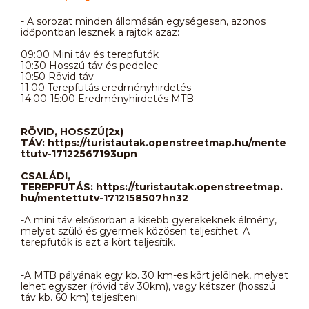
- A sorozat minden állomásán egységesen, azonos
időpontban lesznek a rajtok azaz:
09:00 Mini táv és terepfutók
10:30 Hosszú táv és pedelec
10:50 Rövid táv
11:00 Terepfutás eredményhirdetés
14:00-15:00 Eredményhirdetés MTB
RÖVID, HOSSZÚ(2x)
TÁV: https://turistautak.openstreetmap.hu/mente
ttutv-17122567193upn
CSALÁDI,
TEREPFUTÁS: https://turistautak.openstreetmap.
hu/mentettutv-1712158507hn32
-A mini táv elsősorban a kisebb gyerekeknek élmény,
melyet szülő és gyermek közösen teljesíthet. A
terepfutók is ezt a kört teljesítik.
-A MTB pályának egy kb. 30 km-es kört jelölnek, melyet
lehet egyszer (rövid táv 30km), vagy kétszer (hosszú
táv kb. 60 km) teljesíteni.