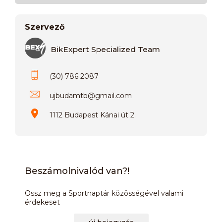
Szervező
BikExpert Specialized Team
(30) 786 2087
ujbudamtb
@
gmail.com
1112 Budapest Kánai út 2.
Beszámolnivalód van?!
Ossz meg a Sportnaptár közösségével valami
érdekeset