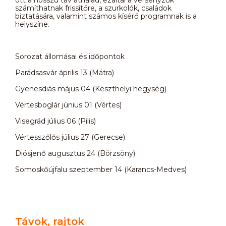
számíthatnak frissítőre, a szurkolók, családok
biztatására, valamint számos kísérő programnak is a
helyszíne.
Sorozat állomásai és időpontok
Parádsasvár április 13 (Mátra)
Gyenesdiás május 04 (Keszthelyi hegység)
Vértesboglár június 01 (Vértes)
Visegrád július 06 (Pilis)
Vértesszőlős július 27 (Gerecse)
Diósjenő augusztus 24 (Börzsöny)
Somoskőújfalu szeptember 14 (Karancs-Medves)
Távok, rajtok