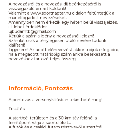
A nevezésről és a nevezési díj beérkezéséről is
visszaigazoló emailt küldünk!
Valamint a www.sportnaptar.hu oldalon feltüntetjük a
már elfogadott nevezéseket.
Amennyiben nem érkezik egy héten belül visszajelzés,
itt lehet érdeklődni:
ujbudamtb@gmail.com
Kérjük a számla igény a nevezésnél jelezni!
Számlát csak a ténylegesen utaló nevére tudunk
kiállítani!
Figyelem! Az adott előnevezést akkor tudjuk elfogadni,
ha a megadott határidőig számlánkra beérkezett a
nevezéshez tartozó teljes összeg!
Információ, Pontozás
A pontozás a versenykiírásban tekinthető meg!
Frissítés
A start/cél területen és a 30 km táv felénél a
frissítőpont várja a sportolókat…
A futók és a családi futam résztvevői a start/cél