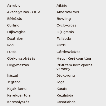
Aerobic
Aikido
Akadályfutás - OCR
Amerikai foci
Bírkózás
Bowling
Curling
Cyclo-cross
Díjlovaglás
Díjugratás
Duathlon
Fallabda
Foci
Frizbi
Futás
Gördeszkázás
Görkorcsolyázás
Hegyi Kerékpár túra
Hegymászás
Időfutam kerékpáros
verseny
Íjászat
Jégkorong
Jégtánc
Jóga
Kajak-kenu
Karate
Kerékpár túra
Kézilabda
Korcsolyázás
Kosárlabda