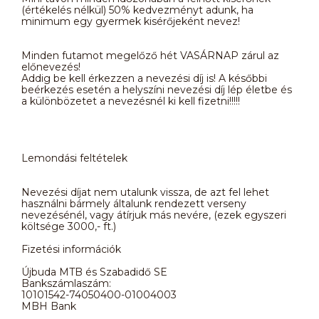
(értékelés nélkül) 50% kedvezményt adunk, ha
minimum egy gyermek kisérőjeként nevez!
Minden futamot megelőző hét VASÁRNAP zárul az
előnevezés!
Addig be kell érkezzen a nevezési díj is! A későbbi
beérkezés esetén a helyszíni nevezési díj lép életbe és
a különbözetet a nevezésnél ki kell fizetni!!!!!
Lemondási feltételek
Nevezési díjat nem utalunk vissza, de azt fel lehet
használni bármely általunk rendezett verseny
nevezésénél, vagy átírjuk más nevére, (ezek egyszeri
költsége 3000,- ft.)
Fizetési információk
Újbuda MTB és Szabadidő SE
Bankszámlaszám:
10101542-74050400-01004003
MBH Bank