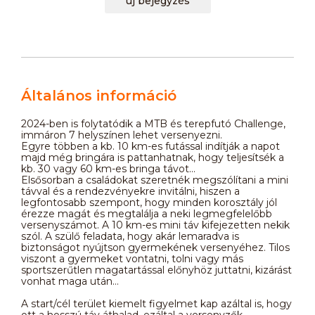
új bejegyzés
Általános információ
2024-ben is folytatódik a MTB és terepfutó Challenge,
immáron 7 helyszínen lehet versenyezni.
Egyre többen a kb. 10 km-es futással indítják a napot
majd még bringára is pattanhatnak, hogy teljesítsék a
kb. 30 vagy 60 km-es bringa távot...
Elsősorban a családokat szeretnék megszólítani a mini
távval és a rendezvényekre invitálni, hiszen a
legfontosabb szempont, hogy minden korosztály jól
érezze magát és megtalálja a neki legmegfelelőbb
versenyszámot. A 10 km-es mini táv kifejezetten nekik
szól. A szülő feladata, hogy akár lemaradva is
biztonságot nyújtson gyermekének versenyéhez. Tilos
viszont a gyermeket vontatni, tolni vagy más
sportszerűtlen magatartással előnyhöz juttatni, kizárást
vonhat maga után…
A start/cél terület kiemelt figyelmet kap azáltal is, hogy
ott a hosszú táv áthalad, ezáltal a versenyzők