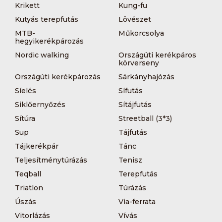
Krikett
Kung-fu
Kutyás terepfutás
Lövészet
MTB-
Műkorcsolya
hegyikerékpározás
Nordic walking
Országúti kerékpáros
körverseny
Országúti kerékpározás
Sárkányhajózás
Síelés
Sífutás
Siklőernyőzés
Sítájfutás
Sítúra
Streetball (3*3)
Sup
Tájfutás
Tájkerékpár
Tánc
Teljesítménytúrázás
Tenisz
Teqball
Terepfutás
Triatlon
Túrázás
Úszás
Via-ferrata
Vitorlázás
Vívás