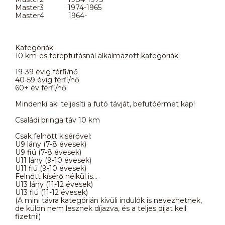
Master3 1974-1965
Master4 1964-
Kategóriák
10 km-es terepfutásnál alkalmazott kategóriák:
19-39 évig férfi/nő
40-59 évig férfi/nő
60+ év férfi/nő
Mindenki aki teljesíti a futó távját, befutóérmet kap!
Családi bringa táv 10 km
Csak felnőtt kisérővel:
U9 lány (7-8 évesek)
U9 fiú (7-8 évesek)
U11 lány (9-10 évesek)
U11 fiú (9-10 évesek)
Felnőtt kísérő nélkül is...
U13 lány (11-12 évesek)
U13 fiú (11-12 évesek)
(A mini távra kategórián kívüli indulók is nevezhetnek,
de külön nem lesznek díjazva, és a teljes díjat kell
fizetni!)