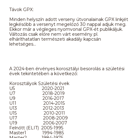
Távok GPX:
Minden helyszín adott verseny útvonalainak GPX linkjét
legkésőbb a versenyt megelőző 30 nappal adjuk meg.
Ekkor már a végleges nyomvonal GPX-ét publikáljuk.
Változás csak előre nem várt esemény pl.
elháríthatatlan természeti akadály kapcsán
lehetséges…
A 2024-ben érvényes korosztályi besorolás a születési
évek tekintetében a következő:
Korosztályok Születési évek
U5 2020-2021
U7 2018-2019
U9 2016-2017
U11 2014-2015
U13 2012-2013
U15 2010-2011
U17 2008-2009
U19 2006-2007
Felnőtt (ELIT) 2005-1995
Master1 1994-1985
Master2 1984-1975