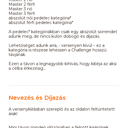
Master 2 férfi
Master 3 nő
Master 3 férfi
abszolút női pedelec kategória*
abszolút férfi pedelec kategória*
A pedelec* kategóriákban csak egy abszolút sorrendet
adunk meg, de nincs külön dobogó és díjazás.
Lehetőséget adunk arra, - versenyen kívül – ez a
kategória is részese lehessen a Challenge hosszú
távjának.
Ezen a távon a legnagyobb kihívás, hogy kibírja az aksi
a célba érkezésig…
Nevezés és Díjazás
A versenykiírásban szereplő és az oldalon feltüntetett
árak!
Mini távon minden időzónában a felnőtt kisérőnek