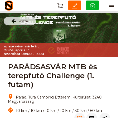
vissza
az esemény már lejárt
2024. április 13.
szombat 08:00 - 15:00
PARÁDSASVÁR MTB és
terepfutó Challenge (1.
futam)
Parád, Túra Camping Étterem, Külterület, 3240
Magyarország
10 km / 10 km / 10 km / 10 km / 30 km / 60 km