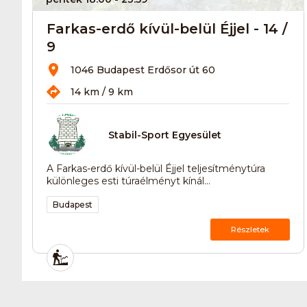
Farkas-erdő kívül-belül Éjjel - 14 /
9
1046 Budapest Erdősor út 60
14 km / 9 km
Stabil-Sport Egyesület
A Farkas-erdő kívül-belül Éjjel teljesítménytúra
különleges esti túraélményt kínál...
Budapest
Részletek