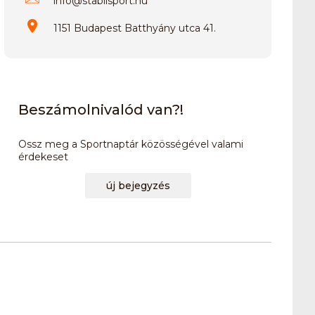
info
@
stabilsport.hu
1151 Budapest Batthyány utca 41.
Beszámolnivalód van?!
Ossz meg a Sportnaptár közösségével valami
érdekeset
új bejegyzés