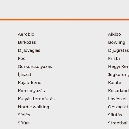
Aerobic
Aikido
Bírkózás
Bowling
Díjlovaglás
Díjugratás
Foci
Frizbi
Görkorcsolyázás
Hegyi Ker
Íjászat
Jégkoron
Kajak-kenu
Karate
Korcsolyázás
Kosárlabd
Kutyás terepfutás
Lövészet
Nordic walking
Országúti
Síelés
Sífutás
Sítúra
Streetball