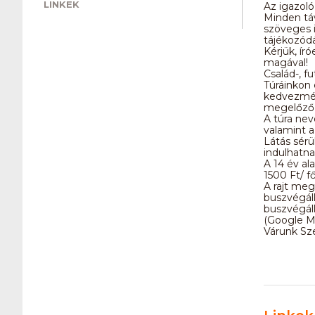
LINKEK
Az igazol
Minden táv
szöveges it
tájékozódás
Kérjük, ír
magával!
Család-, f
Túráinkon 
kedvezmény
megelőző m
A túra nev
valamint a
Látás sér
indulhatna
A 14 év al
1500 Ft/ f
A rajt megk
buszvégáll
buszvégáll
(Google M
Várunk Sze