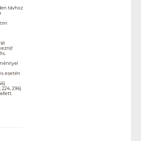
nden távhoz
a
zzon
rát
ezni)!
és,
zménnyel
zés esetén
46)
 224, 296)
llett.