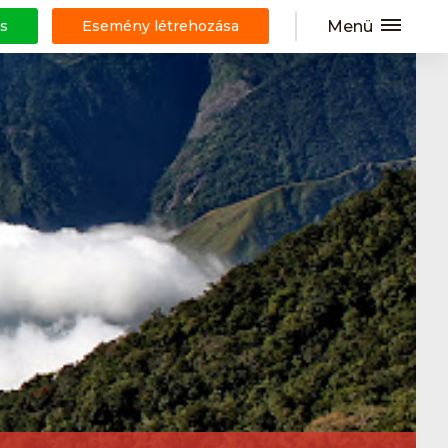
Menü
s
Esemény létrehozása