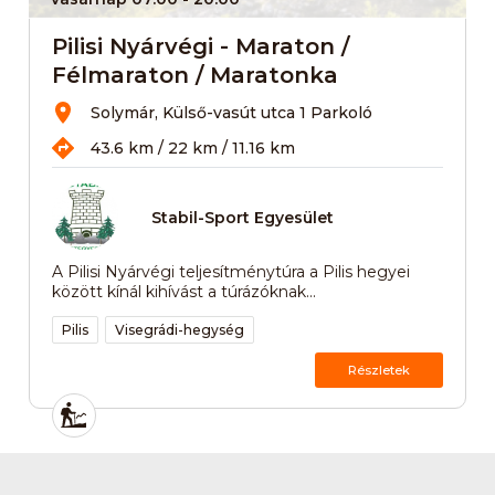
Pilisi Nyárvégi - Maraton /
Félmaraton / Maratonka
Solymár, Külső-vasút utca 1 Parkoló
43.6 km / 22 km / 11.16 km
Stabil-Sport Egyesület
A Pilisi Nyárvégi teljesítménytúra a Pilis hegyei
között kínál kihívást a túrázóknak...
Pilis
Visegrádi-hegység
Részletek