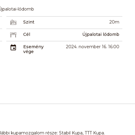
 Újpalotai-lődomb
Szint
20m
Cél
Újpalotai lődomb
Esemény
2024. november 16. 16:00
vége
alábbi kupamozgalom része: Stabil Kupa, TTT Kupa.