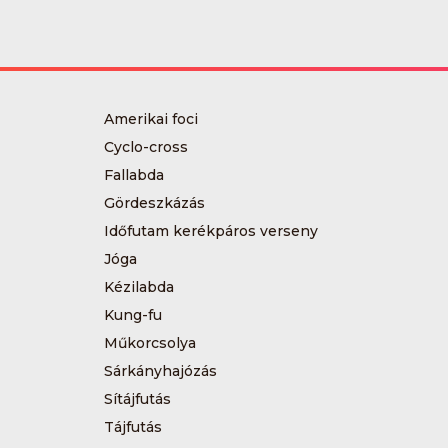
Amerikai foci
Cyclo-cross
Fallabda
Gördeszkázás
Időfutam kerékpáros verseny
Jóga
Kézilabda
Kung-fu
Műkorcsolya
Sárkányhajózás
Sítájfutás
Tájfutás