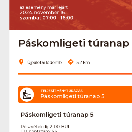
az esemény már lejárt
2024. november 16.
szombat 07:00 - 16:00
Páskomligeti túranap 
Újpalotai lődomb
5.2 km
TELJESÍTMÉNYTÚRÁZÁS
Páskomligeti túranap 5
Páskomligeti túranap 5
Részvételi díj: 2100 HUF
TTT pontszám: 5.5