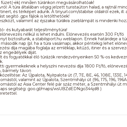
ó füzet(-ek) minden túránkon megvásárolhatóak!
ról: A túra általában végig jelzett turistaúton halad, a rajtnál mi
inert, és térképet adunk. A tinyurl.com/stabilse oldalról ezek, ill. 
t segítő .gpx fájlok is letölthetőek!
óeszközt, valamint az éjszakai túrákra zseblámpát is mindenki ho
utó- és kutyabarát teljesítménytúra!
előnevezés nélkül is lehet indulni. Előnevezés esetén 300 Ft/fő
t biztosítunk, a stabilsport.hu weblapon. Ennek határideje a tú
ásodik nap (pl. ha a túra vasárnapi, akkor péntekig lehet előnev
ezési díja magába foglalja az emléklap, kitűző, itiner és a szervez
z engedélyek díját.
ült és fogyatékkal élő túrázók rendezvényeinken 50 %-os kedve
k.
atti gyermekeknek a helyszíni nevezési díja 1800 Ft/fő, előneve
ő, bármely távon
özelítése: Az Újpalota, Nyírpalota út (7, 7E, 8E, 46, 108E, 133E, 1
omástól, valamint az Újpalota, Szentmihályi út (96, 175, 196, 196A,
omástól az Asia Center felé pár száz méter, a Szentmihályi út me
aps segítség: goo.gl/maps/wsUBZdEDNgo344jd8 )
retettel.