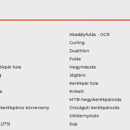
Akadályfutás - OCR
Curling
Duathlon
Futás
ékpár túra
Hegymászás
g
Jégtánc
Kerékpár túra
a
Krikett
MTB-hegyikerékpározás
 kerékpáros körverseny
Országúti kerékpározás
Siklőernyőzés
 (3*3)
Sup