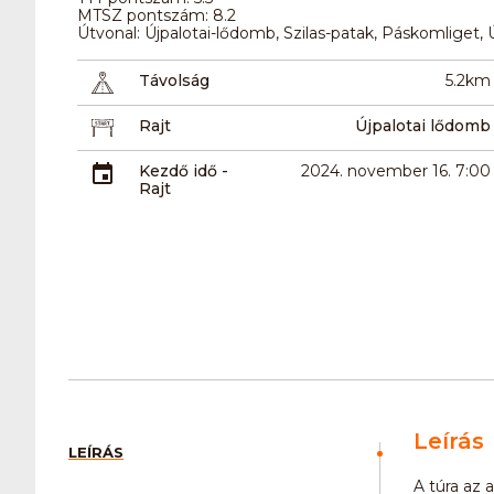
MTSZ pontszám: 8.2
Útvonal: Újpalotai-lődomb, Szilas-patak, Páskomliget,
Távolság
5.2km
Rajt
Újpalotai lődomb
Kezdő idő -
2024. november 16. 7:00
Rajt
Leírás
LEÍRÁS
A túra az 