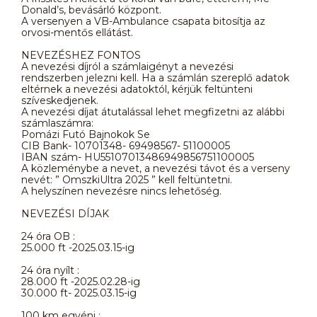
Donald’s, bevásárló központ.
A versenyen a VB-Ambulance csapata bitosítja az
orvosi-mentős ellátást.
NEVEZÉSHEZ FONTOS
A nevezési díjról a számlaigényt a nevezési
rendszerben jelezni kell. Ha a számlán szereplő adatok
eltérnek a nevezési adatoktól, kérjük feltünteni
szíveskedjenek.
A nevezési díjat átutalással lehet megfizetni az alábbi
számlaszámra:
Pomázi Futó Bajnokok Se
CIB Bank- 10701348- 69498567- 51100005
IBAN szám- HU55107013486949856751100005
A közleménybe a nevet, a nevezési távot és a verseny
nevét: ” OmszkiUltra 2025 ” kell feltüntetni.
A helyszínen nevezésre nincs lehetőség.
NEVEZÉSI DÍJAK
24 óra OB :
25.000 ft -2025.03.15-ig
24 óra nyílt :
28.000 ft -2025.02.28-ig
30.000 ft- 2025.03.15-ig
100 km egyéni :