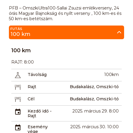
PFB – OmszkiUltra100-Sallai Zsuzsi emlékverseny, 24
órás Magyar Bajnokság és nyílt verseny , 100 km-es és
50 km-es betétszám.
FUTÁS
100 km
100 km
RAJT: 8:00
Távolság
100km
Rajt
Budakalász, Omszki-tó
Cél
Budakalász, Omszki-tó
Kezdő idő -
2025. március 29. 8:00
Rajt
Esemény
2025. március 30. 10:00
vége