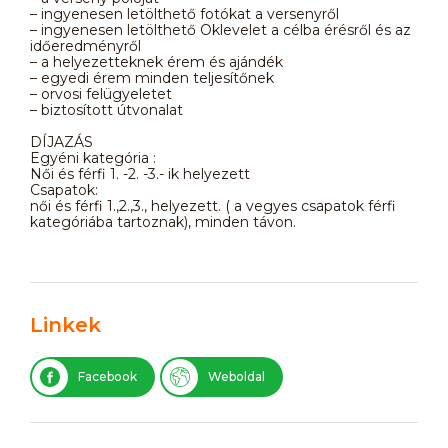
– ingyenesen letölthető fotókat a versenyről
– ingyenesen letölthető Oklevelet a célba érésről és az
időeredményről
– a helyezetteknek érem és ajándék
– egyedi érem minden teljesítőnek
– orvosi felügyeletet
– biztosított útvonalat
DÍJAZÁS
Egyéni kategória :
Női és férfi 1. -2. -3.- ik helyezett
Csapatok:
női és férfi 1.,2.,3., helyezett. ( a vegyes csapatok férfi
kategóriába tartoznak), minden távon.
Linkek
Facebook
Weboldal