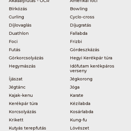
Akadályfutás - OCR
Amerikai foci
Bírkózás
Bowling
Curling
Cyclo-cross
Díjlovaglás
Díjugratás
Duathlon
Fallabda
Foci
Frizbi
Futás
Gördeszkázás
Görkorcsolyázás
Hegyi Kerékpár túra
Hegymászás
Időfutam kerékpáros
verseny
Íjászat
Jégkorong
Jégtánc
Jóga
Kajak-kenu
Karate
Kerékpár túra
Kézilabda
Korcsolyázás
Kosárlabda
Krikett
Kung-fu
Kutyás terepfutás
Lövészet