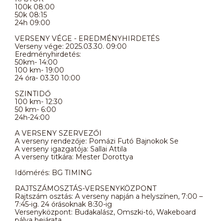
100k 08:00
50k 08:15
24h 09:00
VERSENY VÉGE - EREDMÉNYHIRDETÉS
Verseny vége: 2025.03.30. 09:00
Eredményhirdetés:
50km- 14:00
100 km- 19:00
24 óra- 03.30 10:00
SZINTIDŐ
100 km- 12:30
50 km- 6:00
24h-24:00
A VERSENY SZERVEZŐI
A verseny rendezője: Pomázi Futó Bajnokok Se
A verseny igazgatója: Sallai Attila
A verseny titkára: Mester Dorottya
Időmérés: BG TIMING
RAJTSZÁMOSZTÁS-VERSENYKÖZPONT
Rajtszám osztás: A verseny napján a helyszínen, 7:00 –
7:45-ig. 24 órásoknak 8:30-ig
Versenyközpont: Budakalász, Omszki-tó, Wakeboard
pálya bejárata