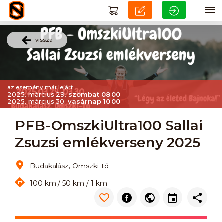
vissza
az esemény már lejárt
2025. március 29.
szombat 08:00
2025. március 30.
vasárnap 10:00
PFB-OmszkiUltra100 Sallai
Zsuzsi emlékverseny 2025
Budakalász, Omszki-tó
100 km / 50 km / 1 km