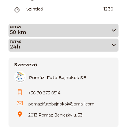
Szintidő
12:30
FUTÁS
50 km
FUTÁS
24h
Szervező
Pomázi Futó Bajnokok SE
+36 70 273 0514
pomazifutobajnokok
@
gmail.com
2013 Pomáz Beniczky u. 33.