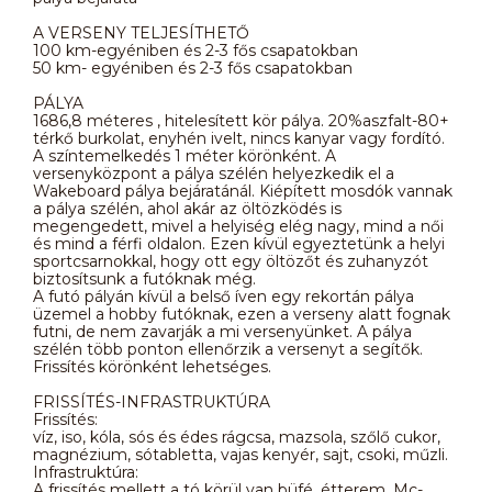
A VERSENY TELJESÍTHETŐ
100 km-egyéniben és 2-3 fős csapatokban
50 km- egyéniben és 2-3 fős csapatokban
PÁLYA
1686,8 méteres , hitelesített kör pálya. 20%aszfalt-80+
térkő burkolat, enyhén ivelt, nincs kanyar vagy fordító.
A színtemelkedés 1 méter körönként. A
versenyközpont a pálya szélén helyezkedik el a
Wakeboard pálya bejáratánál. Kiépített mosdók vannak
a pálya szélén, ahol akár az öltözködés is
megengedett, mivel a helyiség elég nagy, mind a női
és mind a férfi oldalon. Ezen kívül egyeztetünk a helyi
sportcsarnokkal, hogy ott egy öltözőt és zuhanyzót
biztosítsunk a futóknak még.
A futó pályán kívül a belső íven egy rekortán pálya
üzemel a hobby futóknak, ezen a verseny alatt fognak
futni, de nem zavarják a mi versenyünket. A pálya
szélén több ponton ellenőrzik a versenyt a segítők.
Frissítés körönként lehetséges.
FRISSÍTÉS-INFRASTRUKTÚRA
Frissítés:
víz, iso, kóla, sós és édes rágcsa, mazsola, szőlő cukor,
magnézium, sótabletta, vajas kenyér, sajt, csoki, műzli.
Infrastruktúra:
A frissítés mellett a tó körül van büfé, étterem, Mc-