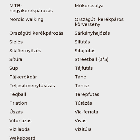
MTB-
Műkorcsolya
hegyikerékpározás
Nordic walking
Országúti kerékpáros
körverseny
Országúti kerékpározás
Sárkányhajózás
Síelés
Sífutás
Siklőernyőzés
Sítájfutás
Sítúra
Streetball (3*3)
Sup
Tájfutás
Tájkerékpár
Tánc
Teljesítménytúrázás
Tenisz
Teqball
Terepfutás
Triatlon
Túrázás
Úszás
Via-ferrata
Vitorlázás
Vívás
Vizilabda
Vizitúra
Wakeboard