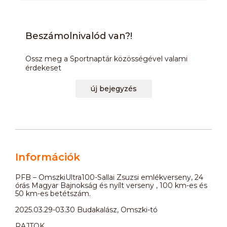
Beszámolnivalód van?!
Ossz meg a Sportnaptár közösségével valami
érdekeset
új bejegyzés
Információk
PFB – OmszkiUltra100-Sallai Zsuzsi emlékverseny, 24
órás Magyar Bajnokság és nyílt verseny , 100 km-es és
50 km-es betétszám.
2025.03.29-03.30 Budakalász, Omszki-tó
RAJTOK