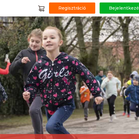
Regisztráció
Bejelentkezé