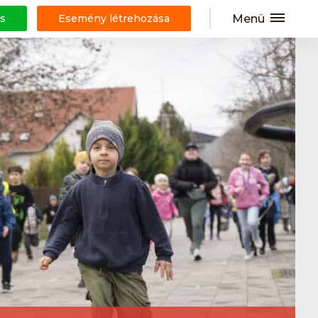
Menü
s
Esemény létrehozása