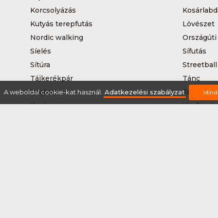
Korcsolyázás
Kosárlabd
Kutyás terepfutás
Lövészet
Nordic walking
Országúti
Síelés
Sífutás
Sítúra
Streetball
Tájkerékpár
Tánc
Teqball
Terepfutá
A weboldal cookie-kat használ.
Adatkezelési szabályzat
Mind
Úszás
Via-ferrat
Vizilabda
Vizitúra
Rólunk
Szervezőknek / Egyesületeknek
Marke
Adatkezelési szabályzat
Általános Szerződési Fel
2026 © Minden jog fenntartva Sportnaptar.hu Nonprofit Kft.