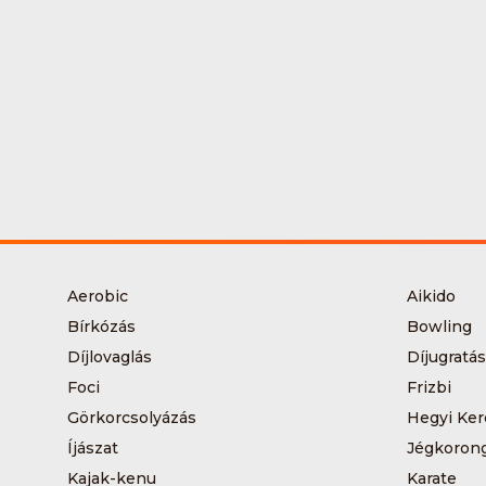
Aerobic
Aikido
Bírkózás
Bowling
Díjlovaglás
Díjugratás
Foci
Frizbi
Görkorcsolyázás
Hegyi Ker
Íjászat
Jégkoron
Kajak-kenu
Karate