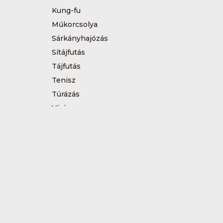
Kung-fu
Műkorcsolya
Sárkányhajózás
Sítájfutás
Tájfutás
Tenisz
Túrázás
Vívás