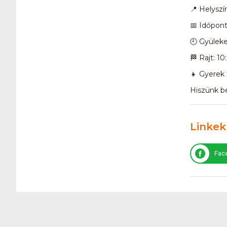
📍 Helyszí
📅 Időpont
🕘 Gyüleke
🏁 Rajt: 10
👧 Gyerek 
Hiszünk be
Linkek
Fac