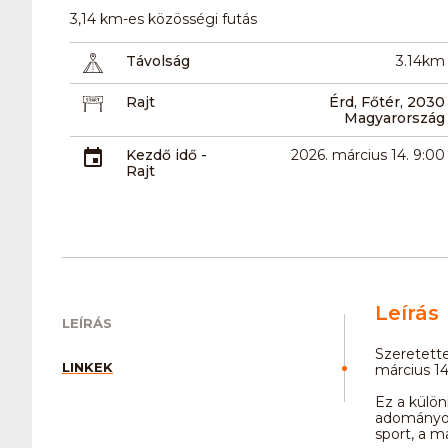
3,14 km-es közösségi futás
Távolság
3.14km
Rajt
Érd, Főtér, 2030
Magyarország
Kezdő idő -
2026. március 14. 9:00
Rajt
Leírás
LEÍRÁS
Szeretette
LINKEK
március 1
Ez a külön
adományok
sport, a m