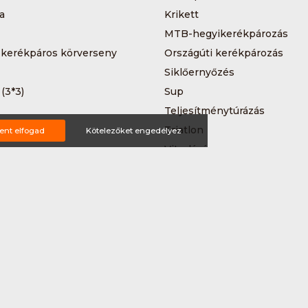
a
Krikett
MTB-hegyikerékpározás
 kerékpáros körverseny
Országúti kerékpározás
Siklőernyőzés
 (3*3)
Sup
Teljesítménytúrázás
s
Triatlon
ent elfogad
Kötelezőket engedélyez
a
Vitorlázás
Wakeboard
ting ajánlat
tételek
Impresszum
Bővítmények
Partnereink