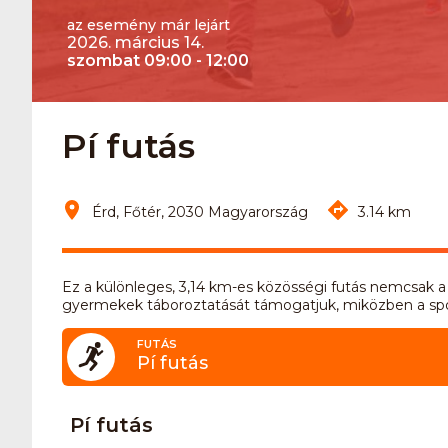
az esemény már lejárt
2026. március 14.
szombat 09:00 - 12:00
Pí futás
Érd, Főtér, 2030 Magyarország
3.14 km
Ez a különleges, 3,14 km-es közösségi futás nemcsak a 
gyermekek táboroztatását támogatjuk, miközben a sport
FUTÁS
Pí futás
Pí futás