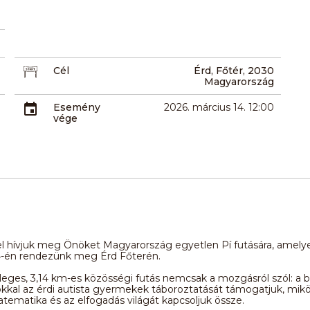
Cél
Érd, Főtér, 2030
Magyarország
Esemény
2026. március 14. 12:00
vége
l hívjuk meg Önöket Magyarország egyetlen Pí futására, amelye
4-én rendezünk meg Érd Főterén.
leges, 3,14 km-es közösségi futás nemcsak a mozgásról szól: a b
kal az érdi autista gyermekek táboroztatását támogatjuk, mik
atematika és az elfogadás világát kapcsoljuk össze.