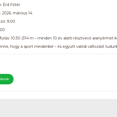
n: Érd Főtér
: 2026. március 14.
ző: 9:00
:00
futás: 10:30 (314 m – minden 10 év alatti résztvevő aranyérmet k
nne, hogy a sport mindenkié – és együtt valódi változást tudunk 
ebook