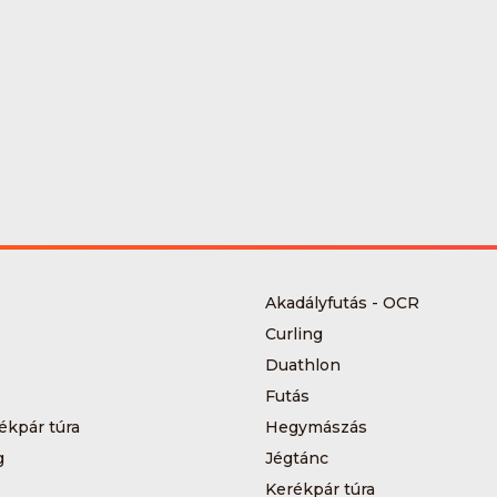
Akadályfutás - OCR
Curling
Duathlon
Futás
ékpár túra
Hegymászás
g
Jégtánc
Kerékpár túra