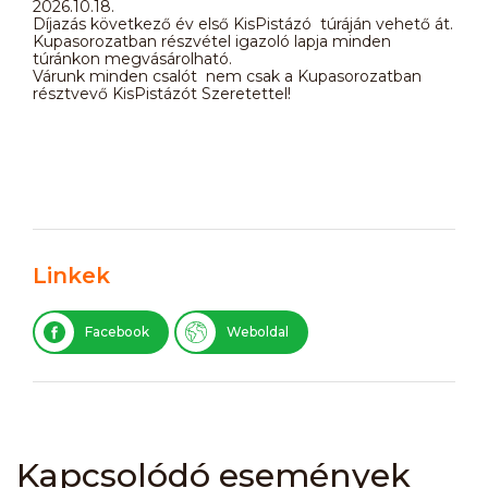
2026.10.18.
Díjazás következő év első KisPistázó túráján vehető át.
Kupasorozatban részvétel igazoló lapja minden
túránkon megvásárolható.
Várunk minden csalót nem csak a Kupasorozatban
résztvevő KisPistázót Szeretettel!
Linkek
Facebook
Weboldal
Kapcsolódó események