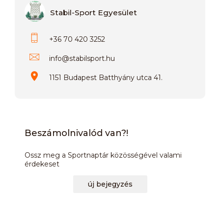
Stabil-Sport Egyesület
+36 70 420 3252
info
@
stabilsport.hu
1151 Budapest Batthyány utca 41.
Beszámolnivalód van?!
Ossz meg a Sportnaptár közösségével valami
érdekeset
új bejegyzés