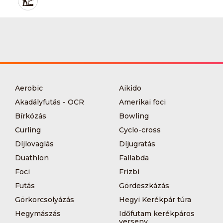
Aerobic
Aikido
Akadályfutás - OCR
Amerikai foci
Bírkózás
Bowling
Curling
Cyclo-cross
Díjlovaglás
Díjugratás
Duathlon
Fallabda
Foci
Frizbi
Futás
Gördeszkázás
Görkorcsolyázás
Hegyi Kerékpár túra
Hegymászás
Időfutam kerékpáros
verseny