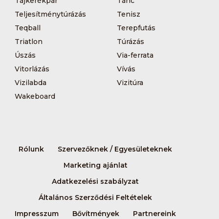
Tájkerékpár
Tánc
Teljesítménytúrázás
Tenisz
Teqball
Terepfutás
Triatlon
Túrázás
Úszás
Via-ferrata
Vitorlázás
Vívás
Vizilabda
Vizitúra
Wakeboard
Rólunk
Szervezőknek / Egyesületeknek
Marketing ajánlat
Adatkezelési szabályzat
Általános Szerződési Feltételek
Impresszum
Bővítmények
Partnereink