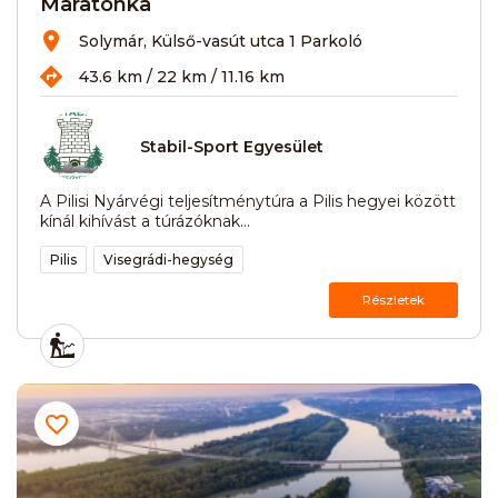
Maratonka
Solymár, Külső-vasút utca 1 Parkoló
43.6 km / 22 km / 11.16 km
Stabil-Sport Egyesület
A Pilisi Nyárvégi teljesítménytúra a Pilis hegyei között
kínál kihívást a túrázóknak...
Pilis
Visegrádi-hegység
Részletek