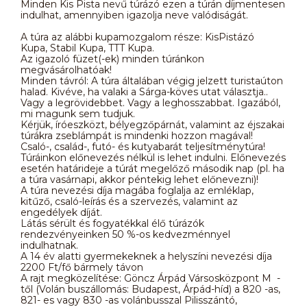
Minden Kis Pista nevű túrázó ezen a túrán díjmentesen
indulhat, amennyiben igazolja neve valódiságát.
A túra az alábbi kupamozgalom része: KisPistázó
Kupa, Stabil Kupa, TTT Kupa.
Az igazoló füzet(-ek) minden túránkon
megvásárolhatóak!
Minden távról: A túra általában végig jelzett turistaúton
halad. Kivéve, ha valaki a Sárga-köves utat választja..
Vagy a legrövidebbet. Vagy a leghosszabbat. Igazából,
mi magunk sem tudjuk.
Kérjük, íróeszközt, bélyegzőpárnát, valamint az éjszakai
túrákra zseblámpát is mindenki hozzon magával!
Csaló-, család-, futó- és kutyabarát teljesítménytúra!
Túráinkon előnevezés nélkül is lehet indulni. Előnevezés
esetén határideje a túrát megelőző második nap (pl. ha
a túra vasárnapi, akkor péntekig lehet előnevezni)!
A túra nevezési díja magába foglalja az emléklap,
kitűző, csaló-leírás és a szervezés, valamint az
engedélyek díját.
Látás sérült és fogyatékkal élő túrázók
rendezvényeinken 50 %-os kedvezménnyel
indulhatnak.
A 14 év alatti gyermekeknek a helyszíni nevezési díja
2200 Ft/fő bármely távon
A rajt megközelítése: Göncz Árpád Vársosközpont M -
től (Volán buszállomás: Budapest, Árpád-híd) a 820 -as,
821- es vagy 830 -as volánbusszal Pilisszántó,