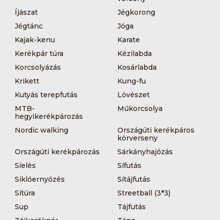
Íjászat
Jégkorong
Jégtánc
Jóga
Kajak-kenu
Karate
Kerékpár túra
Kézilabda
Korcsolyázás
Kosárlabda
Krikett
Kung-fu
Kutyás terepfutás
Lövészet
MTB-
Műkorcsolya
hegyikerékpározás
Nordic walking
Országúti kerékpáros
körverseny
Országúti kerékpározás
Sárkányhajózás
Síelés
Sífutás
Siklőernyőzés
Sítájfutás
Sítúra
Streetball (3*3)
Sup
Tájfutás