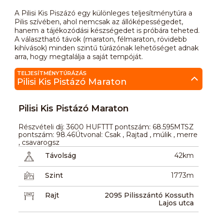
A Pilisi Kis Piszázó egy különleges teljesítménytúra a
Pilis szívében, ahol nemcsak az állóképességedet,
hanem a tájékozódási készségedet is próbára teheted.
A választható távok (maraton, félmaraton, rövidebb
kihívások) minden szintű túrázónak lehetőséget adnak
arra, hogy megtalálja a saját tempóját.
TELJESÍTMÉNYTÚRÁZÁS
Pilisi Kis Pistázó Maraton
Pilisi Kis Pistázó Maraton
Részvételi díj: 3600 HUFTTT pontszám: 68.595MTSZ
pontszám: 98.46Útvonal: Csak , Rajtad , múlik , merre
, csavarogsz
Távolság
42km
Szint
1773m
Rajt
2095 Pilisszántó Kossuth
Lajos utca