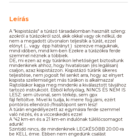
Leírás
A "kispistázás" a túrázó társadalomban használt szleng:
azokról a túrázokról szól, akik okkal vagy ok nélkül, de
nem a megadott útvonalon teljesítik a túrát, ezzel
előnyt (... vagy épp hátrányt ) szerezve maguknak,
mind időben, mind km-ben Ezekre a túrázókra ferde
szemmel néznek a többiek.
DE, mi ezen az egy túránkon lehetőséget biztosítunk
mindenkinek ahhoz, hogy hivatalosan (és legálisan)
csaljon, azaz kispistázzon. Kispistázó túránk sikeres
teljesítése, nem jogosít fel senkit arra, hogy az elnyert
kispista szellemiséget más túrákon is alkalmazza!
Rajtoláskor kapja meg mindenki a kiválasztott távjához
tartozó instrukciót. Ebből kifolyólag, NINCS ÉS NEM IS
LESZ: sem útvonal, sem térkép, sem gpx
fájl feltöltve. Mivel ki tudja, ki merre fog járni, ezért
pontőrös ellenőrző-/frissítőpont sem lesz!
A túrán engedélyezett az egymásra ferde szemmel
való nézés, és a vicceskedés ezzel
A "42 km-en és a 21 km-en indulónak túlélőcsomagot
adunk!
Szintidő nincs, de mindenkinek LEGKÉSŐBB 20:00-ra
be KELL érnie. Ebben nem engedünk csalást