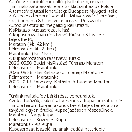
Autóbusz-forduló megállóig kell utazni, onnan
minimális séta észak felé a Szikla Színház parkolója.
Alternatív eljutási lehetőség: Budapest-Nyugati -tól a
Z72-es (esztergomi) vonattal Pilisvörösvár állomásig,
majd onnan a 831 -es volánbusszal Pilisszántó,
Autóbusz-forduló megállóig kell utazni.
KisPistázó Kupasorozat kiírás!
A kupasorozatban résztvevő túrákon 3 táv lesz
teljesíthető;
Maraton ( kb. 42 km )
Félmaraton kb. 21 km )
Maratonka ( kb 7 km )
A kupasorozatban résztvevő túrák:
2026. 05.30 Budai KisPistázó Túranap Maraton –
Félmaraton – Maratonka.
2026. 09.26 Pilisi KisPistázó Túranap Maraton –
Félmaraton – Maratonka.
2026. 10.18 Börzsönyi KisPistázó Túranap Maraton –
Félmaraton – Maratonka.
Túráink nyíltak, így bárki részt vehet rajtuk.
Azok a túrázók, akik részt vesznek a Kupasorozatban és
mind a három túráján azonos távot teljesítenek a túra
távjával egyen értékű Kupadíjazásban részesülnek.
Maraton – Nagy Kupa
Félmaraton - Közepes Kupa
Maratonka - Kis Kupa
Kupasorozat igazoló lapjának leadási határideje