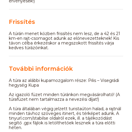
érvényesek!)
Frissítés
A túrán menet közben frissítés nem lesz, de a 42 és 21
km-en rajt-csomagot adunk az előnevezetteknek! Kis
távon célba érkezéskor a megszokott frissítés várja
kedves túrázóinkat.
További információk
A túra az alábbi kupamozgalom része: Pilis – Visegrádi
hegység Kupa
Az igazoló füzet minden túránkon megvásárolható! (A
túrafüzet nem tartalmazza a nevezési díjat!)
A túra általában végig jelzett turistaúton halad, a rajtnál
minden távhoz szöveges itinert, és térképet adunk. A
tinyurl.com/stabilse oldalról ezek, ill. a tájékozódást
segítő .gpx fájlok is letölthetőek lesznek a túra előtti
héten.