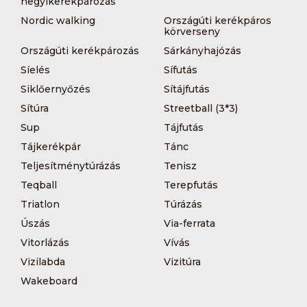
hegyikerékpározás
Nordic walking
Országúti kerékpáros
körverseny
Országúti kerékpározás
Sárkányhajózás
Síelés
Sífutás
Siklőernyőzés
Sítájfutás
Sítúra
Streetball (3*3)
Sup
Tájfutás
Tájkerékpár
Tánc
Teljesítménytúrázás
Tenisz
Teqball
Terepfutás
Triatlon
Túrázás
Úszás
Via-ferrata
Vitorlázás
Vívás
Vizilabda
Vizitúra
Wakeboard