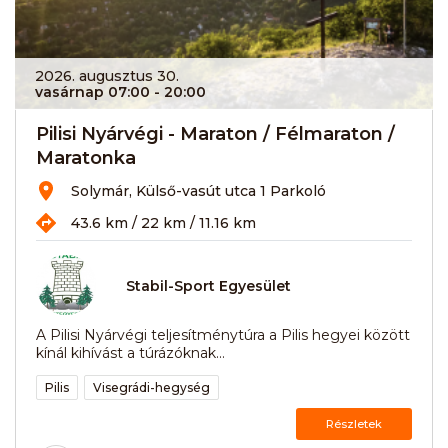
2026. augusztus 30.
vasárnap 07:00
- 20:00
Pilisi Nyárvégi - Maraton / Félmaraton /
Maratonka
Solymár, Külső-vasút utca 1 Parkoló
43.6 km / 22 km / 11.16 km
Stabil-Sport Egyesület
A Pilisi Nyárvégi teljesítménytúra a Pilis hegyei között
kínál kihívást a túrázóknak...
Pilis
Visegrádi-hegység
Részletek