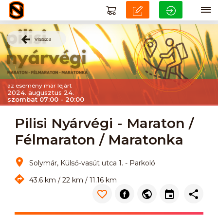
vissza
az esemény már lejárt
2024. augusztus 24.
szombat 07:00 - 20:00
Pilisi Nyárvégi - Maraton /
Félmaraton / Maratonka
Solymár, Külső-vasút utca 1. - Parkoló
43.6 km / 22 km / 11.16 km