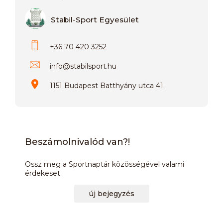
Stabil-Sport Egyesület
+36 70 420 3252
info
@
stabilsport.hu
1151 Budapest Batthyány utca 41.
Beszámolnivalód van?!
Ossz meg a Sportnaptár közösségével valami
érdekeset
új bejegyzés