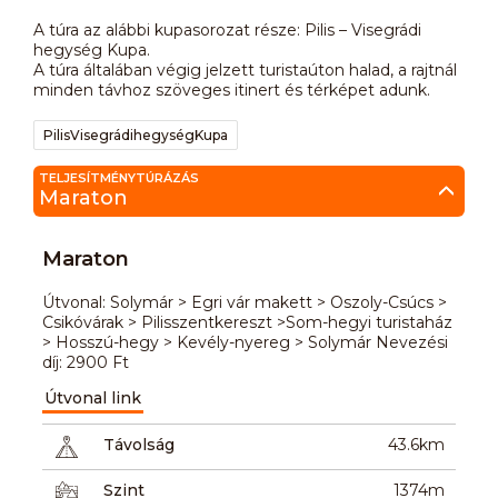
A túra az alábbi kupasorozat része: Pilis – Visegrádi
hegység Kupa.
A túra általában végig jelzett turistaúton halad, a rajtnál
minden távhoz szöveges itinert és térképet adunk.
PilisVisegrádihegységKupa
TELJESÍTMÉNYTÚRÁZÁS
Maraton
Maraton
Útvonal: Solymár > Egri vár makett > Oszoly-Csúcs >
Csikóvárak > Pilisszentkereszt >Som-hegyi turistaház
> Hosszú-hegy > Kevély-nyereg > Solymár Nevezési
díj: 2900 Ft
Útvonal link
Távolság
43.6km
Szint
1374m