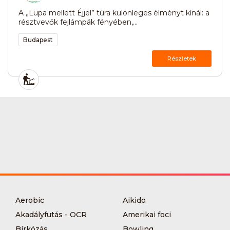
A „Lupa mellett Éjjel” túra különleges élményt kínál: a
résztvevők fejlámpák fényében,...
Budapest
Részletek
Aerobic
Aikido
Akadályfutás - OCR
Amerikai foci
Bírkózás
Bowling