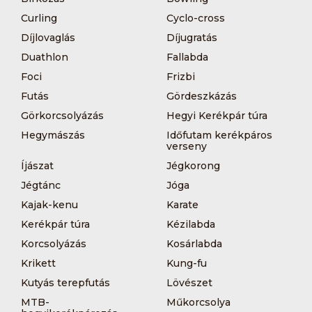
Curling
Cyclo-cross
Díjlovaglás
Díjugratás
Duathlon
Fallabda
Foci
Frizbi
Futás
Gördeszkázás
Görkorcsolyázás
Hegyi Kerékpár túra
Hegymászás
Időfutam kerékpáros
verseny
Íjászat
Jégkorong
Jégtánc
Jóga
Kajak-kenu
Karate
Kerékpár túra
Kézilabda
Korcsolyázás
Kosárlabda
Krikett
Kung-fu
Kutyás terepfutás
Lövészet
MTB-
Műkorcsolya