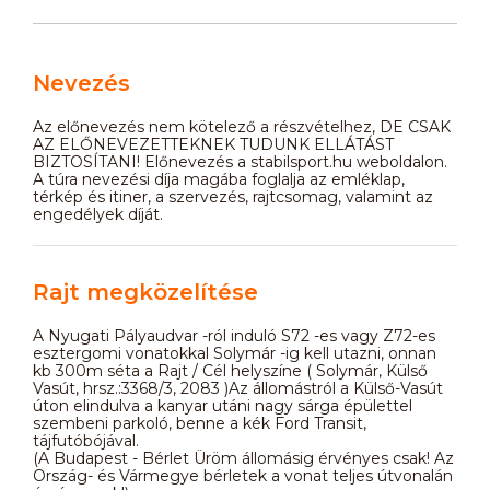
Nevezés
Az előnevezés nem kötelező a részvételhez, DE CSAK
AZ ELŐNEVEZETTEKNEK TUDUNK ELLÁTÁST
BIZTOSÍTANI! Előnevezés a stabilsport.hu weboldalon.
A túra nevezési díja magába foglalja az emléklap,
térkép és itiner, a szervezés, rajtcsomag, valamint az
engedélyek díját.
Rajt megközelítése
A Nyugati Pályaudvar -ról induló S72 -es vagy Z72-es
esztergomi vonatokkal Solymár -ig kell utazni, onnan
kb 300m séta a Rajt / Cél helyszíne ( Solymár, Külső
Vasút, hrsz.:3368/3, 2083 )Az állomástról a Külső-Vasút
úton elindulva a kanyar utáni nagy sárga épülettel
szembeni parkoló, benne a kék Ford Transit,
tájfutóbójával.
(A Budapest - Bérlet Üröm állomásig érvényes csak! Az
Ország- és Vármegye bérletek a vonat teljes útvonalán