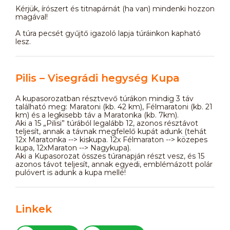
Kérjük, írószert és titnapárnát (ha van) mindenki hozzon
magával!
A túra pecsét gyűjtő igazoló lapja túráinkon kapható
lesz.
Pilis – Visegrádi hegység Kupa
A kupasorozatban résztvevő túrákon mindig 3 táv
található meg: Maratoni (kb. 42 km), Félmaratoni (kb. 21
km) és a legkisebb táv a Maratonka (kb. 7km).
Aki a 15 „Pilisi” túrából legalább 12, azonos résztávot
teljesít, annak a távnak megfelelő kupát adunk (tehát
12x Maratonka --> kiskupa. 12x Félmaraton --> közepes
kupa, 12xMaraton --> Nagykupa).
Aki a Kupasorozat összes túranapján részt vesz, és 15
azonos távot teljesít, annak egyedi, emblémázott polár
pulóvert is adunk a kupa mellé!
Linkek