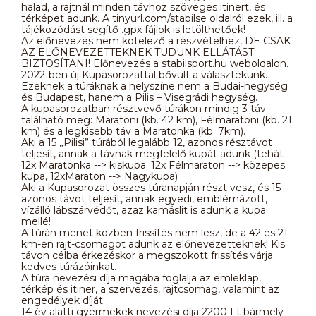
halad, a rajtnál minden távhoz szöveges itinert, és
térképet adunk. A tinyurl.com/stabilse oldalról ezek, ill. a
tájékozódást segítő .gpx fájlok is letölthetőek!
Az előnevezés nem kötelező a részvételhez, DE CSAK
AZ ELŐNEVEZETTEKNEK TUDUNK ELLÁTÁST
BIZTOSÍTANI! Előnevezés a stabilsport.hu weboldalon.
2022-ben új Kupasorozattal bővült a választékunk.
Ezeknek a túráknak a helyszíne nem a Budai-hegység
és Budapest, hanem a Pilis – Visegrádi hegység.
A kupasorozatban résztvevő túrákon mindig 3 táv
található meg: Maratoni (kb. 42 km), Félmaratoni (kb. 21
km) és a legkisebb táv a Maratonka (kb. 7km).
Aki a 15 „Pilisi” túrából legalább 12, azonos résztávot
teljesít, annak a távnak megfelelő kupát adunk (tehát
12x Maratonka --> kiskupa. 12x Félmaraton --> közepes
kupa, 12xMaraton --> Nagykupa)
Aki a Kupasorozat összes túranapján részt vesz, és 15
azonos távot teljesít, annak egyedi, emblémázott,
vízálló lábszárvédőt, azaz kamáslit is adunk a kupa
mellé!
A túrán menet közben frissítés nem lesz, de a 42 és 21
km-en rajt-csomagot adunk az előnevezetteknek! Kis
távon célba érkezéskor a megszokott frissítés várja
kedves túrázóinkat.
A túra nevezési díja magába foglalja az emléklap,
térkép és itiner, a szervezés, rajtcsomag, valamint az
engedélyek díját.
14 év alatti gyermekek nevezési díja 2200 Ft bármely