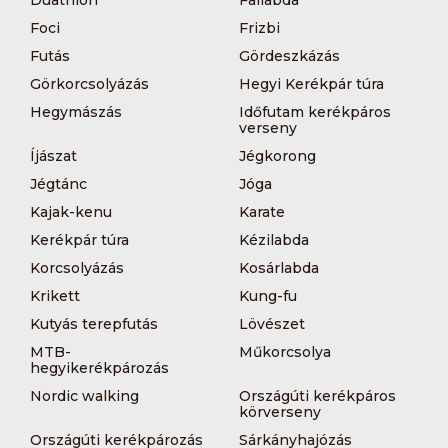
Duathlon
Fallabda
Foci
Frizbi
Futás
Gördeszkázás
Görkorcsolyázás
Hegyi Kerékpár túra
Hegymászás
Időfutam kerékpáros
verseny
Íjászat
Jégkorong
Jégtánc
Jóga
Kajak-kenu
Karate
Kerékpár túra
Kézilabda
Korcsolyázás
Kosárlabda
Krikett
Kung-fu
Kutyás terepfutás
Lövészet
MTB-
Műkorcsolya
hegyikerékpározás
Nordic walking
Országúti kerékpáros
körverseny
Országúti kerékpározás
Sárkányhajózás