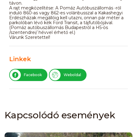
távon.
A rajt megközelítése: A Pomáz Autóbuszállomás -ról
induló 860-as vagy 862-es volánbusszal a Kakashegyi
Erdészházak megállóig kell utazni, onnan pár méter a
parkolóban lévő kék Ford Transit, a tájfutóbójával.
(Pomáz autóbuszállomás Budapestről a H5-ös
/szentendrei/ hévvel érhető el.)
Várunk Szeretettel!
Linkek
Facebook
Weboldal
Kapcsolódó események