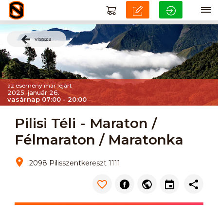
vissza
az esemény már lejárt
2025. január 26.
vasárnap 07:00 - 20:00
Pilisi Téli - Maraton /
Félmaraton / Maratonka
2098 Pilisszentkereszt 1111