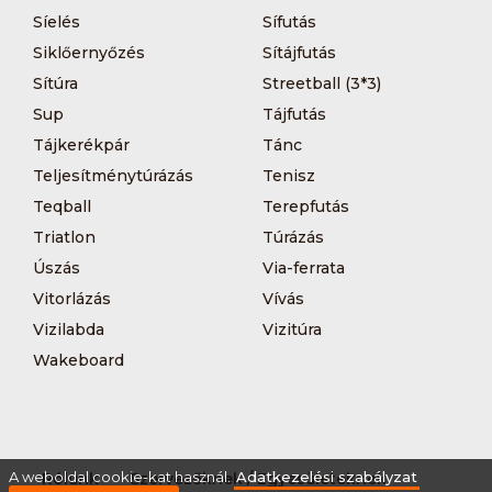
Síelés
Sífutás
Siklőernyőzés
Sítájfutás
Sítúra
Streetball (3*3)
Sup
Tájfutás
Tájkerékpár
Tánc
Teljesítménytúrázás
Tenisz
Teqball
Terepfutás
Triatlon
Túrázás
Úszás
Via-ferrata
Vitorlázás
Vívás
Vizilabda
Vizitúra
Wakeboard
A weboldal cookie-kat használ.
Adatkezelési szabályzat
Rólunk
Szervezőknek / Egyesületeknek