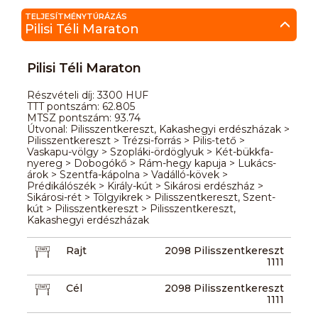
TELJESÍTMÉNYTÚRÁZÁS
Pilisi Téli Maraton
Pilisi Téli Maraton
Részvételi díj: 3300 HUF
TTT pontszám: 62.805
MTSZ pontszám: 93.74
Útvonal: Pilisszentkereszt, Kakashegyi erdészházak >
Pilisszentkereszt > Trézsi-forrás > Pilis-tető >
Vaskapu-völgy > Szopláki-ördöglyuk > Két-bükkfa-
nyereg > Dobogókő > Rám-hegy kapuja > Lukács-
árok > Szentfa-kápolna > Vadálló-kövek >
Prédikálószék > Király-kút > Sikárosi erdészház >
Sikárosi-rét > Tölgyikrek > Pilisszentkereszt, Szent-
kút > Pilisszentkereszt > Pilisszentkereszt,
Kakashegyi erdészházak
Rajt
2098 Pilisszentkereszt
1111
Cél
2098 Pilisszentkereszt
1111