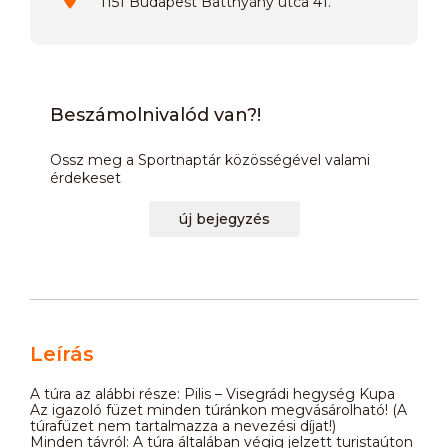
1151 Budapest Batthyány utca 41.
Beszámolnivalód van?!
Ossz meg a Sportnaptár közösségével valami
érdekeset
új bejegyzés
Leírás
A túra az alábbi része: Pilis – Visegrádi hegység Kupa
Az igazoló füzet minden túránkon megvásárolható! (A
túrafüzet nem tartalmazza a nevezési díjat!)
Minden távról: A túra általában végig jelzett turistaúton