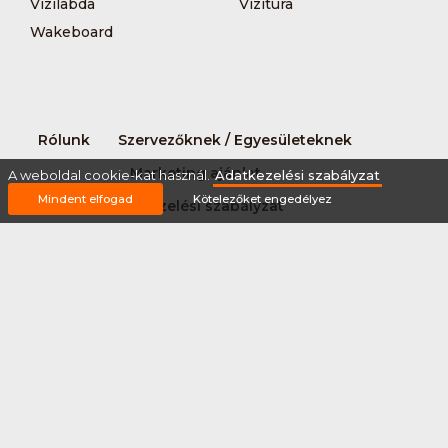
Vizilabda
Vizitúra
Wakeboard
Rólunk
Szervezőknek / Egyesületeknek
Marketing ajánlat
A weboldal cookie-kat használ.
Adatkezelési szabályzat
Mindent elfogad
Kötelezőket engedélyez
Adatkezelési szabályzat
Általános Szerződési Feltételek
Impresszum
Bővítmények
Partnereink
2026 © Minden jog fenntartva Sportnaptar.hu Nonprofit Kft.