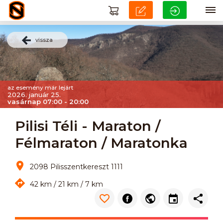
vissza
az esemény már lejárt
2026. január 25.
vasárnap 07:00 - 20:00
Pilisi Téli - Maraton /
Félmaraton / Maratonka
2098 Pilisszentkereszt 1111
42 km / 21 km / 7 km