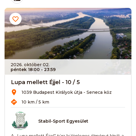
2026. október 02.
péntek 18:00
- 23:59
Lupa mellett Éjjel - 10 / 5
1039 Budapest Királyok útja - Seneca köz
10 km / 5 km
Stabil-Sport Egyesület
A „Lupa mellett Éjjel” túra különleges élményt kínál: a