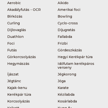
Aerobic
Aikido
Akadályfutás - OCR
Amerikai foci
Bírkózás
Bowling
Curling
Cyclo-cross
Díjlovaglás
Díjugratás
Duathlon
Fallabda
Foci
Frizbi
Futás
Gördeszkázás
Görkorcsolyázás
Hegyi Kerékpár túra
Hegymászás
Időfutam kerékpáros
verseny
Íjászat
Jégkorong
Jégtánc
Jóga
Kajak-kenu
Karate
Kerékpár túra
Kézilabda
Korcsolyázás
Kosárlabda
Krikett
Kung-fu