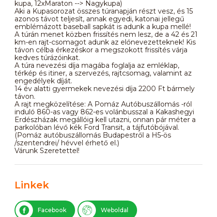
kupa, 12xMaraton --> Nagykupa)
Aki a Kupasorozat összes túranapján részt vesz, és 15
azonos távot teljesít, annak egyedi, katonai jellegű
emblémázott baseball sapkát is adunk a kupa mellé!
A túrán menet közben frissítés nem lesz, de a 42 és 21
km-en rajt-csomagot adunk az előnevezetteknek! Kis
távon célba érkezéskor a megszokott frissítés várja
kedves túrázóinkat.
A túra nevezési díja magába foglalja az emléklap,
térkép és itiner, a szervezés, rajtcsomag, valamint az
engedélyek díját.
14 év alatti gyermekek nevezési díja 2200 Ft bármely
távon.
A rajt megközelítése: A Pomáz Autóbuszállomás -ról
induló 860-as vagy 862-es volánbusszal a Kakashegyi
Erdészházak megállóig kell utazni, onnan pár méter a
parkolóban lévő kék Ford Transit, a tájfutóbójával.
(Pomáz autóbuszállomás Budapestről a H5-ös
/szentendrei/ hévvel érhető el.)
Várunk Szeretettel!
Linkek
Facebook
Weboldal