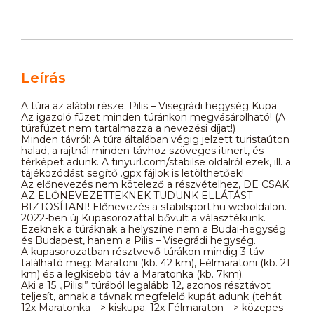
Leírás
A túra az alábbi része: Pilis – Visegrádi hegység Kupa
Az igazoló füzet minden túránkon megvásárolható! (A
túrafüzet nem tartalmazza a nevezési díjat!)
Minden távról: A túra általában végig jelzett turistaúton
halad, a rajtnál minden távhoz szöveges itinert, és
térképet adunk. A tinyurl.com/stabilse oldalról ezek, ill. a
tájékozódást segítő .gpx fájlok is letölthetőek!
Az előnevezés nem kötelező a részvételhez, DE CSAK
AZ ELŐNEVEZETTEKNEK TUDUNK ELLÁTÁST
BIZTOSÍTANI! Előnevezés a stabilsport.hu weboldalon.
2022-ben új Kupasorozattal bővült a választékunk.
Ezeknek a túráknak a helyszíne nem a Budai-hegység
és Budapest, hanem a Pilis – Visegrádi hegység.
A kupasorozatban résztvevő túrákon mindig 3 táv
található meg: Maratoni (kb. 42 km), Félmaratoni (kb. 21
km) és a legkisebb táv a Maratonka (kb. 7km).
Aki a 15 „Pilisi” túrából legalább 12, azonos résztávot
teljesít, annak a távnak megfelelő kupát adunk (tehát
12x Maratonka --> kiskupa. 12x Félmaraton --> közepes