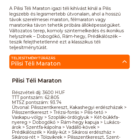
A Pilisi Téli Maraton igazi téli kihívást kínál a Pilis
legszebb és legismertebb útvonalain, ahol a hosszú
távok szerelmesei maraton, félmaraton vagy
maratonka távon tehetik próbára állóképességüket.
Változatos terep, komoly szintemelkedés és ikonikus
helyszínek – Dobogókő, Rám-hegy, Prédikálószék –
teszik felejthetetlenné ezt a klasszikus téli
teljesítménytúrát.
TELJESÍTMÉNYTÚRÁZÁS
Pilisi Téli Maraton
Pilisi Téli Maraton
Részvételi díj: 3600 HUF
TTT pontszám: 62.805
MTSZ pontszám: 93.74
Útvonal: Pilisszentkereszt, Kakashegyi erdészházak >
Pilisszentkereszt > Trézsi-forrás > Pilis-tető >
Vaskapu-völgy > Szopláki-ördöglyuk > Két-bükkfa-
nyereg > Dobogókő > Rám-hegy kapuja > Lukács-
árok > Szentfa-kápolna > Vadálló-kövek >
Prédikálószék > Király-kút > Sikárosi erdészház >
Sikárosi-rét > Tölgyikrek > Pilisszentkereszt, Szent-