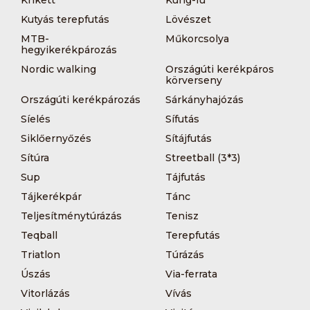
Kutyás terepfutás
Lövészet
MTB-
Műkorcsolya
hegyikerékpározás
Nordic walking
Országúti kerékpáros
körverseny
Országúti kerékpározás
Sárkányhajózás
Síelés
Sífutás
Siklőernyőzés
Sítájfutás
Sítúra
Streetball (3*3)
Sup
Tájfutás
Tájkerékpár
Tánc
Teljesítménytúrázás
Tenisz
Teqball
Terepfutás
Triatlon
Túrázás
Úszás
Via-ferrata
Vitorlázás
Vívás