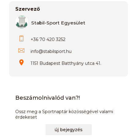
Szervező
Stabil-Sport Egyesület
+36 70 420 3252
info
@
stabilsport.hu
1151 Budapest Batthyány utca 41.
Beszámolnivalód van?!
Ossz meg a Sportnaptár közösségével valami
érdekeset
új bejegyzés