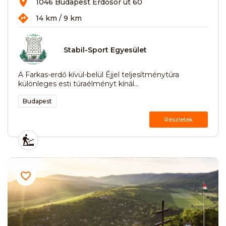
1046 Budapest Erdősor út 60
14 km / 9 km
Stabil-Sport Egyesület
A Farkas-erdő kívül-belül Éjjel teljesítménytúra
különleges esti túraélményt kínál...
Budapest
Részletek