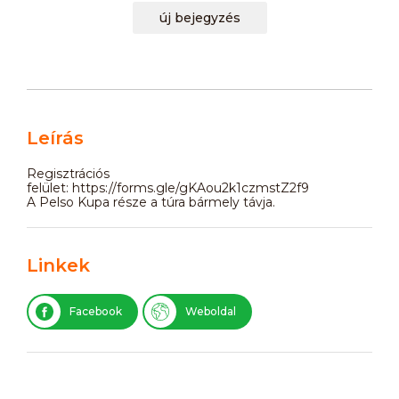
új bejegyzés
Leírás
Regisztrációs
felület: https://forms.gle/gKAou2k1czmstZ2f9
A Pelso Kupa része a túra bármely távja.
Linkek
Facebook
Weboldal