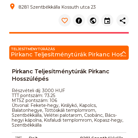
8281 Szentbékkálla Kossuth utca 23
TELJESÍTMÉNYTÚRÁZÁS
Pirkanc Teljesítménytúrák Pirkanc Hosszúlépés
Pirkanc Teljesítménytúrák Pirkanc
Hosszúlépés
Részvételi díj: 3000 HUF
TTT pontszám: 73.25
MTSZ pontszám: 106
Útvonal: Fekete-hegy, Királykő, Kapolcs,
Balatonhegye, Töttöskáli templomrom,
Szentbékkálla, Velétei palotarom, Csobánc, Bács-
hegyi kápolna, Kisfaludi templomrom, Kopasz-hegy,
Szentbékkálla