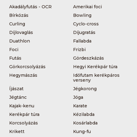
Akadályfutás - OCR
Amerikai foci
Bírkózás
Bowling
Curling
Cyclo-cross
Díjlovaglás
Díjugratás
Duathlon
Fallabda
Foci
Frizbi
Futás
Gördeszkázás
Görkorcsolyázás
Hegyi Kerékpár túra
Hegymászás
Időfutam kerékpáros
verseny
Íjászat
Jégkorong
Jégtánc
Jóga
Kajak-kenu
Karate
Kerékpár túra
Kézilabda
Korcsolyázás
Kosárlabda
Krikett
Kung-fu