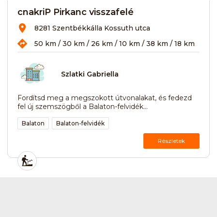
cnakriP Pirkanc visszafelé
8281 Szentbékkálla Kossuth utca
50 km / 30 km / 26 km / 10 km / 38 km / 18 km
Szlatki Gabriella
Fordítsd meg a megszokott útvonalakat, és fedezd
fel új szemszögből a Balaton-felvidék...
Balaton
Balaton-felvidék
Részletek