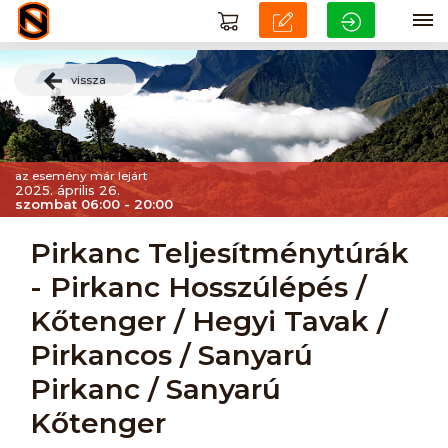
vissza
az esemény már lejárt
2025. április 26.
szombat 06:00 - 20:00
Pirkanc Teljesítménytúrák
- Pirkanc Hosszúlépés /
Kőtenger / Hegyi Tavak /
Pirkancos / Sanyarú
Pirkanc / Sanyarú
Kőtenger