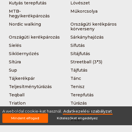
Kutyás terepfutás
Lövészet
MTB-
Műkorcsolya
hegyikerékpározás
Nordic walking
Országúti kerékpáros
körverseny
Országúti kerékpározás
Sárkányhajózás
Síelés
Sífutás
Siklőernyőzés
Sítájfutás
Sítúra
Streetball (3*3)
Sup
Tájfutás
Tájkerékpár
Tánc
Teljesítménytúrázás
Tenisz
Teqball
Terepfutás
Triatlon
Túrázás
A weboldal cookie-kat használ.
Úszás
Adatkezelési szabályzat
Via-ferrata
Mindent elfogad
Kötelezőket engedélyez
Vitorlázás
Vívás
Vizilabda
Vizitúra