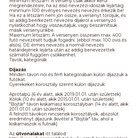
Minimum létszám: A verseny csak akkor kerül
megrendezésre, ha az első nevezézi időszak lejártáig
minimum 100 érvényes nevezés nevezés érkezik be!
Ha ez a létszám nem jön össze, a versenyt töröljük, és
az addig beérkezett nevezési díjakról a versenyző
nyilatkozhat hogy visszautaljuk, vagy beszámítsuk
másik versenyünkbe.
Maximum létszám: A versenyen összesen max. 400
futó nevezését tudjuk fogadni. (ebből max. 100 ovis és
alsós). DE érmes nevezés a normál nevezés
határidejének lejárta után az addig benevezettek
számától függően csökkenhet.
Távok, kategóriák
Díjazás
Minden távon női és férfi kategóriában külön díjazzuk a
futókat.
Gyerekeket korosztály szerint külön díjazzuk:
Aprótalpú (6 év alatt, akik 2019.01.01. után születtek)
Kölök (10 év alatt, akik 2015.01.01. után születtek)
"Bojtár" távon kiskamasz korosztályban (14 év alatt, akik
2011.01.01. után születtek)
A felnőtt távokon nincsenek korosztályok, abszolút
eredményt díjazunk (kivétel a "Bojtár" táv, ahol a
kiskamaszok is futnak)
Az
útvonalakat
itt találod: