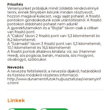
Frissítés
Versenyünket próbáljuk minél zöldebb rendezvénnyé
tenni, ennek fényében kérünk minden résztvevőt,
hozzon magával kulacsot, vagy saját poharat. A frissítő
pontokon gondoskodunk ezek utántöltéséről. A frissítő
pontokon eldobható poharat nem adunk!
A gyerekfutamokon és a "Bojtár" távon csak a célban
van frissítő pont.
A "Csikós" távon 2 frissítő pont van: 5,3 kilométernél és
8,2 kilométernél.
A "Számadó" távon 3 frissítő pont van: 5,3 kilométernél,
10,1 kilométernél és 16,5 kilométernél
A frissítő pontok általános kínálata: víz, iso (Hammer
Heed), sós pogácsa, banán, mazsola, sós mogyoró,
olivabogyó, szőlőcukor.
Nevezés
A nevezési feltételeiről, a nevezési díjakról, határidőkről
és fizetési módokról részletes információ:
http://www.dunamentifutok.hu/pusztafutas/versenyinf
o.html
Linkek