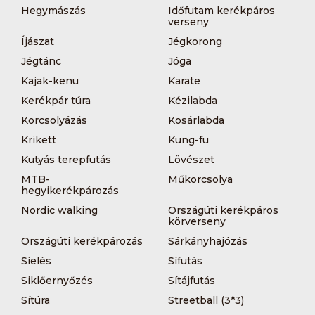
Hegymászás
Időfutam kerékpáros
verseny
Íjászat
Jégkorong
Jégtánc
Jóga
Kajak-kenu
Karate
Kerékpár túra
Kézilabda
Korcsolyázás
Kosárlabda
Krikett
Kung-fu
Kutyás terepfutás
Lövészet
MTB-
Műkorcsolya
hegyikerékpározás
Nordic walking
Országúti kerékpáros
körverseny
Országúti kerékpározás
Sárkányhajózás
Síelés
Sífutás
Siklőernyőzés
Sítájfutás
Sítúra
Streetball (3*3)