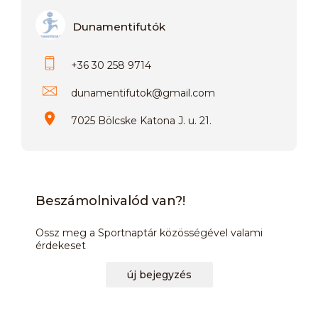
Dunamentifutók
+36 30 258 9714
dunamentifutok
@
gmail.com
7025 Bölcske Katona J. u. 21.
Beszámolnivalód van?!
Ossz meg a Sportnaptár közösségével valami
érdekeset
új bejegyzés