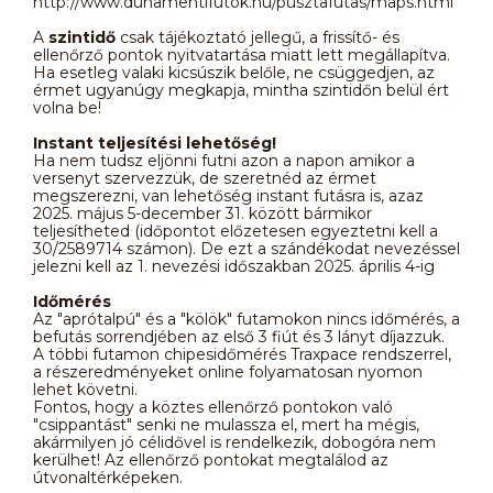
http://www.dunamentifutok.hu/pusztafutas/maps.html
A
szintidő
csak tájékoztató jellegű, a frissítő- és
ellenőrző pontok nyitvatartása miatt lett megállapítva.
Ha esetleg valaki kicsúszik belőle, ne csüggedjen, az
érmet ugyanúgy megkapja, mintha szintidőn belül ért
volna be!
Instant teljesítési lehetőség!
Ha nem tudsz eljönni futni azon a napon amikor a
versenyt szervezzük, de szeretnéd az érmet
megszerezni, van lehetőség instant futásra is, azaz
2025. május 5-december 31. között bármikor
teljesítheted (időpontot előzetesen egyeztetni kell a
30/2589714 számon). De ezt a szándékodat nevezéssel
jelezni kell az 1. nevezési időszakban 2025. április 4-ig
Időmérés
Az "aprótalpú" és a "kölök" futamokon nincs időmérés, a
befutás sorrendjében az első 3 fiút és 3 lányt díjazzuk.
A többi futamon chipesidőmérés Traxpace rendszerrel,
a részeredményeket online folyamatosan nyomon
lehet követni.
Fontos, hogy a köztes ellenőrző pontokon való
"csippantást" senki ne mulassza el, mert ha mégis,
akármilyen jó célidővel is rendelkezik, dobogóra nem
kerülhet! Az ellenőrző pontokat megtalálod az
útvonaltérképeken.