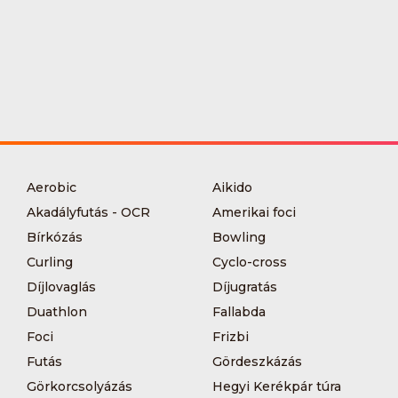
Aerobic
Aikido
Akadályfutás - OCR
Amerikai foci
Bírkózás
Bowling
Curling
Cyclo-cross
Díjlovaglás
Díjugratás
Duathlon
Fallabda
Foci
Frizbi
Futás
Gördeszkázás
Görkorcsolyázás
Hegyi Kerékpár túra