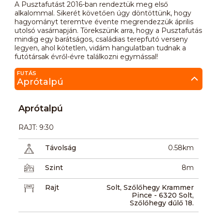
A Pusztafutást 2016-ban rendeztük meg első
alkalommal. Sikerét követően úgy döntöttünk, hogy
hagyományt teremtve évente megrendezzük április
utolsó vasárnapján. Törekszünk arra, hogy a Pusztafutás
mindig egy barátságos, családias terepfutó verseny
legyen, ahol kötetlen, vidám hangulatban tudnak a
futótársak évről-évre találkozni egymással!
FUTÁS
Aprótalpú
Aprótalpú
RAJT: 9:30
Távolság
0.58km
Szint
8m
Rajt
Solt, Szőlőhegy Krammer
Pince - 6320 Solt,
Szőlőhegy dűlő 18.