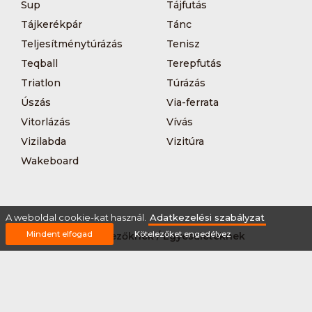
Sup
Tájfutás
Tájkerékpár
Tánc
Teljesítménytúrázás
Tenisz
Teqball
Terepfutás
Triatlon
Túrázás
Úszás
Via-ferrata
Vitorlázás
Vívás
Vizilabda
Vizitúra
Wakeboard
A weboldal cookie-kat használ.
Adatkezelési szabályzat
Mindent elfogad
Kötelezőket engedélyez
Rólunk
Szervezőknek / Egyesületeknek
Marketing ajánlat
Adatkezelési szabályzat
Általános Szerződési Feltételek