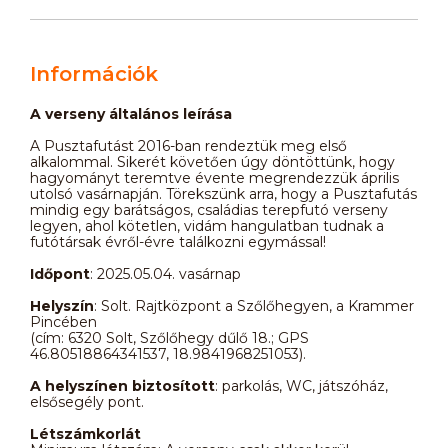
Információk
A verseny általános leírása
A Pusztafutást 2016-ban rendeztük meg első
alkalommal. Sikerét követően úgy döntöttünk, hogy
hagyományt teremtve évente megrendezzük április
utolsó vasárnapján. Törekszünk arra, hogy a Pusztafutás
mindig egy barátságos, családias terepfutó verseny
legyen, ahol kötetlen, vidám hangulatban tudnak a
futótársak évről-évre találkozni egymással!
Időpont
: 2025.05.04. vasárnap
Helyszín
: Solt. Rajtközpont a Szőlőhegyen, a Krammer
Pincében
(cím: 6320 Solt, Szőlőhegy dűlő 18.; GPS
46.80518864341537, 18.9841968251053).
A helyszínen biztosított
: parkolás, WC, játszóház,
elsősegély pont.
Létszámkorlát