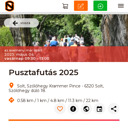
vissza
az esemény már lejárt
2025. május 04.
vasárnap 09:30 - 13:00
Pusztafutás 2025
Solt, Szőlőhegy Krammer Pince - 6320 Solt,
Szőlőhegy dűlő 18.
0.58 km / 1 km / 4.8 km / 11.3 km / 22 km