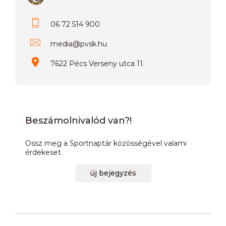
06 72 514 900
media
@
pvsk.hu
7622 Pécs Verseny utca 11.
Beszámolnivalód van?!
Ossz meg a Sportnaptár közösségével valami
érdekeset
új bejegyzés