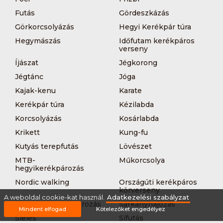
Futás
Gördeszkázás
Görkorcsolyázás
Hegyi Kerékpár túra
Hegymászás
Időfutam kerékpáros
verseny
Íjászat
Jégkorong
Jégtánc
Jóga
Kajak-kenu
Karate
Kerékpár túra
Kézilabda
Korcsolyázás
Kosárlabda
Krikett
Kung-fu
Kutyás terepfutás
Lövészet
MTB-
Műkorcsolya
hegyikerékpározás
Nordic walking
Országúti kerékpáros
körverseny
A weboldal cookie-kat használ.
Adatkezelési szabályzat
Országúti kerékpározás
Sárkányhajózás
Mindent elfogad
Kötelezőket engedélyez
Síelés
Sífutás