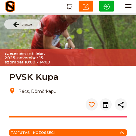
vissza
az esemény már lejárt
2025. november 15.
szombat 10:00 - 14:00
PVSK Kupa
Pécs, Dömörkapu
TÁJFUTÁS - KÖZÖSSÉGI