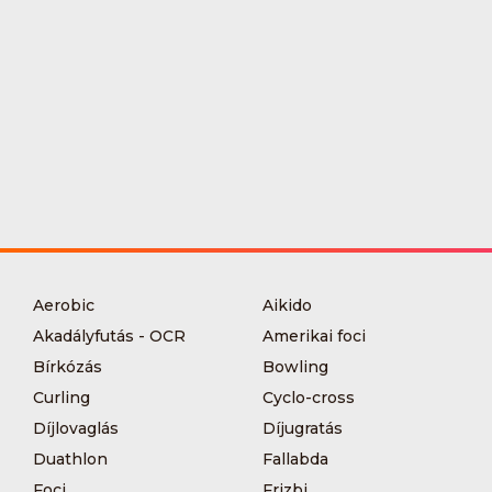
Aerobic
Aikido
Akadályfutás - OCR
Amerikai foci
Bírkózás
Bowling
Curling
Cyclo-cross
Díjlovaglás
Díjugratás
Duathlon
Fallabda
Foci
Frizbi