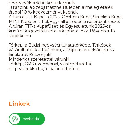
résztvevőknek be kell érkezniük.
Túrázóink a Szépjuhászné Büfében a meleg ételek
árából 10 % kedvezményt kapnak.
A túra a TTT Kupa, a 2025. Cimbora Kupa, Simaliba Kupa,
MINI Kupa és a Fél/Egymillió Lépés túrasorozat része.
A túrán TTT-s Kupafüzet és Egyesületünk 2025-ös
kupáinak igazolófüzete is kapható lesz! Bővebb info:
sarokko.hu
Térkép: a Budai-hegység turistatérképe. Térképek
vásárolhatóak a túráinkon, a Rajtban érdeklődjetek a
kínálatról. Köszönjük!
Mindenkit szeretettel várunk!
Térkép, GPS nyomvonal, szintmetszet a
http://sarokko.hu/ oldalon érhető el.
Linkek
Weboldal