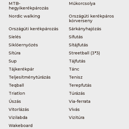
MTB-
Műkorcsolya
hegyikerékpározás
Nordic walking
Országúti kerékpáros
körverseny
Országúti kerékpározás
Sárkányhajózás
Síelés
Sífutás
Siklőernyőzés
Sítájfutás
Sítúra
Streetball (3*3)
Sup
Tájfutás
Tájkerékpár
Tánc
Teljesítménytúrázás
Tenisz
Teqball
Terepfutás
Triatlon
Túrázás
Úszás
Via-ferrata
Vitorlázás
Vívás
Vizilabda
Vizitúra
Wakeboard