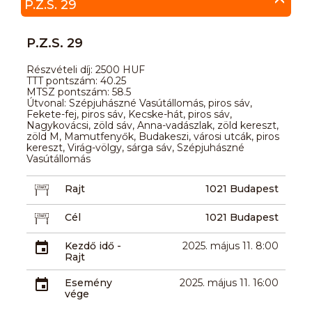
P.Z.S. 29
P.Z.S. 29
Részvételi díj: 2500 HUF
TTT pontszám: 40.25
MTSZ pontszám: 58.5
Útvonal: Szépjuhászné Vasútállomás, piros sáv,
Fekete-fej, piros sáv, Kecske-hát, piros sáv,
Nagykovácsi, zöld sáv, Anna-vadászlak, zöld kereszt,
zöld M, Mamutfenyők, Budakeszi, városi utcák, piros
kereszt, Virág-völgy, sárga sáv, Szépjuhászné
Vasútállomás
Rajt
1021 Budapest
Cél
1021 Budapest
Kezdő idő -
2025. május 11. 8:00
Rajt
Esemény
2025. május 11. 16:00
vége