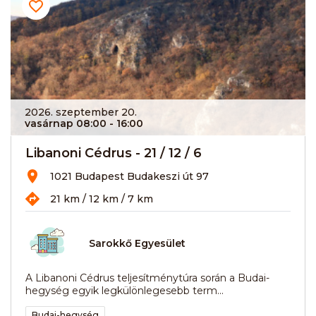
2026. szeptember 20.
vasárnap 08:00
- 16:00
Libanoni Cédrus - 21 / 12 / 6
1021 Budapest Budakeszi út 97
21 km / 12 km / 7 km
Sarokkő Egyesület
A Libanoni Cédrus teljesítménytúra során a Budai-
hegység egyik legkülönlegesebb term...
Budai-hegység