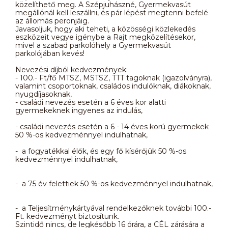
közelíthető meg. A Szépjuhászné, Gyermekvasút
megállónál kell leszállni, és pár lépést megtenni befelé
az állomás peronjáig.
Javasoljuk, hogy aki teheti, a közösségi közlekedés
eszközeit vegye igénybe a Rajt megközelítésekor,
mivel a szabad parkolóhely a Gyermekvasút
parkolójában kevés!
Nevezési díjból kedvezmények:
- 100.- Ft/fő MTSZ, MSTSZ, TTT tagoknak (igazolványra),
valamint csoportoknak, családos indulóknak, diákoknak,
nyugdíjasoknak,
- családi nevezés esetén a 6 éves kor alatti
gyermekeknek ingyenes az indulás,
- családi nevezés esetén a 6 - 14 éves korú gyermekek
50 %-os kedvezménnyel indulhatnak,
- a fogyatékkal élők, és egy fő kísérőjük 50 %-os
kedvezménnyel indulhatnak,
- a 75 év felettiek 50 %-os kedvezménnyel indulhatnak,
- a Teljesítménykártyával rendelkezőknek további 100.-
Ft. kedvezményt biztosítunk.
Szintidő nincs, de legkésőbb 16 órára, a CÉL zárására a