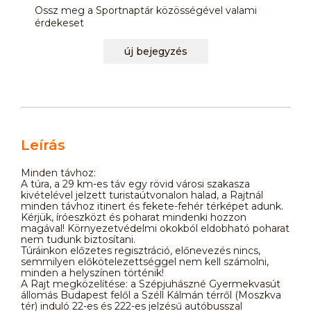
Ossz meg a Sportnaptár közösségével valami
érdekeset
új bejegyzés
Leírás
Minden távhoz:
A túra, a 29 km-es táv egy rövid városi szakasza
kivételével jelzett turistaútvonalon halad, a Rajtnál
minden távhoz itinert és fekete-fehér térképet adunk.
Kérjük, íróeszközt és poharat mindenki hozzon
magával! Környezetvédelmi okokból eldobható poharat
nem tudunk biztosítani.
Túráinkon előzetes regisztráció, előnevezés nincs,
semmilyen előkötelezettséggel nem kell számolni,
minden a helyszínen történik!
A Rajt megközelítése: a Szépjuhászné Gyermekvasút
állomás Budapest felől a Széll Kálmán térről (Moszkva
tér) induló 22-es és 222-es jelzésű autóbusszal