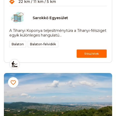
22 km / 11 km / 5 km
Sarokkő Egyesület
A Tihanyi Koponya teljesítménytúra a Tihanyi-félsziget
egyik különleges hangulatú...
Balaton
Balaton-felvidék
Részletek