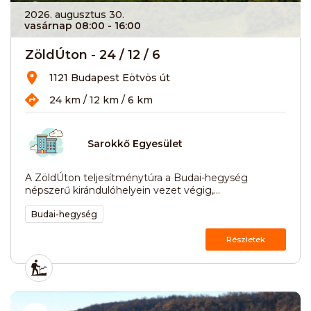
2026. augusztus 30.
vasárnap 08:00
- 16:00
ZöldÚton - 24 / 12 / 6
1121 Budapest Eötvös út
24 km / 12 km / 6 km
Sarokkő Egyesület
A ZöldÚton teljesítménytúra a Budai-hegység
népszerű kirándulóhelyein vezet végig,...
Budai-hegység
Részletek