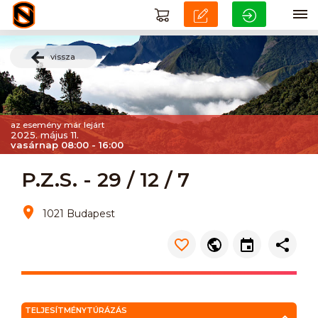
vissza
az esemény már lejárt
2025. május 11.
vasárnap 08:00 - 16:00
P.Z.S. - 29 / 12 / 7
1021 Budapest
TELJESÍTMÉNYTÚRÁZÁS