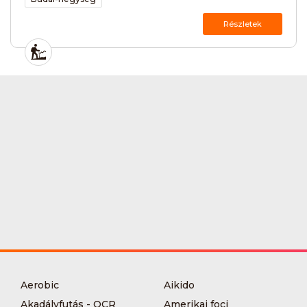
Részletek
Aerobic
Aikido
Akadályfutás - OCR
Amerikai foci