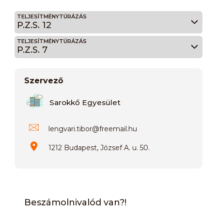
TELJESÍTMÉNYTÚRÁZÁS
P.Z.S. 12
TELJESÍTMÉNYTÚRÁZÁS
P.Z.S. 7
Szervező
Sarokkő Egyesület
lengvari.tibor
@
freemail.hu
1212 Budapest, József A. u. 50.
Beszámolnivalód van?!