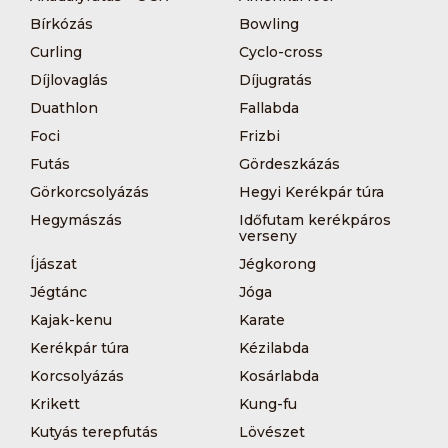
Bírkózás
Bowling
Curling
Cyclo-cross
Díjlovaglás
Díjugratás
Duathlon
Fallabda
Foci
Frizbi
Futás
Gördeszkázás
Görkorcsolyázás
Hegyi Kerékpár túra
Hegymászás
Időfutam kerékpáros
verseny
Íjászat
Jégkorong
Jégtánc
Jóga
Kajak-kenu
Karate
Kerékpár túra
Kézilabda
Korcsolyázás
Kosárlabda
Krikett
Kung-fu
Kutyás terepfutás
Lövészet