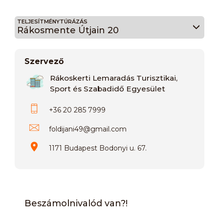
TELJESÍTMÉNYTÚRÁZÁS
Rákosmente Útjain 20
Szervező
Rákoskerti Lemaradás Turisztikai,
Sport és Szabadidő Egyesület
+36 20 285 7999
foldijani49
@
gmail.com
1171 Budapest Bodonyi u. 67.
Beszámolnivalód van?!