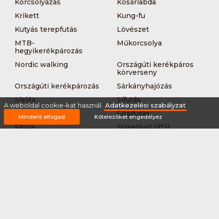
Korcsolyázás
Kosárlabda
Krikett
Kung-fu
Kutyás terepfutás
Lövészet
MTB-
Műkorcsolya
hegyikerékpározás
Nordic walking
Országúti kerékpáros
körverseny
Országúti kerékpározás
Sárkányhajózás
Síelés
Sífutás
A weboldal cookie-kat használ.
Adatkezelési szabályzat
Siklőernyőzés
Sítájfutás
Mindent elfogad
Kötelezőket engedélyez
Sítúra
Streetball (3*3)
Sup
Tájfutás
Tájkerékpár
Tánc
Teljesítménytúrázás
Tenisz
Teqball
Terepfutás
Triatlon
Túrázás
Úszás
Via-ferrata