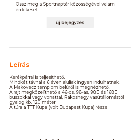
Ossz meg a Sportnaptár közösségével valami
érdekeset
új bejegyzés
Leírás
Kerékpárral is teljesíthető.
Mindkét távnál a 6 éven aluliak ingyen indulhatnak.
A Makovecz templom belüről is megnézhető.
A rajt megközelíthető a 46-os, 98-as, 98E és 168E
buszokkal vagy vonattal, Rákoshegy vasútállomástól
gyalog kb. 120 méter.
A túra a TTT Kupa (volt Budapest Kupa) része.