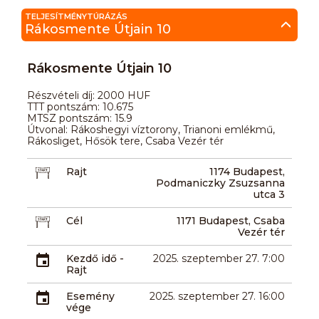
TELJESÍTMÉNYTÚRÁZÁS
Rákosmente Útjain 10
Rákosmente Útjain 10
Részvételi díj: 2000 HUF
TTT pontszám: 10.675
MTSZ pontszám: 15.9
Útvonal: Rákoshegyi víztorony, Trianoni emlékmű,
Rákosliget, Hősök tere, Csaba Vezér tér
Rajt
1174 Budapest,
Podmaniczky Zsuzsanna
utca 3
Cél
1171 Budapest, Csaba
Vezér tér
Kezdő idő -
2025. szeptember 27. 7:00
Rajt
Esemény
2025. szeptember 27. 16:00
vége