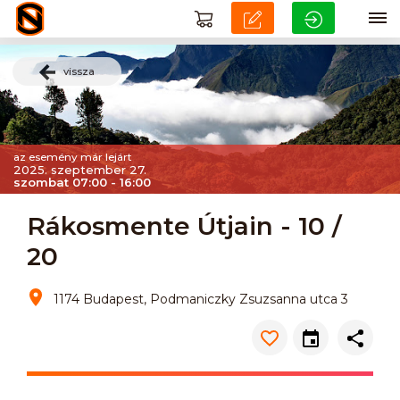
vissza
az esemény már lejárt
2025. szeptember 27.
szombat 07:00 - 16:00
Rákosmente Útjain - 10 /
20
1174 Budapest, Podmaniczky Zsuzsanna utca 3