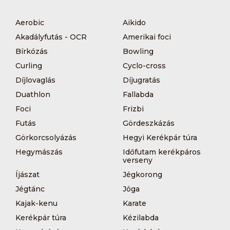
Aerobic
Aikido
Akadályfutás - OCR
Amerikai foci
Bírkózás
Bowling
Curling
Cyclo-cross
Díjlovaglás
Díjugratás
Duathlon
Fallabda
Foci
Frizbi
Futás
Gördeszkázás
Görkorcsolyázás
Hegyi Kerékpár túra
Hegymászás
Időfutam kerékpáros
verseny
Íjászat
Jégkorong
Jégtánc
Jóga
Kajak-kenu
Karate
Kerékpár túra
Kézilabda