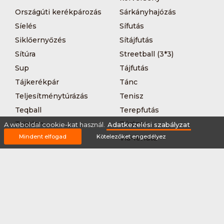
Országúti kerékpározás
Sárkányhajózás
Síelés
Sífutás
Siklőernyőzés
Sítájfutás
Sítúra
Streetball (3*3)
Sup
Tájfutás
Tájkerékpár
Tánc
Teljesítménytúrázás
Tenisz
Teqball
Terepfutás
Triatlon
Túrázás
A weboldal cookie-kat használ.
Adatkezelési szabályzat
Mindent elfogad
Kötelezőket engedélyez
Úszás
Via-ferrata
Vitorlázás
Vívás
Vizilabda
Vizitúra
Wakeboard