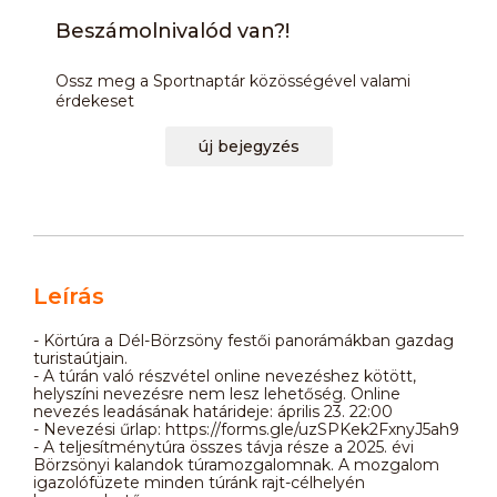
Beszámolnivalód van?!
Ossz meg a Sportnaptár közösségével valami
érdekeset
új bejegyzés
Leírás
- Körtúra a Dél-Börzsöny festői panorámákban gazdag
turistaútjain.
- A túrán való részvétel online nevezéshez kötött,
helyszíni nevezésre nem lesz lehetőség. Online
nevezés leadásának határideje: április 23. 22:00
- Nevezési űrlap: https://forms.gle/uzSPKek2FxnyJ5ah9
- A teljesítménytúra összes távja része a 2025. évi
Börzsönyi kalandok túramozgalomnak. A mozgalom
igazolófüzete minden túránk rajt-célhelyén