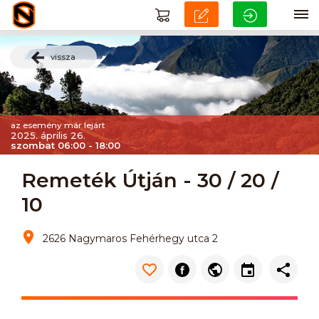
vissza
az esemény már lejárt
2025. április 26.
szombat 06:00 - 18:00
Remeték Útján - 30 / 20 /
10
2626 Nagymaros Fehérhegy utca 2