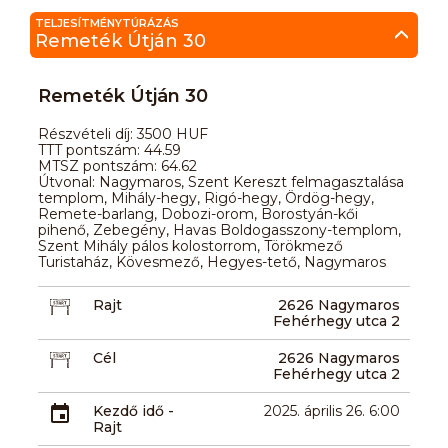
TELJESÍTMÉNYTÚRÁZÁS
Remeték Útján 30
Remeték Útján 30
Részvételi díj: 3500 HUF
TTT pontszám: 44.59
MTSZ pontszám: 64.62
Útvonal: Nagymaros, Szent Kereszt felmagasztalása
templom, Mihály-hegy, Rigó-hegy, Ördög-hegy,
Remete-barlang, Dobozi-orom, Borostyán-kői
pihenő, Zebegény, Havas Boldogasszony-templom,
Szent Mihály pálos kolostorrom, Törökmező
Turistaház, Kövesmező, Hegyes-tető, Nagymaros
Rajt
2626 Nagymaros
Fehérhegy utca 2
Cél
2626 Nagymaros
Fehérhegy utca 2
Kezdő idő -
2025. április 26. 6:00
Rajt