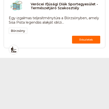
Verőcei Ifjúsági Diák Sportegyesület -
Természetjáró Szakosztály
Egy izgalmas teljesítménytúra a Börzsönyben, amely
Sisa Pista legendás alakját idézi...
Börzsöny
Részletek