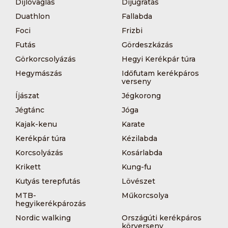
Díjlovaglás
Díjugratás
Duathlon
Fallabda
Foci
Frizbi
Futás
Gördeszkázás
Görkorcsolyázás
Hegyi Kerékpár túra
Hegymászás
Időfutam kerékpáros
verseny
Íjászat
Jégkorong
Jégtánc
Jóga
Kajak-kenu
Karate
Kerékpár túra
Kézilabda
Korcsolyázás
Kosárlabda
Krikett
Kung-fu
Kutyás terepfutás
Lövészet
MTB-
Műkorcsolya
hegyikerékpározás
Nordic walking
Országúti kerékpáros
körverseny