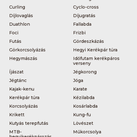
Curling
Cyclo-cross
Díjlovaglás
Díjugratás
Duathlon
Fallabda
Foci
Frizbi
Futás
Gördeszkázás
Görkorcsolyázás
Hegyi Kerékpár túra
Hegymászás
Időfutam kerékpáros
verseny
Íjászat
Jégkorong
Jégtánc
Jóga
Kajak-kenu
Karate
Kerékpár túra
Kézilabda
Korcsolyázás
Kosárlabda
Krikett
Kung-fu
Kutyás terepfutás
Lövészet
MTB-
Műkorcsolya
hegyikerékpározás