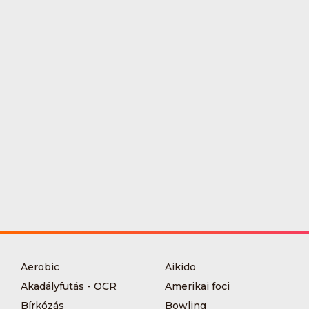
Aerobic
Aikido
Akadályfutás - OCR
Amerikai foci
Bírkózás
Bowling