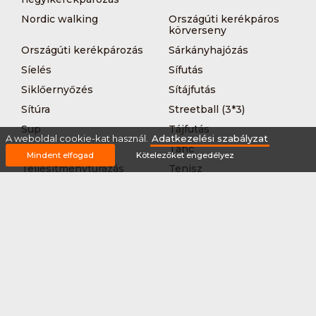
Nordic walking
Országúti kerékpáros
körverseny
Országúti kerékpározás
Sárkányhajózás
Síelés
Sífutás
Siklőernyőzés
Sítájfutás
Sítúra
Streetball (3*3)
Sup
Tájfutás
A weboldal cookie-kat használ.
Adatkezelési szabályzat
Tájkerékpár
Tánc
Mindent elfogad
Kötelezőket engedélyez
Teljesítménytúrázás
Tenisz
Teqball
Terepfutás
Triatlon
Túrázás
Úszás
Via-ferrata
Vitorlázás
Vívás
Vizilabda
Vizitúra
Wakeboard