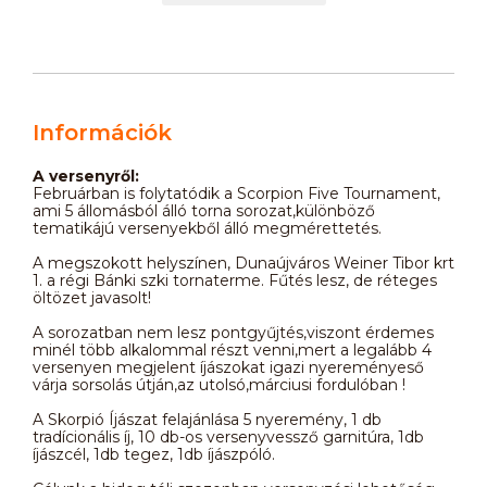
Információk
A versenyről:
Februárban is folytatódik a Scorpion Five Tournament,
ami 5 állomásból álló torna sorozat,különböző
tematikájú versenyekből álló megmérettetés.
A megszokott helyszínen, Dunaújváros Weiner Tibor krt
1. a régi Bánki szki tornaterme. Fűtés lesz, de réteges
öltözet javasolt!
A sorozatban nem lesz pontgyűjtés,viszont érdemes
minél több alkalommal részt venni,mert a legalább 4
versenyen megjelent íjászokat igazi nyereményeső
várja sorsolás útján,az utolsó,márciusi fordulóban !
A Skorpió Íjászat felajánlása 5 nyeremény, 1 db
tradícionális íj, 10 db-os versenyvessző garnitúra, 1db
íjászcél, 1db tegez, 1db íjászpóló.