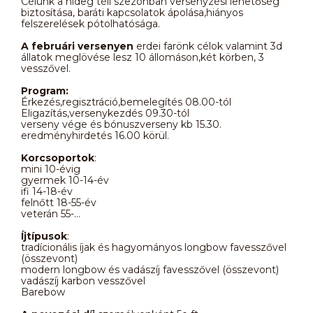
Célunk a hideg téli szezonban versenyzési lehetőség
biztosítása, baráti kapcsolatok ápolása,hiányos
felszerelések pótolhatósága.
A februári versenyen
erdei farönk célok valamint 3d
állatok meglövése lesz 10 állomáson,két körben, 3
vesszővel.
Program:
Érkezés,regisztráció,bemelegítés 08.00-tól
Eligazítás,versenykezdés 09.30-tól
verseny vége és bónuszverseny kb 15.30.
eredményhirdetés 16.00 körül.
Korcsoportok
:
mini 10-évig
gyermek 10-14-év
ifi 14-18-év
felnőtt 18-55-év
veterán 55-...
Íjtípusok
:
tradícionális íjak és hagyományos longbow favesszővel
(összevont)
modern longbow és vadászíj favesszővel (összevont)
vadászíj karbon vesszővel
Barebow