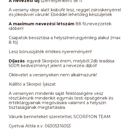
A nevezési díj
személyenként 5e ft
A verseny ideje alatt kisbüfé lesz, reggel zsíroskenyérrel
és jókedvvel várunk! Ebéddel lehetőleg készüljetek
A maximum nevezési létszám
88 fő,nevezzetek
időben!
Csapatok beosztása a helyszínen,egyénileg alakul (max
8 fő)
Lesz bónuszjáték értékes nyereményért!
Díjazás
: egyedi Skorpiós érem, melyből 2db leadása
500ft kedvezményt jelent a nevezési díjból!
Oklevelet a versenyeken nem alkalmazunk!
Kiállító a Skorpió Íjászat
A versenyen mindenki saját felelősségére vesz
részt,kérünk mindenkit egymás testi épségének és
értéktárgyainak megóvására valamint a helyszín
tisztaságának megtartására.
Várunk benneteket szeretettel, SCORPION TEAM
Gyetvai Attila e.v. 06305316053