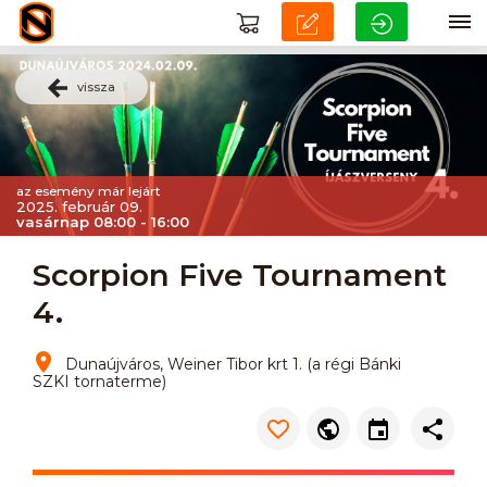
vissza
az esemény már lejárt
2025. február 09.
vasárnap 08:00 - 16:00
Scorpion Five Tournament
4.
Dunaújváros, Weiner Tibor krt 1. (a régi Bánki
SZKI tornaterme)