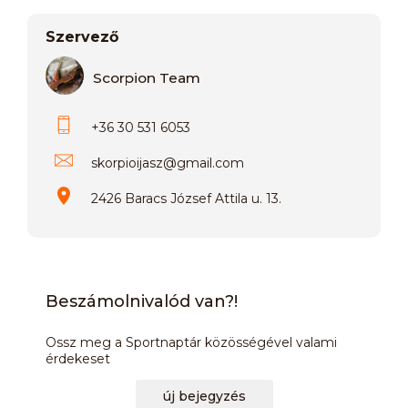
Szervező
Scorpion Team
+36 30 531 6053
skorpioijasz
@
gmail.com
2426 Baracs József Attila u. 13.
Beszámolnivalód van?!
Ossz meg a Sportnaptár közösségével valami
érdekeset
új bejegyzés