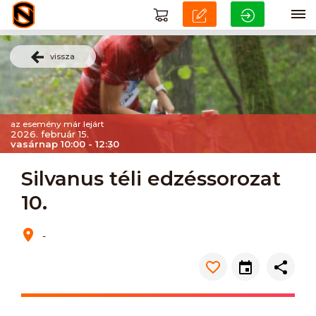
vissza
az esemény már lejárt
2026. február 15.
vasárnap 10:00 - 12:30
Silvanus téli edzéssorozat
10.
-