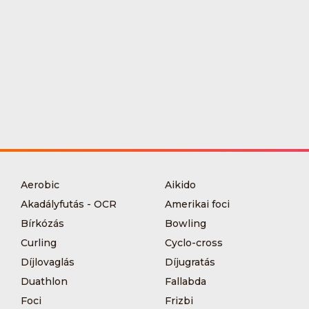
Aerobic
Aikido
Akadályfutás - OCR
Amerikai foci
Bírkózás
Bowling
Curling
Cyclo-cross
Díjlovaglás
Díjugratás
Duathlon
Fallabda
Foci
Frizbi