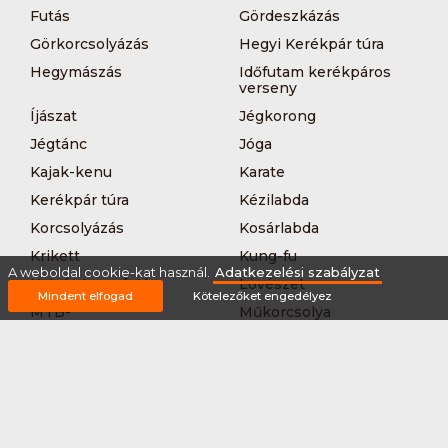
Futás
Gördeszkázás
Görkorcsolyázás
Hegyi Kerékpár túra
Hegymászás
Időfutam kerékpáros
verseny
Íjászat
Jégkorong
Jégtánc
Jóga
Kajak-kenu
Karate
Kerékpár túra
Kézilabda
Korcsolyázás
Kosárlabda
Krikett
Kung-fu
A weboldal cookie-kat használ.
Adatkezelési szabályzat
Kutyás terepfutás
Lövészet
Mindent elfogad
Kötelezőket engedélyez
MTB-
Műkorcsolya
hegyikerékpározás
Nordic walking
Országúti kerékpáros
körverseny
Országúti kerékpározás
Sárkányhajózás
Síelés
Sífutás