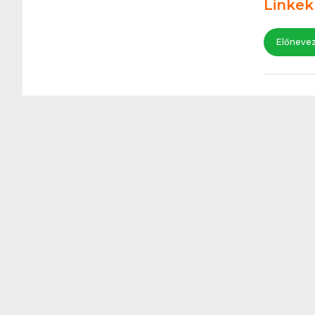
Linkek
Előneve