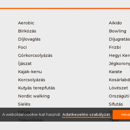
Aerobic
Aikido
Bírkózás
Bowling
Díjlovaglás
Díjugratás
Foci
Frizbi
Görkorcsolyázás
Hegyi Ker
Íjászat
Jégkoron
Kajak-kenu
Karate
Korcsolyázás
Kosárlabd
Kutyás terepfutás
Lövészet
Nordic walking
Országúti
Síelés
Sífutás
Sítúra
Streetball
A weboldal cookie-kat használ.
Adatkezelési szabályzat
Mind
Tájkerékpár
Tánc
Teqball
Terepfutá