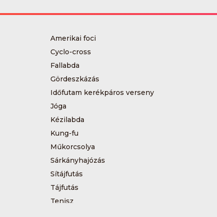
Amerikai foci
Cyclo-cross
Fallabda
Gördeszkázás
Időfutam kerékpáros verseny
Jóga
Kézilabda
Kung-fu
Műkorcsolya
Sárkányhajózás
Sítájfutás
Tájfutás
Tenisz
Túrázás