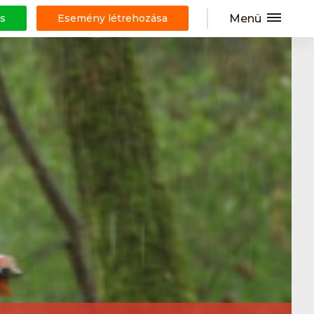
Menü
s
Esemény létrehozása