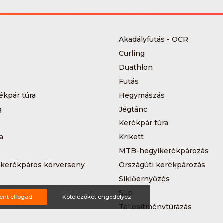
Akadályfutás - OCR
Curling
Duathlon
Futás
ékpár túra
Hegymászás
g
Jégtánc
Kerékpár túra
a
Krikett
MTB-hegyikerékpározás
 kerékpáros körverseny
Országúti kerékpározás
Siklőernyőzés
 (3*3)
Sup
ent elfogad
Kötelezőket engedélyez
Teljesítménytúrázás
s
Triatlon