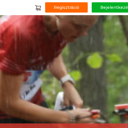
Regisztráció
Bejelentkezé