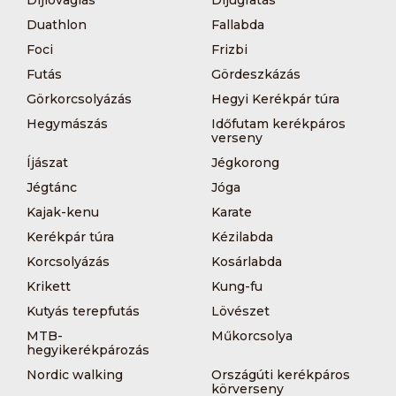
Díjlovaglás
Díjugratás
Duathlon
Fallabda
Foci
Frizbi
Futás
Gördeszkázás
Görkorcsolyázás
Hegyi Kerékpár túra
Hegymászás
Időfutam kerékpáros
verseny
Íjászat
Jégkorong
Jégtánc
Jóga
Kajak-kenu
Karate
Kerékpár túra
Kézilabda
Korcsolyázás
Kosárlabda
Krikett
Kung-fu
Kutyás terepfutás
Lövészet
MTB-
Műkorcsolya
hegyikerékpározás
Nordic walking
Országúti kerékpáros
körverseny