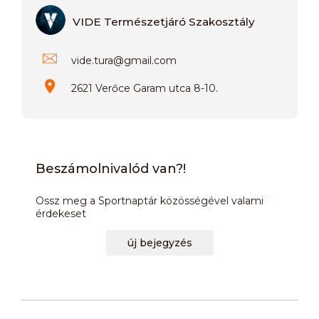
VIDE Természetjáró Szakosztály
vide.tura
@
gmail.com
2621 Verőce Garam utca 8-10.
Beszámolnivalód van?!
Ossz meg a Sportnaptár közösségével valami
érdekeset
új bejegyzés