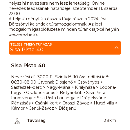
helyszíni nevezésre nem lesz lehetőség. Online
nevezés leadásának határideje: szeptember 11. szerda
22:00
A teljesítménytúra összes távja része a 2024. évi
Börzsönyi kalandok túramozgalomnak. Az idei
mozgalom igazolófüzete minden túránk rajt-célhelyén
beszerezhető.
TELJESÍTMÉNYTÚRÁZÁS
Sisa Pista 40
Sisa Pista 40
Nevezési díj: 3000 Ft Szintidő: 10 óra Indítási idő:
06:30-08:00 Útvonal: Diósjenő > Csóványos >
Sasfészek-bérc > Nagy-Mána > Királyháza > Lopona-
hegy > Oszlopó-forrás > Betyár-kút > Sisa Pista
tanösvény > Sisa Pista barlangja > Drégelyvár >
Pénzásás > Csánki-kert > Oroszi-Závoz > Hugó-villa >
Kámor > Jenői-Závoz > Diósjenő
Távolság
38km