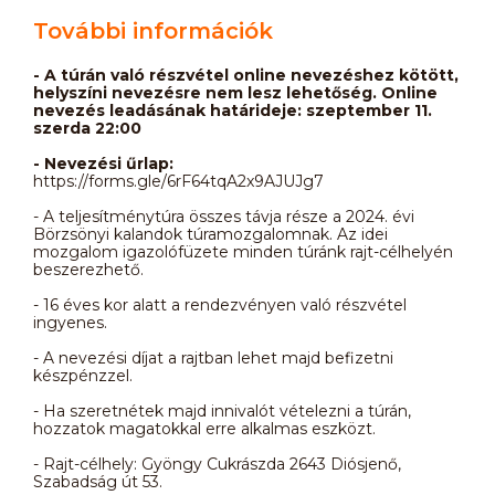
További információk
- A túrán való részvétel online nevezéshez kötött,
helyszíni nevezésre nem lesz lehetőség. Online
nevezés leadásának határideje: szeptember 11.
szerda 22:00
- Nevezési űrlap:
https://forms.gle/6rF64tqA2x9AJUJg7
- A teljesítménytúra összes távja része a 2024. évi
Börzsönyi kalandok túramozgalomnak. Az idei
mozgalom igazolófüzete minden túránk rajt-célhelyén
beszerezhető.
- 16 éves kor alatt a rendezvényen való részvétel
ingyenes.
- A nevezési díjat a rajtban lehet majd befizetni
készpénzzel.
- Ha szeretnétek majd innivalót vételezni a túrán,
hozzatok magatokkal erre alkalmas eszközt.
- Rajt-célhely: Gyöngy Cukrászda 2643 Diósjenő,
Szabadság út 53.