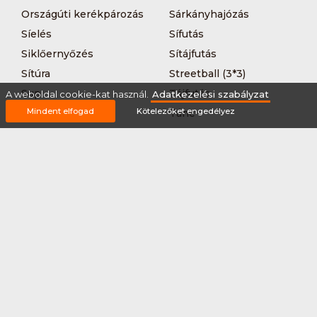
Országúti kerékpározás
Sárkányhajózás
Síelés
Sífutás
Siklőernyőzés
Sítájfutás
Sítúra
Streetball (3*3)
Sup
Tájfutás
A weboldal cookie-kat használ.
Adatkezelési szabályzat
Mindent elfogad
Kötelezőket engedélyez
Tájkerékpár
Tánc
Teljesítménytúrázás
Tenisz
Teqball
Terepfutás
Triatlon
Túrázás
Úszás
Via-ferrata
Vitorlázás
Vívás
Vizilabda
Vizitúra
Wakeboard