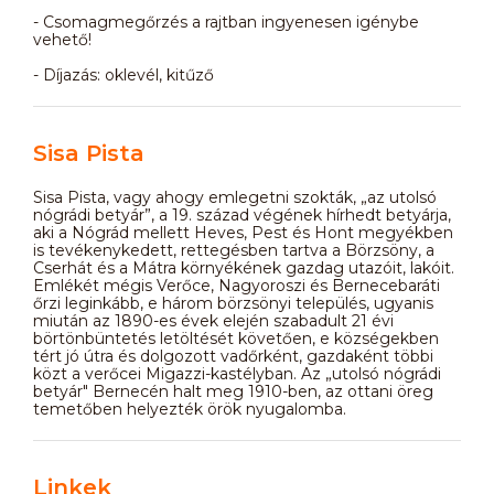
- Csomagmegőrzés a rajtban ingyenesen igénybe
vehető!
- Díjazás: oklevél, kitűző
Sisa Pista
Sisa Pista, vagy ahogy emlegetni szokták, „az utolsó
nógrádi betyár”, a 19. század végének hírhedt betyárja,
aki a Nógrád mellett Heves, Pest és Hont megyékben
is tevékenykedett, rettegésben tartva a Börzsöny, a
Cserhát és a Mátra környékének gazdag utazóit, lakóit.
Emlékét mégis Verőce, Nagyoroszi és Bernecebaráti
őrzi leginkább, e három börzsönyi település, ugyanis
miután az 1890-es évek elején szabadult 21 évi
börtönbüntetés letöltését követően, e községekben
tért jó útra és dolgozott vadőrként, gazdaként többi
közt a verőcei Migazzi-kastélyban. Az „utolsó nógrádi
betyár" Bernecén halt meg 1910-ben, az ottani öreg
temetőben helyezték örök nyugalomba.
Linkek