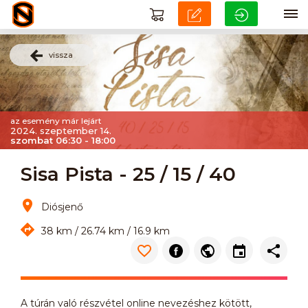
vissza
az esemény már lejárt
2024. szeptember 14.
szombat 06:30 - 18:00
Sisa Pista - 25 / 15 / 40
Diósjenő
38 km / 26.74 km / 16.9 km
A túrán való részvétel online nevezéshez kötött,