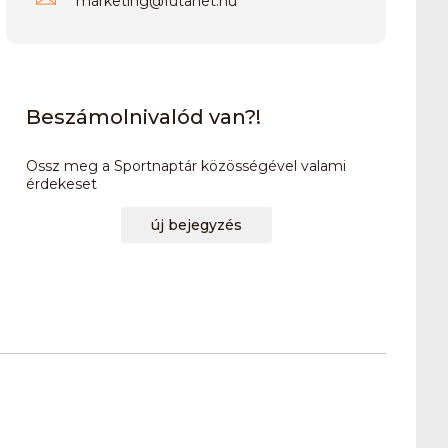
marketing
@
futanet.hu
Beszámolnivalód van?!
Ossz meg a Sportnaptár közösségével valami
érdekeset
új bejegyzés