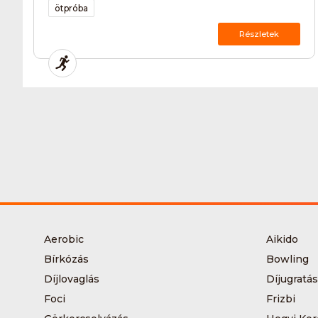
ötpróba
Részletek
Aerobic
Aikido
Bírkózás
Bowling
Díjlovaglás
Díjugratás
Foci
Frizbi