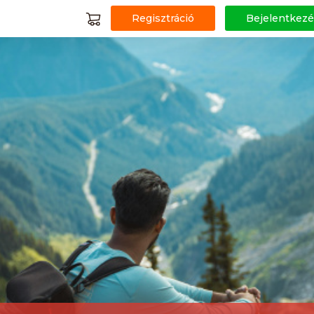
Regisztráció
Bejelentkezé