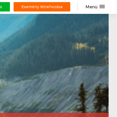
Menü
s
Esemény létrehozása