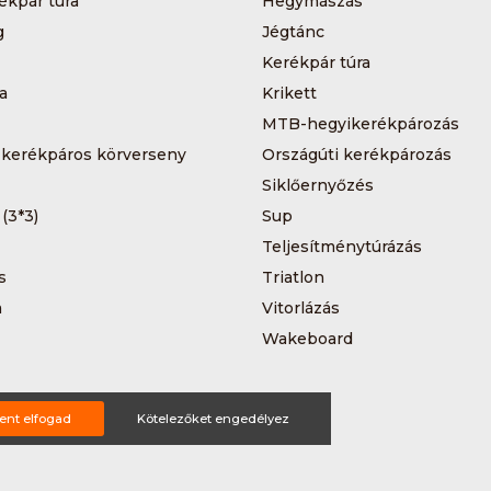
ékpár túra
Hegymászás
g
Jégtánc
Kerékpár túra
a
Krikett
MTB-hegyikerékpározás
 kerékpáros körverseny
Országúti kerékpározás
Siklőernyőzés
 (3*3)
Sup
Teljesítménytúrázás
s
Triatlon
a
Vitorlázás
Wakeboard
ent elfogad
Kötelezőket engedélyez
ting ajánlat