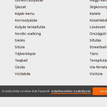
Görkorcsolyázás
Hegyi Ker
Íjászat
Jégkoron
Kajak-kenu
Karate
Korcsolyázás
Kosárlabd
Kutyás terepfutás
Lövészet
Nordic walking
Országúti
Síelés
Sífutás
Sítúra
Streetball
Tájkerékpár
Tánc
Teqball
Terepfutá
Úszás
Via-ferrat
Vizilabda
Vizitúra
A weboldal cookie-kat használ.
Adatkezelési szabályzat
Mind
Rólunk
Szervezőknek / Egyesületeknek
Marke