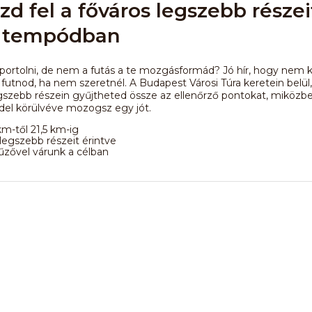
d fel a főváros legszebb részei
t tempódban
portolni, de nem a futás a te mozgásformád? Jó hír, hogy nem k
l futnod, ha nem szeretnél. A Budapest Városi Túra keretein belül,
gszebb részein gyűjtheted össze az ellenőrző pontokat, miközb
del körülvéve mozogsz egy jót.
km-től 21,5 km-ig
egszebb részeit érintve
űzővel várunk a célban