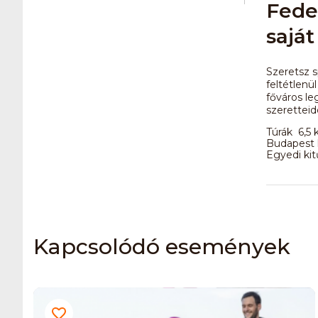
Fedez
sajá
Szeretsz s
feltétlenü
főváros le
szeretteid
Túrák 6,5 
Budapest l
Egyedi kit
Kapcsolódó események