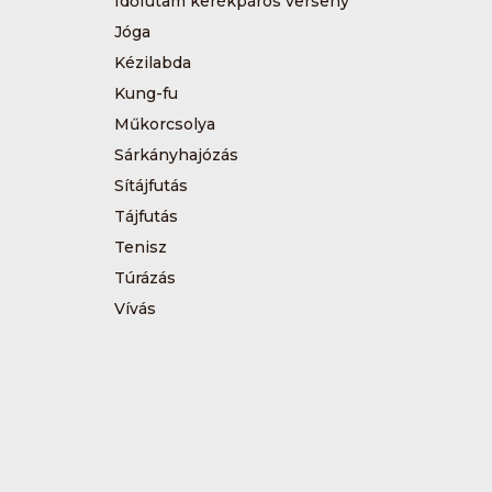
Időfutam kerékpáros verseny
Jóga
Kézilabda
Kung-fu
Műkorcsolya
Sárkányhajózás
Sítájfutás
Tájfutás
Tenisz
Túrázás
Vívás