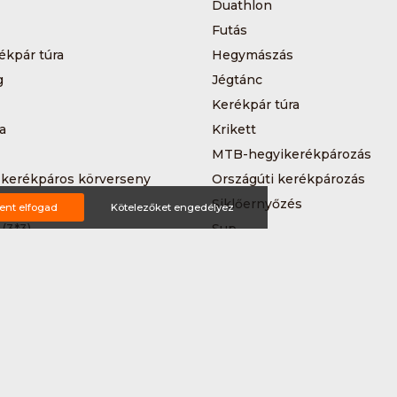
Duathlon
Futás
ékpár túra
Hegymászás
g
Jégtánc
Kerékpár túra
a
Krikett
MTB-hegyikerékpározás
 kerékpáros körverseny
Országúti kerékpározás
Siklőernyőzés
ent elfogad
Kötelezőket engedélyez
 (3*3)
Sup
Teljesítménytúrázás
s
Triatlon
a
Vitorlázás
Wakeboard