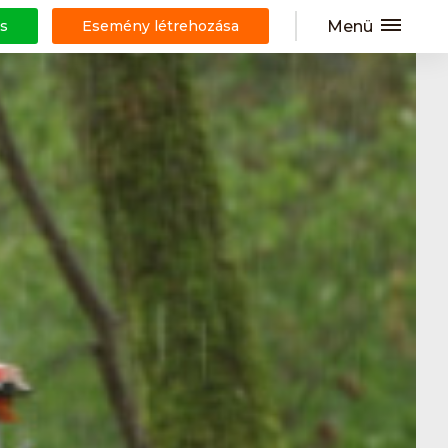
Menü
s
Esemény létrehozása