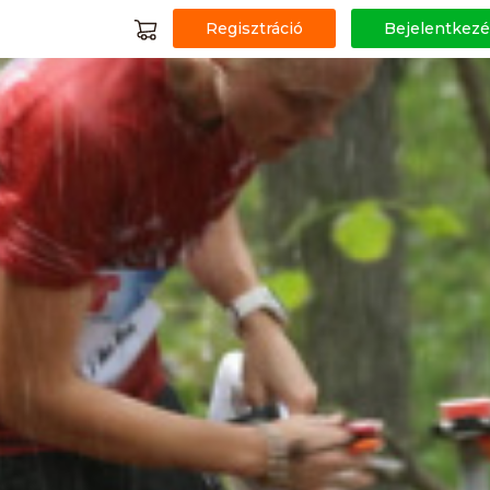
Regisztráció
Bejelentkezé