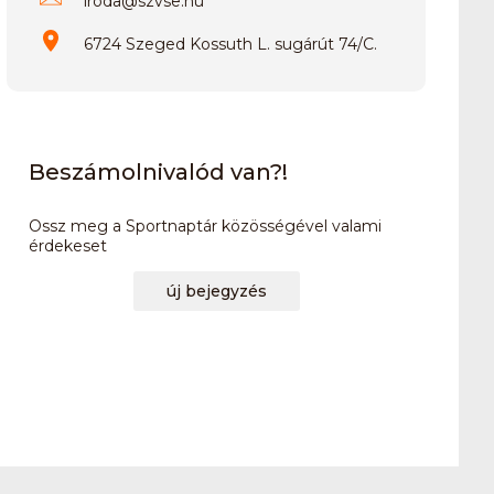
iroda
@
szvse.hu
6724 Szeged Kossuth L. sugárút 74/C.
Beszámolnivalód van?!
Ossz meg a Sportnaptár közösségével valami
érdekeset
új bejegyzés