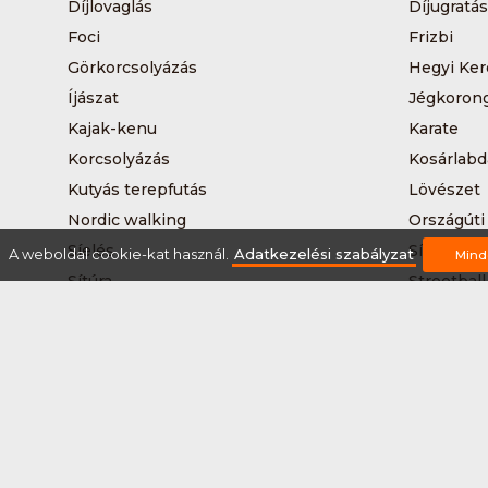
Díjlovaglás
Díjugratás
Foci
Frizbi
Görkorcsolyázás
Hegyi Ker
Íjászat
Jégkoron
Kajak-kenu
Karate
Korcsolyázás
Kosárlabd
Kutyás terepfutás
Lövészet
Nordic walking
Országúti
Síelés
Sífutás
A weboldal cookie-kat használ.
Adatkezelési szabályzat
Mind
Sítúra
Streetball
Tájkerékpár
Tánc
Teqball
Terepfutá
Úszás
Via-ferrat
Vizilabda
Vizitúra