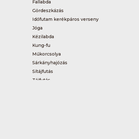
Fallabda
Gördeszkázás
Időfutam kerékpáros verseny
Jóga
Kézilabda
Kung-fu
Műkorcsolya
Sárkányhajózás
Sítájfutás
Tájfutás
Tenisz
Túrázás
Vívás