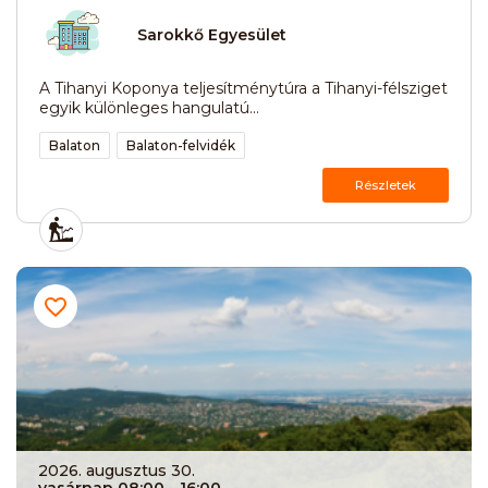
Sarokkő Egyesület
A Tihanyi Koponya teljesítménytúra a Tihanyi-félsziget
egyik különleges hangulatú...
Balaton
Balaton-felvidék
Részletek
2026. augusztus 30.
vasárnap 08:00
- 16:00