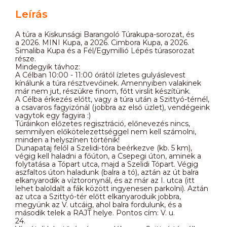
Leírás
A túra a Kiskunsági Barangoló Túrakupa-sorozat, és
a 2026. MINI Kupa, a 2026. Cimbora Kupa, a 2026.
Simaliba Kupa és a Fél/Egymillió Lépés túrasorozat
része.
Mindegyik távhoz:
A Célban 10:00 - 11:00 órától ízletes gulyáslevest
kínálunk a túra résztvevőinek. Amennyiben valakinek
már nem jut, részükre finom, főtt virslit készítünk.
A Célba érkezés előtt, vagy a túra után a Szittyó-térnél,
a csavaros fagyizónál (jobbra az első üzlet), vendégeink
vagytok egy fagyira :)
Túráinkon előzetes regisztráció, előnevezés nincs,
semmilyen előkötelezettséggel nem kell számolni,
minden a helyszínen történik!
Dunapataj felől a Szelidi-tóra beérkezve (kb. 5 km),
végig kell haladni a főúton, a Csepegi úton, aminek a
folytatása a Tópart utca, majd a Szelidi Tópart. Végig
aszfaltos úton haladunk (balra a tó), aztán az út balra
elkanyarodik a víztoronynál, és az már az I. utca (itt
lehet baloldalt a fák között ingyenesen parkolni). Aztán
az utca a Szittyó-tér előtt elkanyaroduik jobbra,
megyünk az V. utcáig, ahol balra fordulunk, és a
második telek a RAJT helye. Pontos cím: V. u.
24.