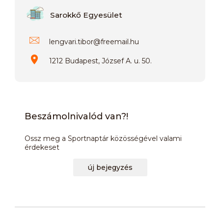
Sarokkő Egyesület
lengvari.tibor
@
freemail.hu
1212 Budapest, József A. u. 50.
Beszámolnivalód van?!
Ossz meg a Sportnaptár közösségével valami
érdekeset
új bejegyzés