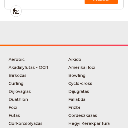
Aerobic
Aikido
Akadályfutás - OCR
Amerikai foci
Bírkózás
Bowling
Curling
Cyclo-cross
Díjlovaglás
Díjugratás
Duathlon
Fallabda
Foci
Frizbi
Futás
Gördeszkázás
Görkorcsolyázás
Hegyi Kerékpár túra