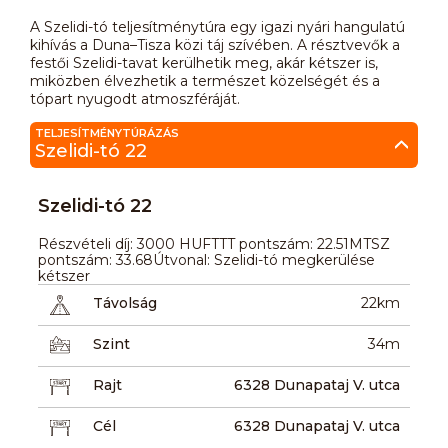
A Szelidi-tó teljesítménytúra egy igazi nyári hangulatú
kihívás a Duna–Tisza közi táj szívében. A résztvevők a
festői Szelidi-tavat kerülhetik meg, akár kétszer is,
miközben élvezhetik a természet közelségét és a
tópart nyugodt atmoszféráját.
TELJESÍTMÉNYTÚRÁZÁS
Szelidi-tó 22
Szelidi-tó 22
Részvételi díj: 3000 HUFTTT pontszám: 22.51MTSZ
pontszám: 33.68Útvonal: Szelidi-tó megkerülése
kétszer
Távolság
22km
Szint
34m
Rajt
6328 Dunapataj V. utca
Cél
6328 Dunapataj V. utca