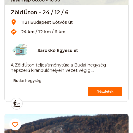
ZöldÚton - 24 / 12 / 6
1121 Budapest Eötvös út
24 km / 12 km / 6 km
Sarokkő Egyesület
A ZöldÚton teljesítménytúra a Budai-hegység
népszerű kirándulóhelyein vezet végig,...
Budai-hegység
Részletek