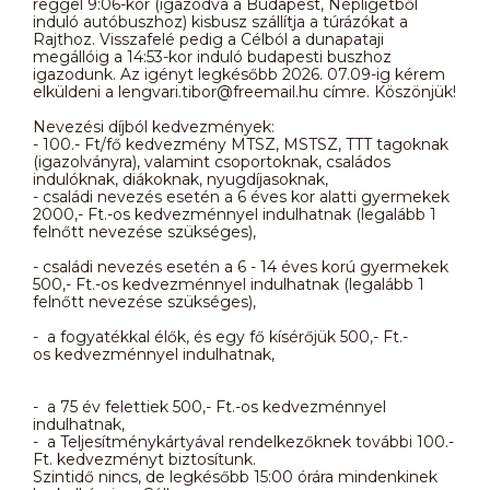
reggel 9:06-kor (igazodva a Budapest, Népligetből
induló autóbuszhoz) kisbusz szállítja a túrázókat a
Rajthoz. Visszafelé pedig a Célból a dunapataji
megállóig a 14:53-kor induló budapesti buszhoz
igazodunk. Az igényt legkésőbb 2026. 07.09-ig kérem
elküldeni a lengvari.tibor@freemail.hu címre. Köszönjük!
Nevezési díjból kedvezmények:
- 100.- Ft/fő kedvezmény MTSZ, MSTSZ, TTT tagoknak
(igazolványra), valamint csoportoknak, családos
indulóknak, diákoknak, nyugdíjasoknak,
- családi nevezés esetén a 6 éves kor alatti gyermekek
2000,- Ft.-os kedvezménnyel indulhatnak (legalább 1
felnőtt nevezése szükséges),
- családi nevezés esetén a 6 - 14 éves korú gyermekek
500,- Ft.-os kedvezménnyel indulhatnak (legalább 1
felnőtt nevezése szükséges),
- a fogyatékkal élők, és egy fő kísérőjük 500,- Ft.-
os kedvezménnyel indulhatnak,
- a 75 év felettiek 500,- Ft.-os kedvezménnyel
indulhatnak,
- a Teljesítménykártyával rendelkezőknek további 100.-
Ft. kedvezményt biztosítunk.
Szintidő nincs, de legkésőbb 15:00 órára mindenkinek