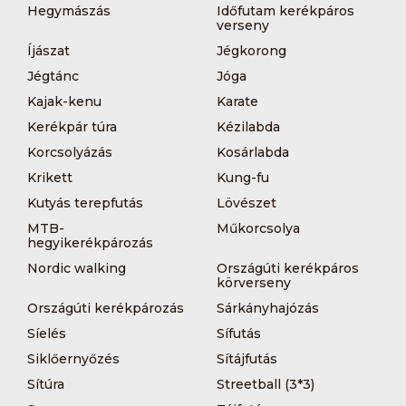
Hegymászás
Időfutam kerékpáros
verseny
Íjászat
Jégkorong
Jégtánc
Jóga
Kajak-kenu
Karate
Kerékpár túra
Kézilabda
Korcsolyázás
Kosárlabda
Krikett
Kung-fu
Kutyás terepfutás
Lövészet
MTB-
Műkorcsolya
hegyikerékpározás
Nordic walking
Országúti kerékpáros
körverseny
Országúti kerékpározás
Sárkányhajózás
Síelés
Sífutás
Siklőernyőzés
Sítájfutás
Sítúra
Streetball (3*3)