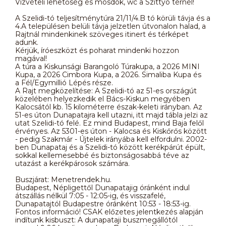
Vízvételi lehetőség és mosdók, wc a Szittyó térnél!
A Szelidi-tó teljesítménytúra 21/11/4.B tó körüli távja és a
4.A településen belüli távja jelzetlen útvonalon halad, a
Rajtnál mindenkinek szöveges itinert és térképet
adunk.
Kérjük, íróeszközt és poharat mindenki hozzon
magával!
A túra a Kiskunsági Barangoló Túrakupa, a 2026 MINI
Kupa, a 2026 Cimbora Kupa, a 2026. Simaliba Kupa és
a Fél/Egymillió Lépés része.
A Rajt megközelítése: A Szelidi-tó az 51-es országút
közelében helyezkedik el Bács-Kiskun megyében
Kalocsától kb. 15 kilométerre észak-keleti irányban. Az
51-es úton Dunapatajra kell utazni, itt majd tábla jelzi az
utat Szelidi-tó felé. Ez mind Budapest, mind Baja felől
érvényes. Az 5301-es úton - Kalocsa és Kiskőrős között
- pedig Szakmár - Újtelek irányába kell elfordulni. 2002-
ben Dunapataj és a Szelidi-tó között kerékpárút épült,
sokkal kellemesebbé és biztonságosabbá téve az
utazást a kerékpárosok számára.
Buszjárat: Menetrendek.hu.
Budapest, Népligettől Dunapatajig óránként indul
átszállás nélkül 7:05 - 12:05-ig, és visszafelé,
Dunapatajtól Budapestre óránként 10:53 - 18:53-ig.
Fontos információ! CSAK előzetes jelentkezés alapján
indítunk kisbuszt: A dunapataji buszmegállótól