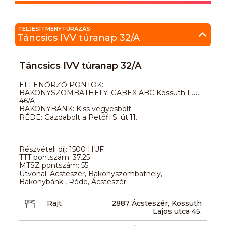
TELJESÍTMÉNYTÚRÁZÁS
Táncsics IVV túranap 32/A
Táncsics IVV túranap 32/A
ELLENŐRZŐ PONTOK:
BAKONYSZOMBATHELY: GABEX ABC Kossuth L.u.
46/A
BAKONYBÁNK: Kiss vegyesbolt
RÉDE: Gazdabolt a Petőfi S. út.11.
Részvételi díj: 1500 HUF
TTT pontszám: 37.25
MTSZ pontszám: 55
Útvonal: Ácsteszér, Bakonyszombathely,
Bakonybánk , Réde, Ácsteszér
Rajt
2887 Ácsteszér, Kossuth
Lajos utca 45.