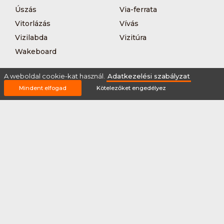
Úszás
Via-ferrata
Vitorlázás
Vívás
Vizilabda
Vizitúra
Wakeboard
A weboldal cookie-kat használ.
Adatkezelési szabályzat
Mindent elfogad
Kötelezőket engedélyez
Rólunk
Szervezőknek / Egyesületeknek
Marketing ajánlat
Adatkezelési szabályzat
Általános Szerződési Feltételek
Impresszum
Bővítmények
Partnereink
2026 © Minden jog fenntartva Sportnaptar.hu Nonprofit Kft.