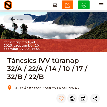
vissza
az esemény már lejárt
2025. szeptember 20.
szombat 07:00 - 17:00
Táncsics IVV túranap -
32/A / 22/A / 14 / 10 / 17 /
32/B / 22/B
2887 Ácsteszér, Kossuth Lajos utca 45.