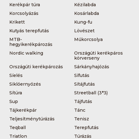
Kerékpár túra
Kézilabda
Korcsolyázás
Kosárlabda
Krikett
Kung-fu
Kutyás terepfutás
Lövészet
MTB-
Műkorcsolya
hegyikerékpározás
Nordic walking
Országúti kerékpáros
körverseny
Országúti kerékpározás
Sárkányhajózás
Síelés
Sífutás
Siklőernyőzés
Sítájfutás
Sítúra
Streetball (3*3)
Sup
Tájfutás
Tájkerékpár
Tánc
Teljesítménytúrázás
Tenisz
Teqball
Terepfutás
Triatlon
Túrázás