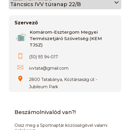
Táncsics IVV túranap 22/B
Szervező
Komárom-Esztergom Megyei
Természetjáró Szövetség (KEM
TJSZ)
(30) 93 94-017
ivvtata
@
gmail.com
2800 Tatabánya, Köztársaság út -
Jubileum Park
Beszámolnivalód van?!
Ossz meg a Sportnaptár közösségével valami