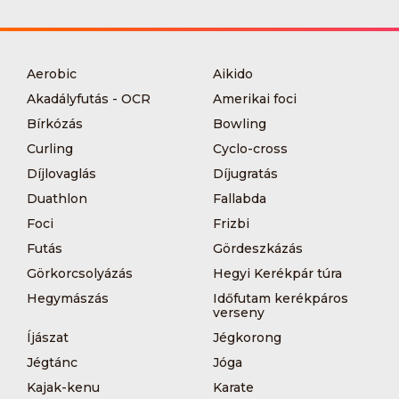
Aerobic
Aikido
Akadályfutás - OCR
Amerikai foci
Bírkózás
Bowling
Curling
Cyclo-cross
Díjlovaglás
Díjugratás
Duathlon
Fallabda
Foci
Frizbi
Futás
Gördeszkázás
Görkorcsolyázás
Hegyi Kerékpár túra
Hegymászás
Időfutam kerékpáros
verseny
Íjászat
Jégkorong
Jégtánc
Jóga
Kajak-kenu
Karate