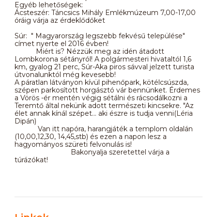
Egyéb lehetőségek:
Ácsteszér: Táncsics Mihály Emlékmúzeum 7,00-17,00
óráig várja az érdeklődőket
Súr: " Magyarország legszebb fekvésű települése"
címet nyerte el 2016 évben!
Miért is? Nézzük meg az idén átadott
Lombkorona sétányról! A polgármesteri hivataltól 1,6
km, gyalog 21 perc, Súr-Aka piros sávval jelzett turista
útvonalunktól még kevesebb!
A páratlan látványon kívül pihenőpark, kötélcsúszda,
szépen parkosított horgásztó vár bennünket. Érdemes
a Vörös -ér mentén végig sétálni és rácsodálkozni a
Teremtő által nekünk adott természeti kincsekre. "Az
élet annak kínál szépet... aki észre is tudja venni(Léria
Dipán)
Van itt napóra, harangjáték a templom oldalán
(10,00,12,30, 14,45,stb) és ezen a napon lesz a
hagyományos szüreti felvonulás is!
Bakonyalja szeretettel várja a
túrázókat!