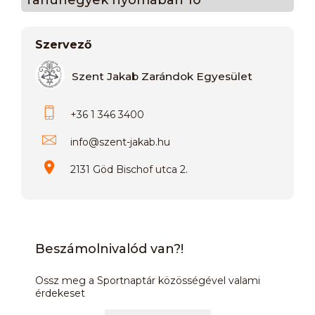
Szervező
Szent Jakab Zarándok Egyesület
+36 1 346 3400
info
@
szent-jakab.hu
2131 Göd Bischof utca 2.
Beszámolnivalód van?!
Ossz meg a Sportnaptár közösségével valami
érdekeset