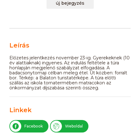
új bejegyzés
Leírás
Előzetes jelentkezés november 23-ig. Gyerekeknek (10
év alattiaknak) ingyenes. Az indulás feltétele a túra
honlapján megjelenő szabályzat elfogadása. A
badacsonytomaji célban meleg étel. Út közben: forralt
bor. Térkép: a Balaton turistatérképe. A túra előtti
szállás az iskola tornatermében matracokon az
önkormányzat díjszabása szerinti összeg.
Linkek
Facebook
Weboldal