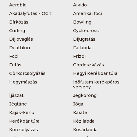
Aerobic
Aikido
Akadályfutás - OCR
Amerikai foci
Bírkózás
Bowling
Curling
Cyclo-cross
Díjlovaglás
Díjugratás
Duathlon
Fallabda
Foci
Frizbi
Futás
Gördeszkázás
Görkorcsolyázás
Hegyi Kerékpár túra
Hegymászás
Időfutam kerékpáros
verseny
Íjászat
Jégkorong
Jégtánc
Jóga
Kajak-kenu
Karate
Kerékpár túra
Kézilabda
Korcsolyázás
Kosárlabda