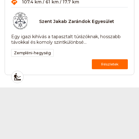
107.4 km / 61 km / 17.7 km
Szent Jakab Zarándok Egyesület
Egy igazi kihívás a tapasztalt túrázóknak, hosszabb
távokkal és komoly szintkülönbsé...
Zempléni-hegység
Részletek