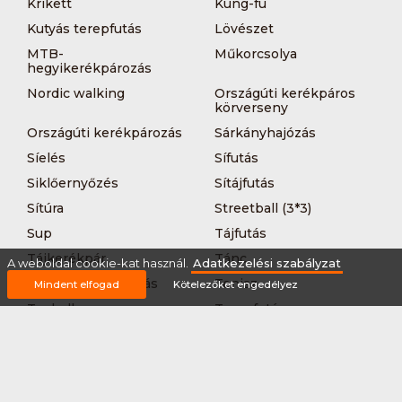
Krikett
Kung-fu
Kutyás terepfutás
Lövészet
MTB-
Műkorcsolya
hegyikerékpározás
Nordic walking
Országúti kerékpáros
körverseny
Országúti kerékpározás
Sárkányhajózás
Síelés
Sífutás
Siklőernyőzés
Sítájfutás
Sítúra
Streetball (3*3)
Sup
Tájfutás
Tájkerékpár
Tánc
A weboldal cookie-kat használ.
Adatkezelési szabályzat
Teljesítménytúrázás
Tenisz
Mindent elfogad
Kötelezőket engedélyez
Teqball
Terepfutás
Triatlon
Túrázás
Úszás
Via-ferrata
Vitorlázás
Vívás