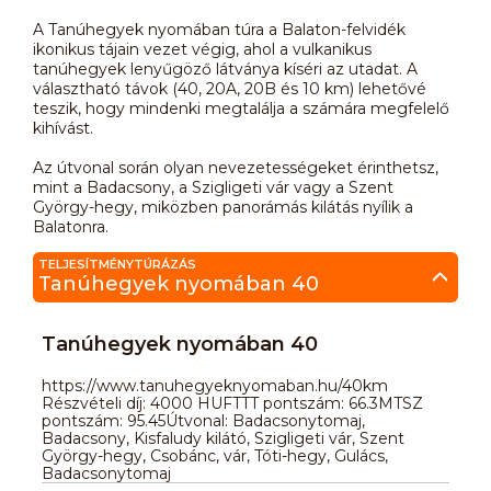
A Tanúhegyek nyomában túra a Balaton-felvidék
ikonikus tájain vezet végig, ahol a vulkanikus
tanúhegyek lenyűgöző látványa kíséri az utadat. A
választható távok (40, 20A, 20B és 10 km) lehetővé
teszik, hogy mindenki megtalálja a számára megfelelő
kihívást.
Az útvonal során olyan nevezetességeket érinthetsz,
mint a Badacsony, a Szigligeti vár vagy a Szent
György-hegy, miközben panorámás kilátás nyílik a
Balatonra.
TELJESÍTMÉNYTÚRÁZÁS
Tanúhegyek nyomában 40
Tanúhegyek nyomában 40
https://www.tanuhegyeknyomaban.hu/40km
Részvételi díj: 4000 HUFTTT pontszám: 66.3MTSZ
pontszám: 95.45Útvonal: Badacsonytomaj,
Badacsony, Kisfaludy kilátó, Szigligeti vár, Szent
György-hegy, Csobánc, vár, Tóti-hegy, Gulács,
Badacsonytomaj