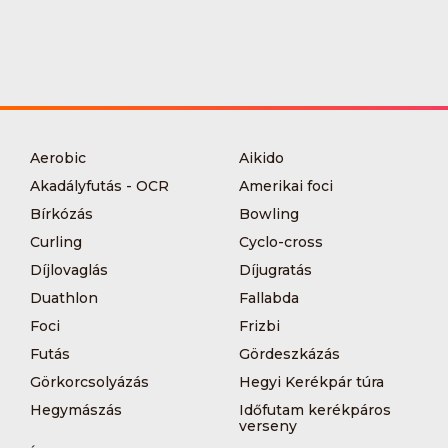
Aerobic
Aikido
Akadályfutás - OCR
Amerikai foci
Bírkózás
Bowling
Curling
Cyclo-cross
Díjlovaglás
Díjugratás
Duathlon
Fallabda
Foci
Frizbi
Futás
Gördeszkázás
Görkorcsolyázás
Hegyi Kerékpár túra
Hegymászás
Időfutam kerékpáros
verseny