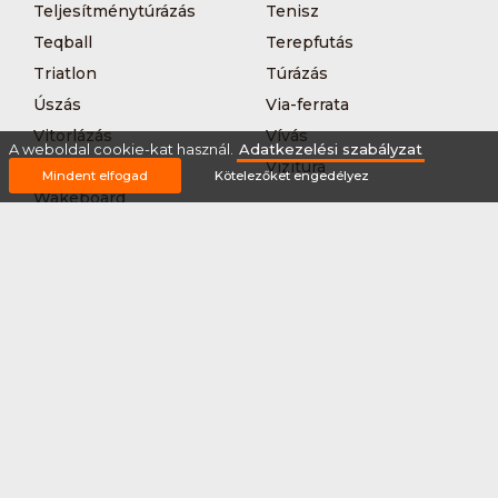
Teljesítménytúrázás
Tenisz
Teqball
Terepfutás
Triatlon
Túrázás
Úszás
Via-ferrata
Vitorlázás
Vívás
A weboldal cookie-kat használ.
Adatkezelési szabályzat
Vizilabda
Vizitúra
Mindent elfogad
Kötelezőket engedélyez
Wakeboard
Rólunk
Szervezőknek / Egyesületeknek
Marketing ajánlat
Adatkezelési szabályzat
Általános Szerződési Feltételek
Impresszum
Bővítmények
Partnereink