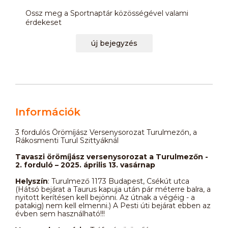
Ossz meg a Sportnaptár közösségével valami
érdekeset
új bejegyzés
Információk
3 fordulós Örömíjász Versenysorozat Turulmezőn, a
Rákosmenti Turul Szittyáknál
Tavaszi örömíjász versenysorozat a Turulmezőn -
2. forduló – 2025. április 13. vasárnap
Helyszín
: Turulmező 1173 Budapest, Csékút utca
(Hátsó bejárat a Taurus kapuja után pár méterre balra, a
nyitott kerítésen kell bejönni. Az útnak a végéig - a
patakig) nem kell elmenni.) A Pesti úti bejárat ebben az
évben sem használható!!!