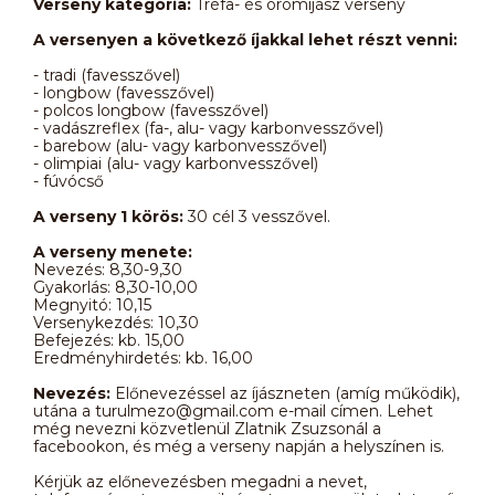
Verseny kategória:
Tréfa- és örömíjász verseny
A versenyen a következő íjakkal lehet részt venni:
- tradi (favesszővel)
- longbow (favesszővel)
- polcos longbow (favesszővel)
- vadászreflex (fa-, alu- vagy karbonvesszővel)
- barebow (alu- vagy karbonvesszővel)
- olimpiai (alu- vagy karbonvesszővel)
- fúvócső
A verseny 1 körös:
30 cél 3 vesszővel.
A verseny menete:
Nevezés: 8,30-9,30
Gyakorlás: 8,30-10,00
Megnyitó: 10,15
Versenykezdés: 10,30
Befejezés: kb. 15,00
Eredményhirdetés: kb. 16,00
Nevezés:
Előnevezéssel az íjászneten (amíg működik),
utána a turulmezo@gmail.com e-mail címen. Lehet
még nevezni közvetlenül Zlatnik Zsuzsonál a
facebookon, és még a verseny napján a helyszínen is.
Kérjük az előnevezésben megadni a nevet,