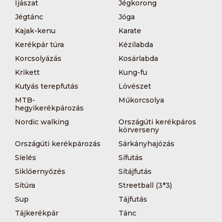
Íjászat
Jégkorong
Jégtánc
Jóga
Kajak-kenu
Karate
Kerékpár túra
Kézilabda
Korcsolyázás
Kosárlabda
Krikett
Kung-fu
Kutyás terepfutás
Lövészet
MTB-
Műkorcsolya
hegyikerékpározás
Nordic walking
Országúti kerékpáros
körverseny
Országúti kerékpározás
Sárkányhajózás
Síelés
Sífutás
Siklőernyőzés
Sítájfutás
Sítúra
Streetball (3*3)
Sup
Tájfutás
Tájkerékpár
Tánc