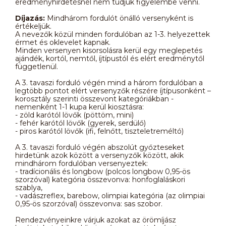
eredményhirdetésnél nem tudjuk figyelembe venni.
Díjazás:
Mindhárom fordulót önálló versenyként is
értékeljük.
A nevezők közül minden fordulóban az 1-3. helyezettek
érmet és oklevelet kapnak.
Minden versenyen kisorsolásra kerül egy meglepetés
ajándék, kortól, nemtől, íjtípustól és elért eredménytől
függetlenül.
A 3. tavaszi forduló végén mind a három fordulóban a
legtöbb pontot elért versenyzők részére íjtípusonként –
korosztály szerinti összevont kategóriákban -
nemenként 1-1 kupa kerül kiosztásra:
- zöld karótól lövők (pöttöm, mini)
- fehér karótól lövők (gyerek, serdülő)
- piros karótól lövők (ifi, felnőtt, tiszteletreméltó)
A 3. tavaszi forduló végén abszolút győzteseket
hirdetünk azok között a versenyzők között, akik
mindhárom fordulóban versenyeztek:
- tradícionális és longbow (polcos longbow 0,95-ös
szorzóval) kategória összevonva: honfoglaláskori
szablya,
- vadászreflex, barebow, olimpiai kategória (az olimpiai
0,95-ös szorzóval) összevonva: sas szobor.
Rendezvényeinkre várjuk azokat az örömíjász