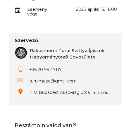
Esemény
2025. április 13. 16:00
vége
Szervező
Rákosmenti Turul Szittya Íjászok
Hagyományőrző Egyesülete
+36 20 942 7117
turulmezo
@
gmail.com
1173 Budapest Akácvirág utca 14. 2./26.
Beszámolnivalód van?!