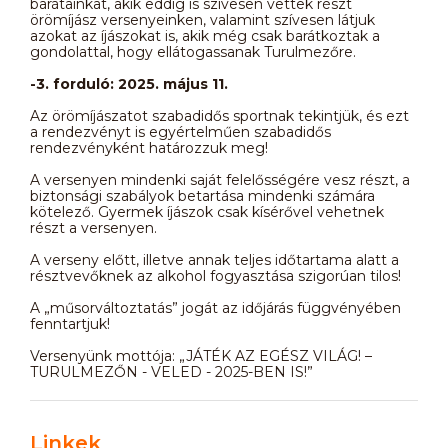
barátainkat, akik eddig is szívesen vettek részt
örömíjász versenyeinken, valamint szívesen látjuk
azokat az íjászokat is, akik még csak barátkoztak a
gondolattal, hogy ellátogassanak Turulmezőre.
-3. forduló: 2025. május 11.
Az örömíjászatot szabadidős sportnak tekintjük, és ezt
a rendezvényt is egyértelműen szabadidős
rendezvényként határozzuk meg!
A versenyen mindenki saját felelősségére vesz részt, a
biztonsági szabályok betartása mindenki számára
kötelező. Gyermek íjászok csak kísérővel vehetnek
részt a versenyen.
A verseny előtt, illetve annak teljes időtartama alatt a
résztvevőknek az alkohol fogyasztása szigorúan tilos!
A „műsorváltoztatás” jogát az időjárás függvényében
fenntartjuk!
Versenyünk mottója: „JÁTÉK AZ EGÉSZ VILÁG! –
TURULMEZŐN - VELED - 2025-BEN IS!”
Linkek