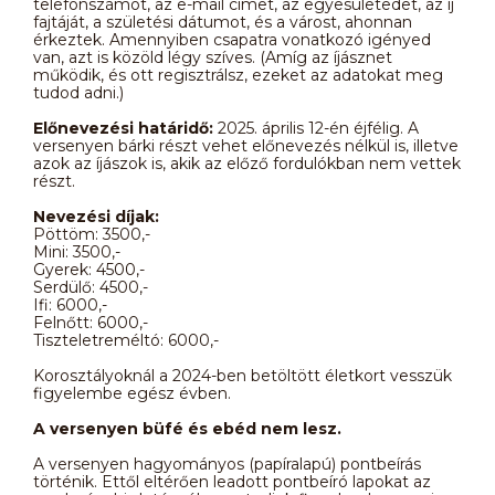
telefonszámot, az e-mail címet, az egyesületedet, az íj
fajtáját, a születési dátumot, és a várost, ahonnan
érkeztek. Amennyiben csapatra vonatkozó igényed
van, azt is közöld légy szíves. (Amíg az íjásznet
működik, és ott regisztrálsz, ezeket az adatokat meg
tudod adni.)
Előnevezési határidő:
2025. április 12-én éjfélig. A
versenyen bárki részt vehet előnevezés nélkül is, illetve
azok az íjászok is, akik az előző fordulókban nem vettek
részt.
Nevezési díjak:
Pöttöm: 3500,-
Mini: 3500,-
Gyerek: 4500,-
Serdülő: 4500,-
Ifi: 6000,-
Felnőtt: 6000,-
Tiszteletreméltó: 6000,-
Korosztályoknál a 2024-ben betöltött életkort vesszük
figyelembe egész évben.
A versenyen büfé és ebéd nem lesz.
A versenyen hagyományos (papíralapú) pontbeírás
történik. Ettől eltérően leadott pontbeíró lapokat az