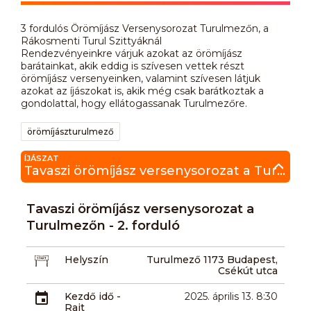
3 fordulós Örömíjász Versenysorozat Turulmezőn, a
Rákosmenti Turul Szittyáknál
Rendezvényeinkre várjuk azokat az örömíjász
barátainkat, akik eddig is szívesen vettek részt
örömíjász versenyeinken, valamint szívesen látjuk
azokat az íjászokat is, akik még csak barátkoztak a
gondolattal, hogy ellátogassanak Turulmezőre.
örömíjászturulmező
ÍJÁSZAT
Tavaszi örömíjász versenysorozat a Turulmezőn - 2. forduló
Tavaszi örömíjász versenysorozat a
Turulmezőn - 2. forduló
Helyszín
Turulmező 1173 Budapest,
Csékút utca
Kezdő idő -
2025. április 13. 8:30
Rajt