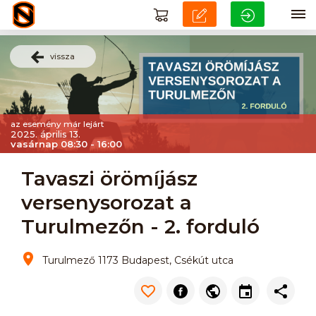
vissza
az esemény már lejárt
2025. április 13.
vasárnap 08:30 - 16:00
Tavaszi örömíjász
versenysorozat a
Turulmezőn - 2. forduló
Turulmező 1173 Budapest, Csékút utca