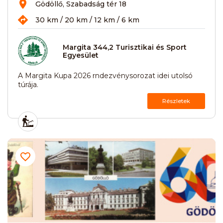
Gödöllő, Szabadság tér 18
30 km / 20 km / 12 km / 6 km
Margita 344,2 Turisztikai és Sport
Egyesület
A Margita Kupa 2026 rndezvénysorozat idei utolsó
túrája.
Részletek