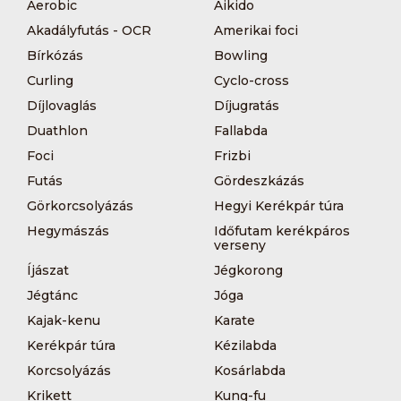
Aerobic
Aikido
Akadályfutás - OCR
Amerikai foci
Bírkózás
Bowling
Curling
Cyclo-cross
Díjlovaglás
Díjugratás
Duathlon
Fallabda
Foci
Frizbi
Futás
Gördeszkázás
Görkorcsolyázás
Hegyi Kerékpár túra
Hegymászás
Időfutam kerékpáros
verseny
Íjászat
Jégkorong
Jégtánc
Jóga
Kajak-kenu
Karate
Kerékpár túra
Kézilabda
Korcsolyázás
Kosárlabda
Krikett
Kung-fu