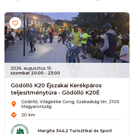
2026. augusztus 15.
szombat 20:00
- 23:00
Gödöllő K20 Éjszakai Kerékpáros
teljesítménytúra - Gödöllő K20É
Gödöllő, Világbéke Gong, Szabadság tér, 2100
Magyarország
20 km
Margita 344,2 Turisztikai és Sport