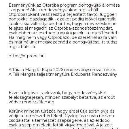
Eseményünk az Ötpróba program pontgyűjtő állomása
is egyben! Aki a rendezvényünkön regisztrált
Ötpróbázóként vesz részt, a teljesített távtól függően
pontokkal gazdagodik - ezeket pedig idővel garantált
jutalmakra válthatja be. Fontos, hogy a nevezéskor ne
felejtsd el megadni az Ötpróba-azonosítószámodat,
csak ebben az esetben tudjuk igazolni a teljesítésedet.
Ha még nem vagy Ötpróbázó, de szeretnél azzá válni
és már nálunk megkezdenéd a pontgyűjtést, itt tudsz
regisztrálni rá:
https://otproba.hu
A túra a Margita Kupa 2026 rendezvénysorozat része.
A Téli Margita teljesítménytúra Erdőbarát Rendezvény
Ezzel a logóval is jelezzük, hogy rendezvényüket
felelőségteljesen, minden szabályt betartva, az erdőt
védve rendezzük meg.
Kérünk minden túrázót, hogy erdei útja során óvja és
védje a természet értékeit. Gyaloglása során nézzen
csodálattal a természet szépségeire, és az erdőből
csak a szép emlékeit, fotóit vigye magával. A jelzett