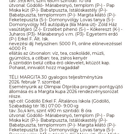
táv: 39,6 km, szint 650m szintidő: 10 óra
útvonal: Gödöllő- Máriabesnyő, templom (P-) - Pap
Miska kút (P-)- Babatpuszta, Istálóskastély (P-)-
Babatpuszta, templomrom (P-)- Margita kilátó (P-)-
Feketepuszta (S-)- Domonyvölgy Lovas tanya (S-)-
Domonyvölgy M3 autópálya (lila Mária út)- Zöld Ház
vasútátjáró (Z-)- Erzsébet pihenő (S-) – Kőkereszt (K-) -
Juharos (P3)- Máriabesnyő v.m. (P3)- Egyetemi erdő
(P-) Erkel F. Ált. Isk.
nevezési díj: helyszínen: 5000 Ft, online előnevezéssel
4000 Ft
ellátás az útvonalon: víz, tea, csokoládé, müzli,
gyümölcs, a célban: tea, zsíros kenyér
A szintidőn belül célba érő oklevelet, kitűzőt kap.
Poharat, innivalót hozz magaddal!
TÉLI MARGITA 30 gyalogos teljesítménytúra
2026. február 7. szombat
Eseményünk az Olimpiai Ötpróba program pontgyűjtő
állomása és a Margita kupa 2026 rendezvénysorozat
része.
rajt-cél: Gödöllő Erkel F. Általános Iskola (Gödöllő,
Szabadság tér 18.) 07:00- 9:00-ig
táv: 3o,4 km, szint 490 m szintidő: 8 óra
útvonal: Gödöllő- Máriabesnyő, templom (P-) - Pap
Miska kút (P-)- Babatpuszta, Istálóskastély (P-)-
Babatpuszta, templomrom (P-)- Margita kilátó (P-)-
Feketepuszta (S-)- Domonyvölgy Lovas tanya (S-)-