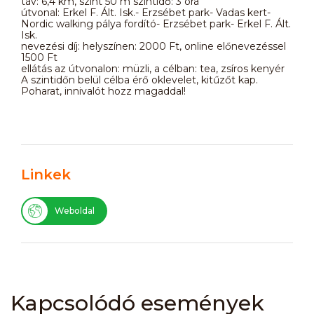
táv: 6,4 km, szint 50 m szintidő: 3 óra
útvonal: Erkel F. Ált. Isk.- Erzsébet park- Vadas kert-
Nordic walking pálya fordító- Erzsébet park- Erkel F. Ált.
Isk.
nevezési díj: helyszínen: 2000 Ft, online előnevezéssel
1500 Ft
ellátás az útvonalon: müzli, a célban: tea, zsíros kenyér
A szintidőn belül célba érő oklevelet, kitűzőt kap.
Poharat, innivalót hozz magaddal!
Linkek
Weboldal
Kapcsolódó események