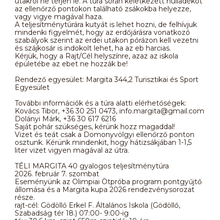
utakról ne térjen le. A túra során keletkezett hulladékot
az ellenőrző pontokon található zsákokba helyezze,
vagy vigye magával haza.
A teljesítménytúrára kutyát is lehet hozni, de felhívjuk
mindenki figyelmét, hogy az erdőjárásra vonatkozó
szabályok szerint az erdei utakon pórázon kell vezetni
és szájkosár is indokolt lehet, ha az eb harcias.
Kérjük, hogy a Rajt/Cél helyszínre, azaz az iskola
épületébe az ebet ne hozzák be!
Rendező egyesület: Margita 344,2 Turisztikai és Sport
Egyesület
További információk és a túra alatti elérhetőségek:
Kovács Tibor, +36 30 251 0473, info.margita@gmail.com
Dolányi Márk, +36 30 617 6216
Saját pohár szükséges, kérünk hozz magaddal!
Vizet és teát csak a Domonyvölgyi ellenőrző ponton
osztunk. Kérünk mindenkit, hogy hátizsákjában 1-1,5
liter vizet vigyen magával az útra.
TÉLI MARGITA 40 gyalogos teljesítménytúra
2026. február 7. szombat
Eseményünk az Olimpiai Ötpróba program pontgyűjtő
állomása és a Margita kupa 2026 rendezvénysorozat
része.
rajt-cél: Gödöllő Erkel F. Általános Iskola (Gödöllő,
Szabadság tér 18.) 07:00- 9:00-ig