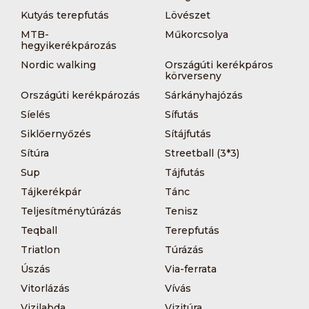
Kutyás terepfutás
Lövészet
MTB-
Műkorcsolya
hegyikerékpározás
Nordic walking
Országúti kerékpáros
körverseny
Országúti kerékpározás
Sárkányhajózás
Síelés
Sífutás
Siklőernyőzés
Sítájfutás
Sítúra
Streetball (3*3)
Sup
Tájfutás
Tájkerékpár
Tánc
Teljesítménytúrázás
Tenisz
Teqball
Terepfutás
Triatlon
Túrázás
Úszás
Via-ferrata
Vitorlázás
Vívás
Vizilabda
Vizitúra