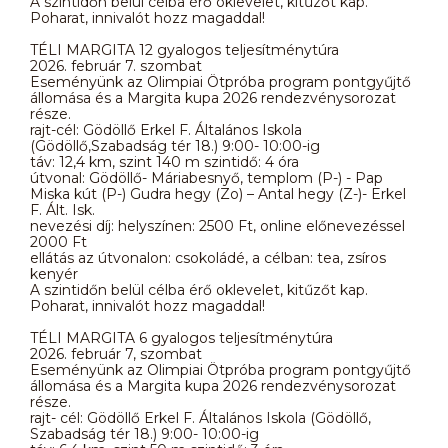
A szintidőn belül célba érő oklevelet, kitűzőt kap.
Poharat, innivalót hozz magaddal!
TÉLI MARGITA 12 gyalogos teljesítménytúra
2026. február 7. szombat
Eseményünk az Olimpiai Ötpróba program pontgyűjtő
állomása és a Margita kupa 2026 rendezvénysorozat
része.
rajt-cél: Gödöllő Erkel F. Általános Iskola
(Gödöllő,Szabadság tér 18.) 9:00- 10:00-ig
táv: 12,4 km, szint 140 m szintidő: 4 óra
útvonal: Gödöllő- Máriabesnyő, templom (P-) - Pap
Miska kút (P-) Gudra hegy (Zo) – Antal hegy (Z-)- Erkel
F. Ált. Isk.
nevezési díj: helyszínen: 2500 Ft, online előnevezéssel
2000 Ft
ellátás az útvonalon: csokoládé, a célban: tea, zsíros
kenyér
A szintidőn belül célba érő oklevelet, kitűzőt kap.
Poharat, innivalót hozz magaddal!
TÉLI MARGITA 6 gyalogos teljesítménytúra
2026. február 7, szombat
Eseményünk az Olimpiai Ötpróba program pontgyűjtő
állomása és a Margita kupa 2026 rendezvénysorozat
része.
rajt- cél: Gödöllő Erkel F. Általános Iskola (Gödöllő,
Szabadság tér 18.) 9:00- 10:00-ig