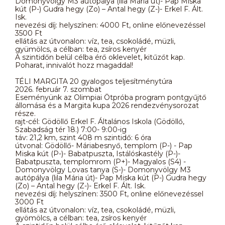
Domonyvölgy M3 autópálya (lila Mária út)- Pap Miska
kút (P-) Gudra hegy (Zo) – Antal hegy (Z-)- Erkel F. Ált.
Isk.
nevezési díj: helyszínen: 4000 Ft, online előnevezéssel
3500 Ft
ellátás az útvonalon: víz, tea, csokoládé, müzli,
gyümölcs, a célban: tea, zsíros kenyér
A szintidőn belül célba érő oklevelet, kitűzőt kap.
Poharat, innivalót hozz magaddal!
TÉLI MARGITA 20 gyalogos teljesítménytúra
2026. február 7. szombat
Eseményünk az Olimpiai Ötpróba program pontgyűjtő
állomása és a Margita kupa 2026 rendezvénysorozat
része.
rajt-cél: Gödöllő Erkel F. Általános Iskola (Gödöllő,
Szabadság tér 18.) 7:00- 9:00-ig
táv: 21,2 km, szint 408 m szintidő: 6 óra
útvonal: Gödöllő- Máriabesnyő, templom (P-) - Pap
Miska kút (P-)- Babatpuszta, Istálóskastély (P-)-
Babatpuszta, templomrom (P+)- Magyalos (S4) -
Domonyvölgy Lovas tanya (S-)- Domonyvölgy M3
autópálya (lila Mária út)- Pap Miska kút (P-) Gudra hegy
(Zo) – Antal hegy (Z-)- Erkel F. Ált. Isk.
nevezési díj: helyszínen: 3500 Ft, online előnevezéssel
3000 Ft
ellátás az útvonalon: víz, tea, csokoládé, müzli,
gyömölcs, a célban: tea, zsíros kenyér