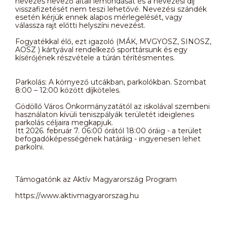
nevezés nevező általi lemondását és a nevezési díj
visszafizetését nem teszi lehetővé. Nevezési szándék
esetén kérjük ennek alapos mérlegelését, vagy
válassza rajt előtti helyszíni nevezést.
Fogyatékkal élő, ezt igazoló (MÁK, MVGYOSZ, SINOSZ,
AOSZ ) kártyával rendelkező sporttársunk és egy
kísérőjének részvétele a túrán térítésmentes.
Parkolás: A környező utcákban, parkolókban. Szombat
8:00 – 12:00 között díjköteles.
Gödöllő Város Önkormányzatától az iskolával szembeni
használaton kívüli teniszpályák területét ideiglenes
parkolás céljaira megkapjuk.
Itt 2026. február 7. 06:00 órától 18:00 óráig - a terület
befogadóképességének határáig - ingyenesen lehet
parkolni.
Támogatónk az Aktív Magyarország Program
https://www.aktivmagyarorszag.hu