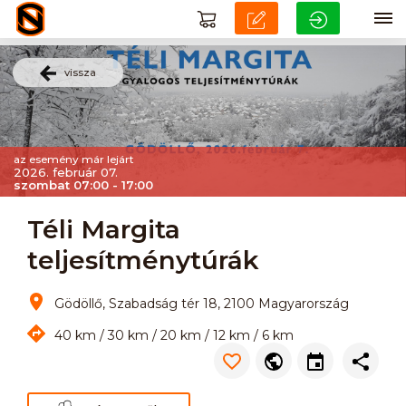
vissza
az esemény már lejárt
2026. február 07.
szombat 07:00 - 17:00
Téli Margita
teljesítménytúrák
Gödöllő, Szabadság tér 18, 2100 Magyarország
40 km / 30 km / 20 km / 12 km / 6 km