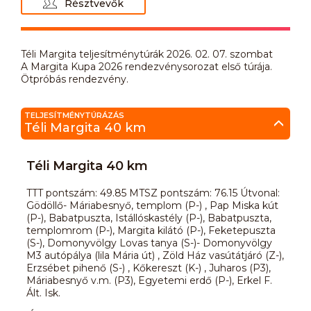
Résztvevők
Téli Margita teljesítménytúrák 2026. 02. 07. szombat
A Margita Kupa 2026 rendezvénysorozat első túrája.
Ötpróbás rendezvény.
TELJESÍTMÉNYTÚRÁZÁS
Téli Margita 40 km
Téli Margita 40 km
TTT pontszám: 49.85 MTSZ pontszám: 76.15 Útvonal:
Gödöllő- Máriabesnyő, templom (P-) , Pap Miska kút
(P-), Babatpuszta, Istállóskastély (P-), Babatpuszta,
templomrom (P-), Margita kilátó (P-), Feketepuszta
(S-), Domonyvölgy Lovas tanya (S-)- Domonyvölgy
M3 autópálya (lila Mária út) , Zöld Ház vasútátjáró (Z-),
Erzsébet pihenő (S-) , Kőkereszt (K-) , Juharos (P3),
Máriabesnyő v.m. (P3), Egyetemi erdő (P-), Erkel F.
Ált. Isk.