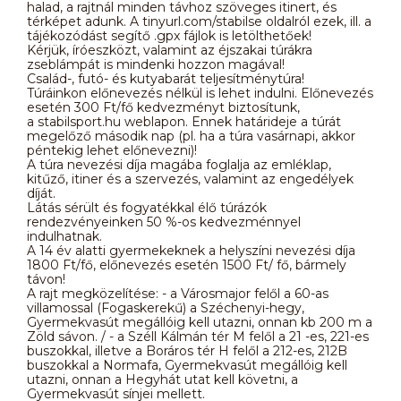
halad, a rajtnál minden távhoz szöveges itinert, és
térképet adunk. A tinyurl.com/stabilse oldalról ezek, ill. a
tájékozódást segítő .gpx fájlok is letölthetőek!
Kérjük, íróeszközt, valamint az éjszakai túrákra
zseblámpát is mindenki hozzon magával!
Család-, futó- és kutyabarát teljesítménytúra!
Túráinkon előnevezés nélkül is lehet indulni. Előnevezés
esetén 300 Ft/fő kedvezményt biztosítunk,
a stabilsport.hu weblapon. Ennek határideje a túrát
megelőző második nap (pl. ha a túra vasárnapi, akkor
péntekig lehet előnevezni)!
A túra nevezési díja magába foglalja az emléklap,
kitűző, itiner és a szervezés, valamint az engedélyek
díját.
Látás sérült és fogyatékkal élő túrázók
rendezvényeinken 50 %-os kedvezménnyel
indulhatnak.
A 14 év alatti gyermekeknek a helyszíni nevezési díja
1800 Ft/fő, előnevezés esetén 1500 Ft/ fő, bármely
távon!
A rajt megközelítése: - a Városmajor felől a 60-as
villamossal (Fogaskerekű) a Széchenyi-hegy,
Gyermekvasút megállóig kell utazni, onnan kb 200 m a
Zöld sávon. / - a Széll Kálmán tér M felől a 21 -es, 221-es
buszokkal, illetve a Boráros tér H felől a 212-es, 212B
buszokkal a Normafa, Gyermekvasút megállóig kell
utazni, onnan a Hegyhát utat kell követni, a
Gyermekvasút sínjei mellett.