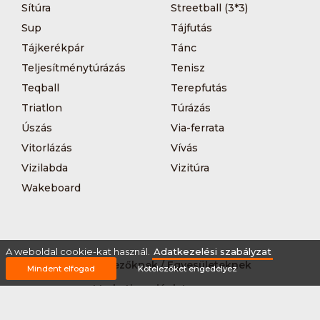
Sítúra
Streetball (3*3)
Sup
Tájfutás
Tájkerékpár
Tánc
Teljesítménytúrázás
Tenisz
Teqball
Terepfutás
Triatlon
Túrázás
Úszás
Via-ferrata
Vitorlázás
Vívás
Vizilabda
Vizitúra
Wakeboard
A weboldal cookie-kat használ.
Adatkezelési szabályzat
Rólunk
Szervezőknek / Egyesületeknek
Mindent elfogad
Kötelezőket engedélyez
Marketing ajánlat
Adatkezelési szabályzat