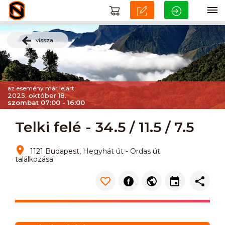
vissza
az esemény már lejárt
2025. október 18.
szombat 07:00 - 16:00
Telki felé - 34.5 / 11.5 / 7.5
1121 Budapest, Hegyhát út - Ordas út
találkozása