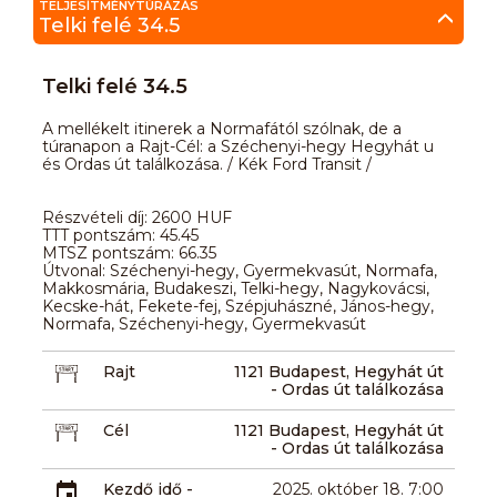
TELJESÍTMÉNYTÚRÁZÁS
Telki felé 34.5
Telki felé 34.5
A mellékelt itinerek a Normafától szólnak, de a
túranapon a Rajt-Cél: a Széchenyi-hegy Hegyhát u
és Ordas út találkozása. / Kék Ford Transit /
Részvételi díj: 2600 HUF
TTT pontszám: 45.45
MTSZ pontszám: 66.35
Útvonal: Széchenyi-hegy, Gyermekvasút, Normafa,
Makkosmária, Budakeszi, Telki-hegy, Nagykovácsi,
Kecske-hát, Fekete-fej, Szépjuhászné, János-hegy,
Normafa, Széchenyi-hegy, Gyermekvasút
Rajt
1121 Budapest, Hegyhát út
- Ordas út találkozása
Cél
1121 Budapest, Hegyhát út
- Ordas út találkozása
Kezdő idő -
2025. október 18. 7:00