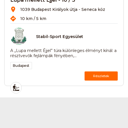
1039 Budapest Királyok útja - Seneca köz
10 km / 5 km
Stabil-Sport Egyesület
A „Lupa mellett Éjjel” túra különleges élményt kínál: a
résztvevők fejlámpák fényében,...
Budapest
Részletek