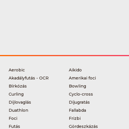
Aerobic
Aikido
Akadályfutás - OCR
Amerikai foci
Bírkózás
Bowling
Curling
Cyclo-cross
Díjlovaglás
Díjugratás
Duathlon
Fallabda
Foci
Frizbi
Futás
Gördeszkázás