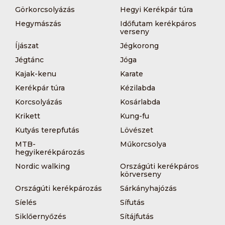
Görkorcsolyázás
Hegyi Kerékpár túra
Hegymászás
Időfutam kerékpáros
verseny
Íjászat
Jégkorong
Jégtánc
Jóga
Kajak-kenu
Karate
Kerékpár túra
Kézilabda
Korcsolyázás
Kosárlabda
Krikett
Kung-fu
Kutyás terepfutás
Lövészet
MTB-
Műkorcsolya
hegyikerékpározás
Nordic walking
Országúti kerékpáros
körverseny
Országúti kerékpározás
Sárkányhajózás
Síelés
Sífutás
Siklőernyőzés
Sítájfutás