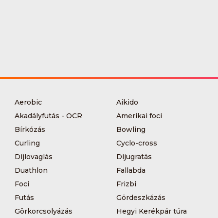
Aerobic
Aikido
Akadályfutás - OCR
Amerikai foci
Bírkózás
Bowling
Curling
Cyclo-cross
Díjlovaglás
Díjugratás
Duathlon
Fallabda
Foci
Frizbi
Futás
Gördeszkázás
Görkorcsolyázás
Hegyi Kerékpár túra