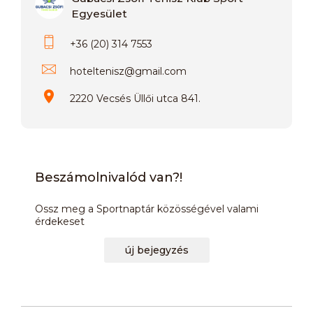
Egyesület
+36 (20) 314 7553
hoteltenisz
@
gmail.com
2220 Vecsés Üllői utca 841.
Beszámolnivalód van?!
Ossz meg a Sportnaptár közösségével valami
érdekeset
új bejegyzés