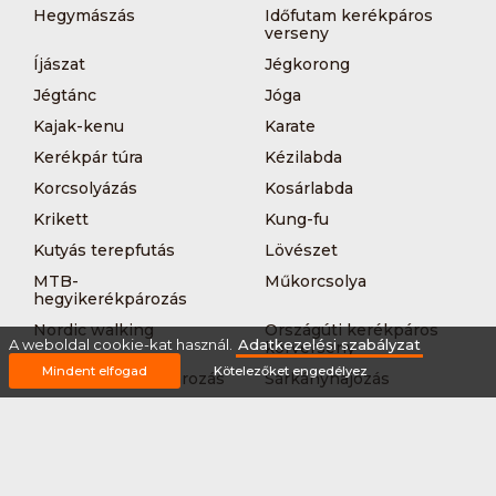
Hegymászás
Időfutam kerékpáros
verseny
Íjászat
Jégkorong
Jégtánc
Jóga
Kajak-kenu
Karate
Kerékpár túra
Kézilabda
Korcsolyázás
Kosárlabda
Krikett
Kung-fu
Kutyás terepfutás
Lövészet
MTB-
Műkorcsolya
hegyikerékpározás
Nordic walking
Országúti kerékpáros
A weboldal cookie-kat használ.
Adatkezelési szabályzat
körverseny
Mindent elfogad
Kötelezőket engedélyez
Országúti kerékpározás
Sárkányhajózás
Síelés
Sífutás
Siklőernyőzés
Sítájfutás
Sítúra
Streetball (3*3)