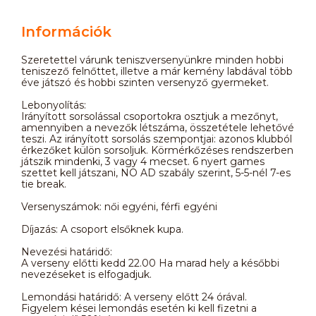
Információk
Szeretettel várunk teniszversenyünkre minden hobbi
teniszező felnőttet, illetve a már kemény labdával több
éve játszó és hobbi szinten versenyző gyermeket.
Lebonyolítás:
Irányított sorsolással csoportokra osztjuk a mezőnyt,
amennyiben a nevezők létszáma, összetétele lehetővé
teszi. Az irányított sorsolás szempontjai: azonos klubból
érkezőket külön sorsoljuk. Körmérkőzéses rendszerben
játszik mindenki, 3 vagy 4 mecset. 6 nyert games
szettet kell játszani, NO AD szabály szerint, 5-5-nél 7-es
tie break.
Versenyszámok: női egyéni, férfi egyéni
Díjazás: A csoport elsőknek kupa.
Nevezési határidő:
A verseny előtti kedd 22.00 Ha marad hely a későbbi
nevezéseket is elfogadjuk.
Lemondási határidő: A verseny előtt 24 órával.
Figyelem kései lemondás esetén ki kell fizetni a