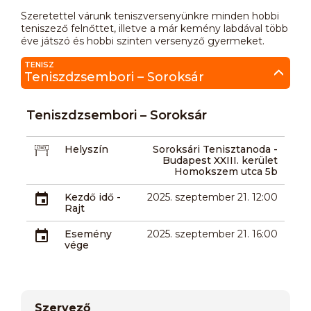
Szeretettel várunk teniszversenyünkre minden hobbi
teniszező felnőttet, illetve a már kemény labdával több
éve játszó és hobbi szinten versenyző gyermeket.
TENISZ
Teniszdzsembori – Soroksár
Teniszdzsembori – Soroksár
Helyszín
Soroksári Tenisztanoda -
Budapest XXIII. kerület
Homokszem utca 5b
Kezdő idő -
2025. szeptember 21. 12:00
Rajt
Esemény
2025. szeptember 21. 16:00
vége
Szervező