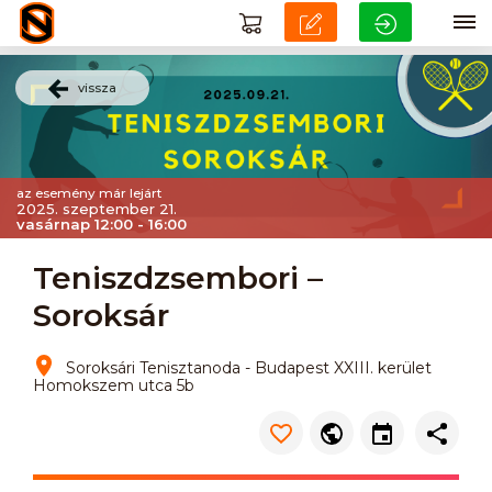
vissza
az esemény már lejárt
2025. szeptember 21.
vasárnap 12:00 - 16:00
Teniszdzsembori –
Soroksár
Soroksári Tenisztanoda - Budapest XXIII. kerület
Homokszem utca 5b