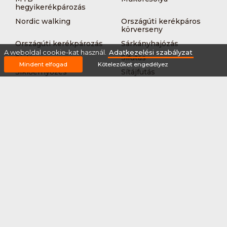
hegyikerékpározás
Nordic walking
Országúti kerékpáros
körverseny
Országúti kerékpározás
Sárkányhajózás
A weboldal cookie-kat használ.
Adatkezelési szabályzat
Síelés
Sífutás
Mindent elfogad
Kötelezőket engedélyez
Siklőernyőzés
Sítájfutás
Sítúra
Streetball (3*3)
Sup
Tájfutás
Tájkerékpár
Tánc
Teljesítménytúrázás
Tenisz
Teqball
Terepfutás
Triatlon
Túrázás
Úszás
Via-ferrata
Vitorlázás
Vívás
Vizilabda
Vizitúra
Wakeboard