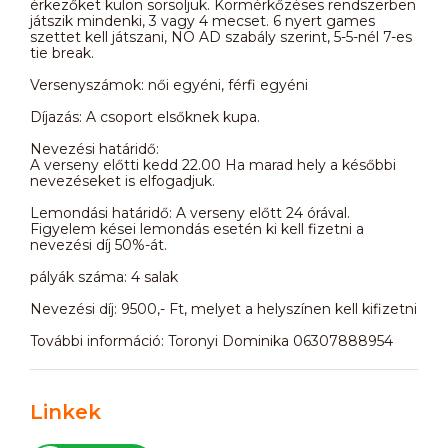
érkezőket külön sorsoljuk. Körmérkőzéses rendszerben
játszik mindenki, 3 vagy 4 mecset. 6 nyert games
szettet kell játszani, NO AD szabály szerint, 5-5-nél 7-es
tie break.
Versenyszámok: női egyéni, férfi egyéni
Díjazás: A csoport elsőknek kupa.
Nevezési határidő:
A verseny előtti kedd 22.00 Ha marad hely a későbbi
nevezéseket is elfogadjuk.
Lemondási határidő: A verseny előtt 24 órával.
Figyelem kései lemondás esetén ki kell fizetni a
nevezési díj 50%-át.
pályák száma: 4 salak
Nevezési díj: 9500,- Ft, melyet a helyszínen kell kifizetni
További információ: Toronyi Dominika 06307888954
Linkek