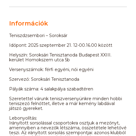
Információk
Teniszdzsembori – Soroksár
Időpont: 2025 szeptember 21. 12-00.16.00 között
Helyszín: Soroksári Tenisztanoda Budapest XXIII.
kerület Homokszem utca 5b
Versenyszámok: férfi egyéni, női egyéni
Szervező: Soroksári Tenisztanoda
Pályák száma: 4 salakpálya szabadtéren
Szeretettel várunk teniszversenyünkre minden hobbi
teniszező felnőttet, illetve a már kemény labdával
játszó gyereket.
Lebonyolítás:
Irányított sorsolással csoportokra osztjuk a mezőnyt,
amennyiben a nevezők létszáma, összetétele lehetővé
teszi. Az irányított sorsolás szempontjai: azonos klubból