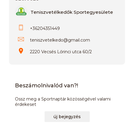
Teniszvetélkedők Sportegyesülete
+36204351449
teniszvetelkedo
@
gmail.com
2220 Vecsés Lőrinci utca 60/2
Beszámolnivalód van?!
Ossz meg a Sportnaptár közösségével valami
érdekeset
új bejegyzés