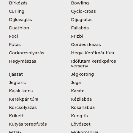
Bírkózás
Bowling
Curling
Cyclo-cross
Díjlovaglás
Díjugratás
Duathlon
Fallabda
Foci
Frizbi
Futás
Gördeszkázás
Görkorcsolyázás
Hegyi Kerékpár túra
Hegymászás
Időfutam kerékpáros
verseny
Íjászat
Jégkorong
Jégtánc
Jóga
Kajak-kenu
Karate
Kerékpár túra
Kézilabda
Korcsolyázás
Kosárlabda
Krikett
Kung-fu
Kutyás terepfutás
Lövészet
MTB-
Műkorcsolya