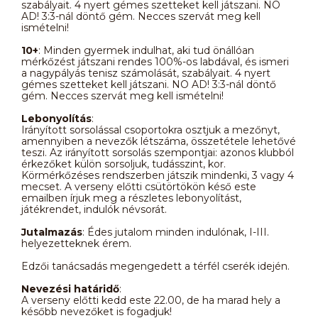
szabályait. 4 nyert gémes szetteket kell játszani. NO
AD! 3:3-nál döntő gém. Necces szervát meg kell
ismételni!
10+
: Minden gyermek indulhat, aki tud önállóan
mérkőzést játszani rendes 100%-os labdával, és ismeri
a nagypályás tenisz számolását, szabályait. 4 nyert
gémes szetteket kell játszani. NO AD! 3:3-nál döntő
gém. Necces szervát meg kell ismételni!
Lebonyolítás
:
Irányított sorsolással csoportokra osztjuk a mezőnyt,
amennyiben a nevezők létszáma, összetétele lehetővé
teszi. Az irányított sorsolás szempontjai: azonos klubból
érkezőket külön sorsoljuk, tudásszint, kor.
Körmérkőzéses rendszerben játszik mindenki, 3 vagy 4
mecset. A verseny előtti csütörtökön késő este
emailben írjuk meg a részletes lebonyolítást,
játékrendet, indulók névsorát.
Jutalmazás
: Édes jutalom minden indulónak, I-III.
helyezetteknek érem.
Edzői tanácsadás megengedett a térfél cserék idején.
Nevezési határidő
:
A verseny előtti kedd este 22.00, de ha marad hely a
később nevezőket is fogadjuk!