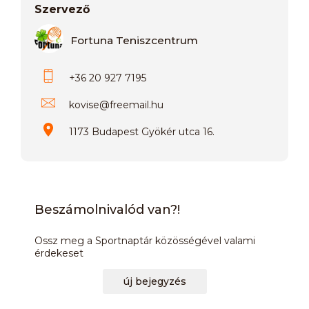
Szervező
Fortuna Teniszcentrum
+36 20 927 7195
kovise
@
freemail.hu
1173 Budapest Gyökér utca 16.
Beszámolnivalód van?!
Ossz meg a Sportnaptár közösségével valami
érdekeset
új bejegyzés