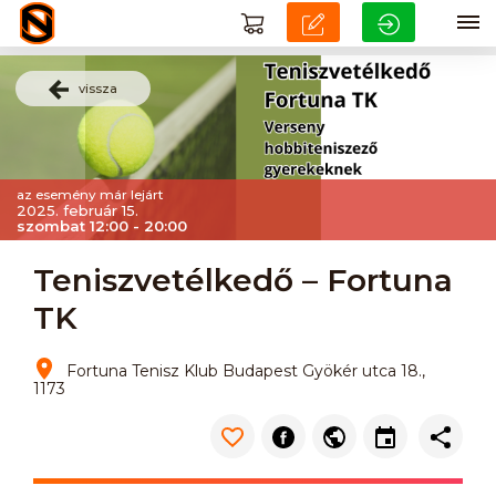
vissza
az esemény már lejárt
2025. február 15.
szombat 12:00 - 20:00
Teniszvetélkedő – Fortuna
TK
Fortuna Tenisz Klub Budapest Gyökér utca 18.,
1173