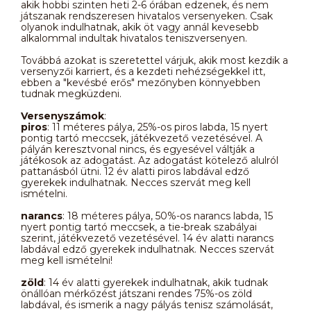
akik hobbi szinten heti 2-6 órában edzenek, és nem
játszanak rendszeresen hivatalos versenyeken. Csak
olyanok indulhatnak, akik öt vagy annál kevesebb
alkalommal indultak hivatalos teniszversenyen.
Továbbá azokat is szeretettel várjuk, akik most kezdik a
versenyzői karriert, és a kezdeti nehézségekkel itt,
ebben a "kevésbé erős" mezőnyben könnyebben
tudnak megküzdeni.
Versenyszámok
:
piros
: 11 méteres pálya, 25%-os piros labda, 15 nyert
pontig tartó meccsek, játékvezető vezetésével. A
pályán keresztvonal nincs, és egyesével váltják a
játékosok az adogatást. Az adogatást kötelező alulról
pattanásból ütni. 12 év alatti piros labdával edző
gyerekek indulhatnak. Necces szervát meg kell
ismételni.
narancs
: 18 méteres pálya, 50%-os narancs labda, 15
nyert pontig tartó meccsek, a tie-break szabályai
szerint, játékvezető vezetésével. 14 év alatti narancs
labdával edző gyerekek indulhatnak. Necces szervát
meg kell ismételni!
zöld
: 14 év alatti gyerekek indulhatnak, akik tudnak
önállóan mérkőzést játszani rendes 75%-os zöld
labdával, és ismerik a nagy pályás tenisz számolását,