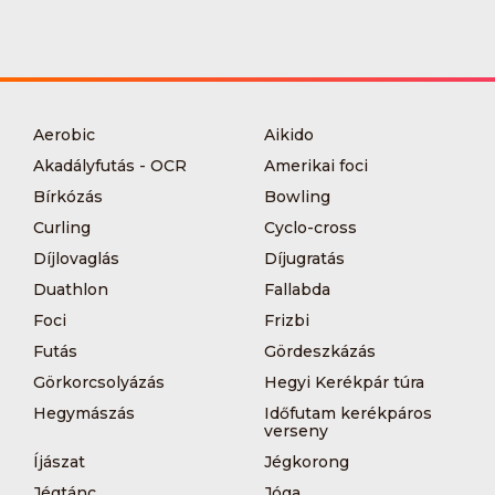
Aerobic
Aikido
Akadályfutás - OCR
Amerikai foci
Bírkózás
Bowling
Curling
Cyclo-cross
Díjlovaglás
Díjugratás
Duathlon
Fallabda
Foci
Frizbi
Futás
Gördeszkázás
Görkorcsolyázás
Hegyi Kerékpár túra
Hegymászás
Időfutam kerékpáros
verseny
Íjászat
Jégkorong
Jégtánc
Jóga