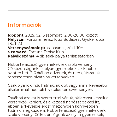
Információk
Időpont
: 2025. 02.15 szombat 12.00-20.00 között
Helyszín
: Fortuna Tenisz Klub Budapest Gyökér utca
18., 1173
Versenyszámok
: piros, narancs, zöld, 10+
Szervező
: Fortuna Tenisz Klub
Pályák száma
: 4 db salak pálya tenisz sátorban
Hobbi teniszező gyermekeknek szóló verseny.
Célközönségünk az olyan gyermekek, akik hobbi
szinten heti 2-6 órában edzenek, és nem játszanak
rendszeresen hivatalos versenyeken.
Csak olyanok indulhatnak, akik öt vagy annál kevesebb
alkalommal indultak hivatalos teniszversenyen.
Továbbá azokat is szeretettel várjuk, akik most kezdik a
versenyzői karriert, és a kezdeti nehézségekkel itt,
ebben a "kevésbé erős" mezőnyben könnyebben
tudnak megküzdeni. Hobbi teniszező gyermekeknek
szóló verseny. Célközönségünk az olyan gyermekek,