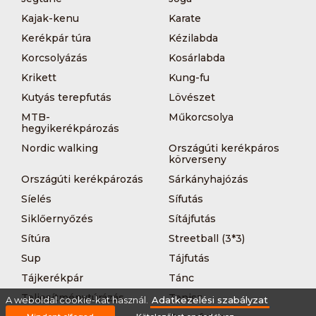
Kajak-kenu
Karate
Kerékpár túra
Kézilabda
Korcsolyázás
Kosárlabda
Krikett
Kung-fu
Kutyás terepfutás
Lövészet
MTB-
Műkorcsolya
hegyikerékpározás
Nordic walking
Országúti kerékpáros
körverseny
Országúti kerékpározás
Sárkányhajózás
Síelés
Sífutás
Siklőernyőzés
Sítájfutás
Sítúra
Streetball (3*3)
Sup
Tájfutás
Tájkerékpár
Tánc
Teljesítménytúrázás
Tenisz
A weboldal cookie-kat használ.
Adatkezelési szabályzat