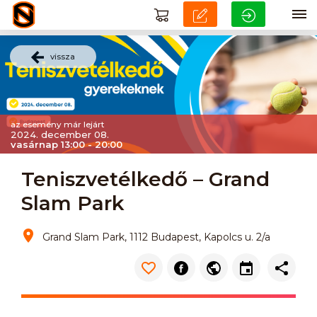
vissza
az esemény már lejárt
2024. december 08.
vasárnap 13:00 - 20:00
Teniszvetélkedő – Grand
Slam Park
Grand Slam Park, 1112 Budapest, Kapolcs u. 2/a