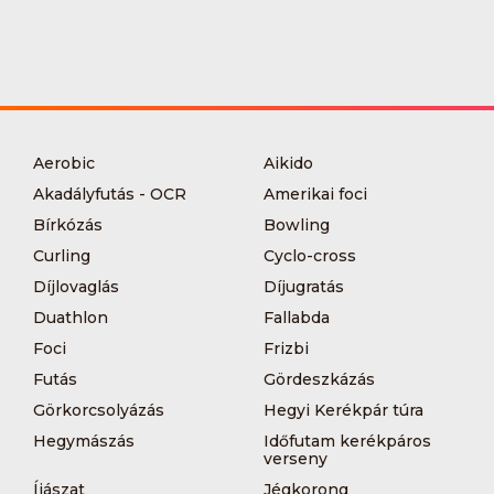
Aerobic
Aikido
Akadályfutás - OCR
Amerikai foci
Bírkózás
Bowling
Curling
Cyclo-cross
Díjlovaglás
Díjugratás
Duathlon
Fallabda
Foci
Frizbi
Futás
Gördeszkázás
Görkorcsolyázás
Hegyi Kerékpár túra
Hegymászás
Időfutam kerékpáros
verseny
Íjászat
Jégkorong