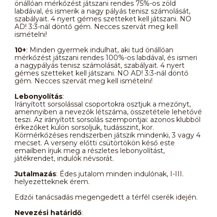
önállóan mérkőzést játszani rendes 75%-os zöld
labdával, és ismerik a nagy pályás tenisz számolását,
szabályait. 4 nyert gémes szetteket kell játszani. NO
AD! 3:3-nál döntő gém. Necces szervát meg kell
ismételni!
10+
: Minden gyermek indulhat, aki tud önállóan
mérkőzést játszani rendes 100%-os labdával, és ismeri
a nagypályás tenisz számolását, szabályait. 4 nyert
gémes szetteket kell játszani. NO AD! 3:3-nál döntő
gém. Necces szervát meg kell ismételni!
Lebonyolítás
:
Irányított sorsolással csoportokra osztjuk a mezőnyt,
amennyiben a nevezők létszáma, összetétele lehetővé
teszi. Az irányított sorsolás szempontjai: azonos klubból
érkezőket külön sorsoljuk, tudásszint, kor.
Körmérkőzéses rendszerben játszik mindenki, 3 vagy 4
mecset. A verseny előtti csütörtökön késő este
emailben írjuk meg a részletes lebonyolítást,
játékrendet, indulók névsorát.
Jutalmazás
: Édes jutalom minden indulónak, I-III.
helyezetteknek érem.
Edzői tanácsadás megengedett a térfél cserék idején.
Nevezési határidő
: