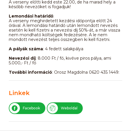
A verseny előtti kedd este 22.00, de ha marad hely a
később nevezőket is fogadjuk!
Lemondási határidő
:
A verseny meghirdetett kezdési időpontja előtt 24
órával. A lemondási határidő után lemondott nevezés
esetén ki kell fizetni a nevezési díj 50%-át, a már vissza
nem mondható költségek fedezésére. A le nem
mondott nevezést teljes összegben ki kell fizetni.
A pályák száma
: 4 fedett salakpálya
Nevezési díj
: 8.000 Ft / fő, kivéve piros pálya, ami
5.000,- Ft / fő
További információ
: Orosz Magdolna 0620 435 1449:
Linkek
Facebook
Weboldal