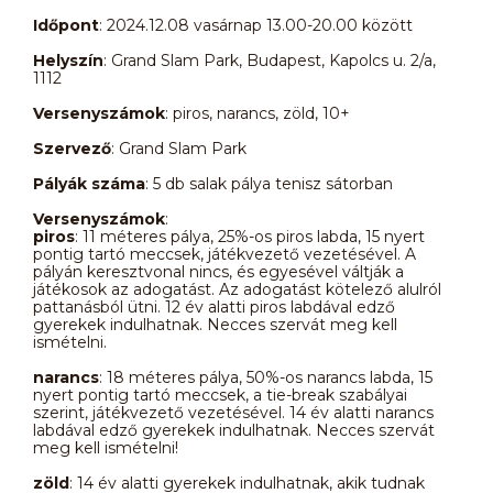
Időpont
: 2024.12.08 vasárnap 13.00-20.00 között
Helyszín
: Grand Slam Park, Budapest, Kapolcs u. 2/a,
1112
Versenyszámok
: piros, narancs, zöld, 10+
Szervező
: Grand Slam Park
Pályák száma
: 5 db salak pálya tenisz sátorban
Versenyszámok
:
piros
: 11 méteres pálya, 25%-os piros labda, 15 nyert
pontig tartó meccsek, játékvezető vezetésével. A
pályán keresztvonal nincs, és egyesével váltják a
játékosok az adogatást. Az adogatást kötelező alulról
pattanásból ütni. 12 év alatti piros labdával edző
gyerekek indulhatnak. Necces szervát meg kell
ismételni.
narancs
: 18 méteres pálya, 50%-os narancs labda, 15
nyert pontig tartó meccsek, a tie-break szabályai
szerint, játékvezető vezetésével. 14 év alatti narancs
labdával edző gyerekek indulhatnak. Necces szervát
meg kell ismételni!
zöld
: 14 év alatti gyerekek indulhatnak, akik tudnak