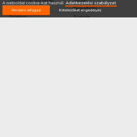
A weboldal cookie-kat használ.
Adatkezelési szabályzat
Teqball
Terepfutás
Mindent elfogad
Kötelezőket engedélyez
Triatlon
Túrázás
Úszás
Via-ferrata
Vitorlázás
Vívás
Vizilabda
Vizitúra
Wakeboard
Rólunk
Szervezőknek / Egyesületeknek
Marketing ajánlat
Adatkezelési szabályzat
Általános Szerződési Feltételek
Impresszum
Bővítmények
Partnereink