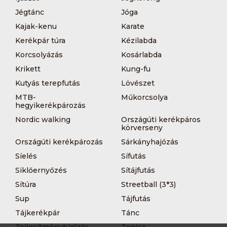
Jégtánc
Jóga
Kajak-kenu
Karate
Kerékpár túra
Kézilabda
Korcsolyázás
Kosárlabda
Krikett
Kung-fu
Kutyás terepfutás
Lövészet
MTB-
Műkorcsolya
hegyikerékpározás
Nordic walking
Országúti kerékpáros
körverseny
Országúti kerékpározás
Sárkányhajózás
Síelés
Sífutás
Siklőernyőzés
Sítájfutás
Sítúra
Streetball (3*3)
Sup
Tájfutás
Tájkerékpár
Tánc
Teljesítménytúrázás
Tenisz