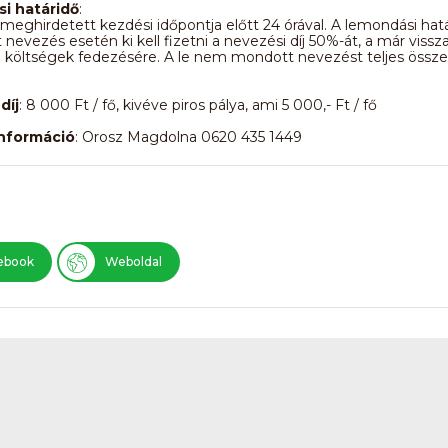
i határidő
:
meghirdetett kezdési időpontja előtt 24 órával. A lemondási hat
nevezés esetén ki kell fizetni a nevezési díj 50%-át, a már viss
költségek fedezésére. A le nem mondott nevezést teljes össze
.
díj
: 8 000 Ft / fő, kivéve piros pálya, ami 5 000,- Ft / fő
információ
: Orosz Magdolna 0620 435 1449
ebook
Weboldal