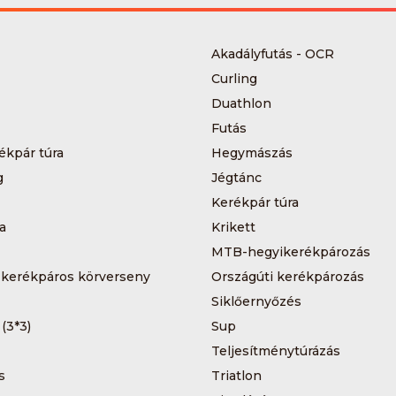
Akadályfutás - OCR
Curling
Duathlon
Futás
ékpár túra
Hegymászás
g
Jégtánc
Kerékpár túra
a
Krikett
MTB-hegyikerékpározás
 kerékpáros körverseny
Országúti kerékpározás
Siklőernyőzés
 (3*3)
Sup
Teljesítménytúrázás
s
Triatlon