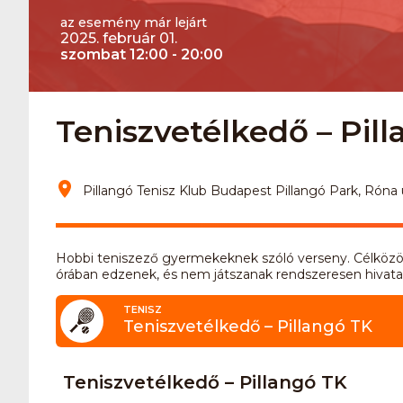
az esemény már lejárt
2025. február 01.
szombat 12:00 - 20:00
Teniszvetélkedő – Pil
Pillangó Tenisz Klub Budapest Pillangó Park, Róna u
Hobbi teniszező gyermekeknek szóló verseny. Célközön
órában edzenek, és nem játszanak rendszeresen hivata
TENISZ
Teniszvetélkedő – Pillangó TK
Teniszvetélkedő – Pillangó TK