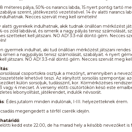
 18 méteres pálya, 50%-os narancs labda, 15 nyert pontig tartó me
szabályai szerint, játékvezető vezetésével. 14 év alatti narancs la
ndulhatnak. Necces szervát meg kell ismételni!
év alatti gyerekek indulhatnak, akik tudnak önállóan mérkőzést ját
-os zöld labdával, és ismerik a nagy pályás tenisz számolását, sza
s szetteket kell játszani. NO AD! 3:3-nál döntő gém. Necces s
lni!
en gyermek indulhat, aki tud önállóan mérkőzést játszani rende
és ismeri a nagypályás tenisz számolását, szabályait. 4 nyert gém
kell játszani. NO AD! 3:3-nál döntő gém. Necces szervát meg kell
ítás
:
 sorsolással csoportokra osztjuk a mezőnyt, amennyiben a nevez
összetétele lehetővé teszi. Az irányított sorsolás szempontjai: a
kezőket külön sorsoljuk, tudásszint, kor. Körmérkőzéses rendszer
3 vagy 4 mecset. A verseny előtti csütörtökön késő este emailbe
letes lebonyolítást, játékrendet, indulók névsorát.
ás
: Édes jutalom minden indulónak, I-III. helyezetteknek érem.
csadás megengedett a térfél cserék idején.
határidő
:
előtti kedd este 22.00, de ha marad hely a később nevezőket is 