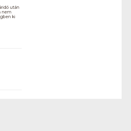
áridő után
za nem
gben ki