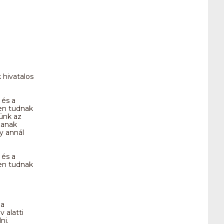
 hivatalos
 és a
en tudnak
ünk az
zanak
y annál
 és a
en tudnak
 a
 alatti
ni.