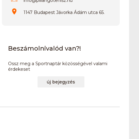
info
@
pillangotenisz.hu
1147 Budapest Jávorka Ádám utca 65.
Beszámolnivalód van?!
Ossz meg a Sportnaptár közösségével valami
érdekeset
új bejegyzés