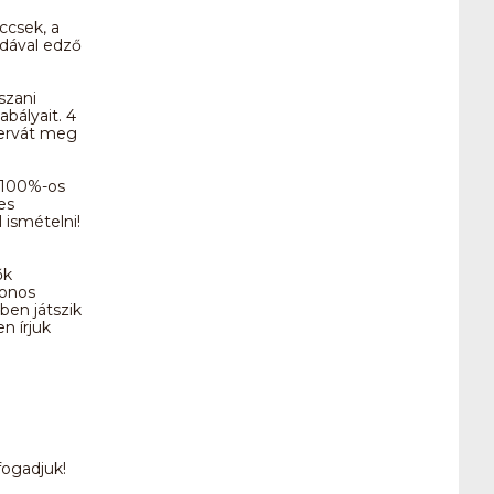
ccsek, a
bdával edző
szani
bályait. 4
zervát meg
s 100%-os
es
 ismételni!
ők
zonos
ben játszik
n írjuk
fogadjuk!