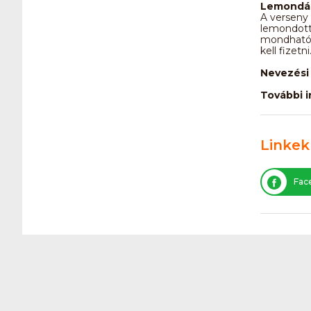
Lemondás
A verseny 
lemondott 
mondható 
kell fizetni
Nevezési 
További 
Linkek
Fac