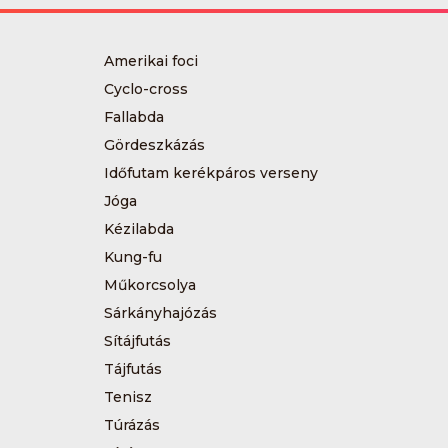
Amerikai foci
Cyclo-cross
Fallabda
Gördeszkázás
Időfutam kerékpáros verseny
Jóga
Kézilabda
Kung-fu
Műkorcsolya
Sárkányhajózás
Sítájfutás
Tájfutás
Tenisz
Túrázás