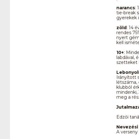
narancs
:
tie-break 
gyerekek i
zöld
: 14 
rendes 75%
nyert géme
kell isméte
10+
: Mind
labdával, 
szetteket 
Lebonyol
Irányított
létszáma, 
klubból ér
mindenki, 
meg a rész
Jutalmaz
Edzői taná
Nevezési 
A verseny 