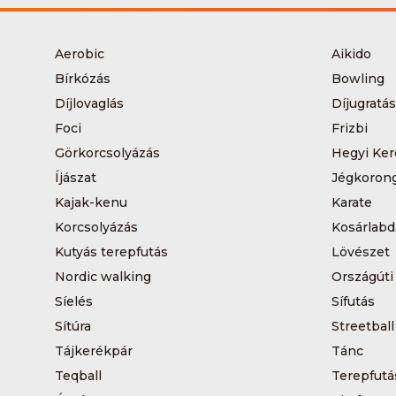
Aerobic
Aikido
Bírkózás
Bowling
Díjlovaglás
Díjugratás
Foci
Frizbi
Görkorcsolyázás
Hegyi Ker
Íjászat
Jégkoron
Kajak-kenu
Karate
Korcsolyázás
Kosárlabd
Kutyás terepfutás
Lövészet
Nordic walking
Országúti
Síelés
Sífutás
Sítúra
Streetball
Tájkerékpár
Tánc
Teqball
Terepfutá