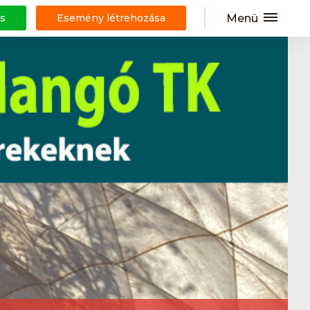
Menü
s
Esemény létrehozása