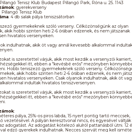
 Pillangó Tenisz Klub Budapest Pillangó Park, Róna u. 25. 1143
számok
: gyerekverseny
: Pillangó Tenisz Klub
záma
: 4 db salak pálya teniszsátorban
iszező gyermekeknek szóló verseny. Célközönségünk az olyan
 akik hobbi szinten heti 2-6 órában edzenek, és nem játszanak
en hivatalos versenyeken.
ok indulhatnak, akik öt vagy annál kevesebb alkalommal indultak
senyen.
okat is szeretettel várjuk, akik most kezdik a versenyzői karriert,
ehézségekkel itt, ebben a "kevésbé erős" mezőnyben könnyebb
i. Hobbi teniszező gyermekeknek szóló verseny. Célközönség
mekek, akik hobbi szinten heti 2-6 órában edzenek, és nem játs
en hivatalos versenyeken. Csak olyanok indulhatnak, akik öt vag
lkalommal indultak hivatalos teniszversenyen.
okat is szeretettel várjuk, akik most kezdik a versenyzői karriert,
ehézségekkel itt, ebben a "kevésbé erős" mezőnyben könnyebb
ni.
számok
:
méteres pálya, 25%-os piros labda, 15 nyert pontig tartó meccsek,
ő vezetésével. A pályán keresztvonal nincs, és egyesével váltják
az adogatást. Az adogatást kötelező alulról pattanásból ütni. 12 év
ával edző gyerekek indulhatnak. Necces szervát meg kell ismétel