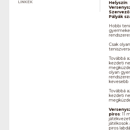
LINKEK
Helyszín
:
Verseny
Szervező
Pályák s
Hobbi ten
gyermekek,
rendszeres
Csak olyan
teniszver
Továbbá az
kezdeti n
megküzden
olyan gyer
rendszeres
kevesebb a
Továbbá az
kezdeti n
megküzde
Verseny
piros
: 11 
játékvezet
játékosok 
piros labd