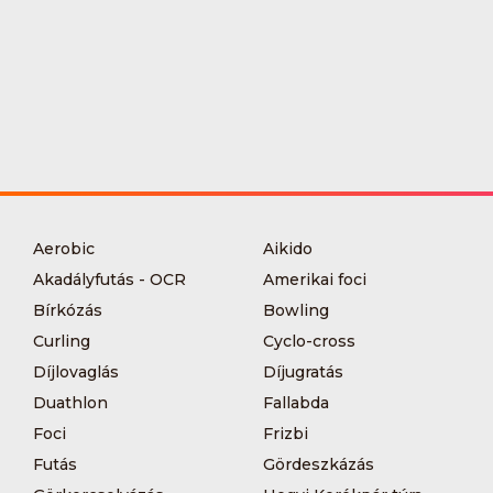
Aerobic
Aikido
Akadályfutás - OCR
Amerikai foci
Bírkózás
Bowling
Curling
Cyclo-cross
Díjlovaglás
Díjugratás
Duathlon
Fallabda
Foci
Frizbi
Futás
Gördeszkázás