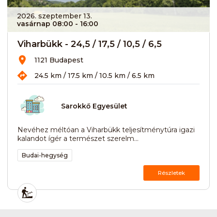
2026. szeptember 13.
vasárnap 08:00
- 16:00
Viharbükk - 24,5 / 17,5 / 10,5 / 6,5
1121 Budapest
24.5 km / 17.5 km / 10.5 km / 6.5 km
Sarokkő Egyesület
Nevéhez méltóan a Viharbükk teljesítménytúra igazi
kalandot ígér a természet szerelm...
Budai-hegység
Részletek