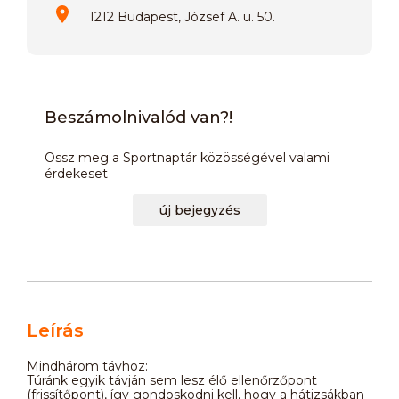
1212 Budapest, József A. u. 50.
Beszámolnivalód van?!
Ossz meg a Sportnaptár közösségével valami
érdekeset
új bejegyzés
Leírás
Mindhárom távhoz:
Túránk egyik távján sem lesz élő ellenőrzőpont
(frissítőpont), így gondoskodni kell, hogy a hátizsákban