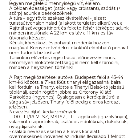
legyen megfelelő mennyiségű víz, élelem.
A célban édességet (csoki vagy croissant), szódát (+
szörp) adunk a beérkezőknek.
A túra – egy rövid szakasz kivételével - jelzett
turistaútvonalon halad (a lakott területet elkerülve), a
Rajtnál szöveges itinert és fekete-fehér térképet adunk
minden indulónak. A 22 km-es táv a 11 km-es táv
útvonala kétszer.
Kérjük, íróeszközt és poharat mindenki hozzon
magával! Környezetvédelmi okokból eldobható poharat
nem tudunk biztosítani!
Túráinkon előzetes regisztráció, előnevezés nincs,
semmilyen előkötelezettséggel nem kell számolni,
minden a helyszínen történik!
A Rajt megközelítése: autóval Budapest felől a 43-44
km-kő között, a 71-es főút tihanyi elágazásánál balra
kell fordulni (a Tihany, előtte a Tihanyi Belső-tó jelzésű
táblánál), aztán rögtön jobbra az Őrtorony Kilátó
Parkolóba (ingyenes). Gyalogosan a kerékpárútról a
sárga sáv jelzésen, Tihany felől pedig a piros kereszt
jelzésen.
Nevezési díjból kedvezmények:
- 100.- Ft/fő MTSZ, MSTSZ, TTT tagoknak (igazolványra),
valamint csoportoknak, családos indulóknak, diákoknak,
nyugdíjasoknak,
- családi nevezés esetén a 6 éves kor alatti
gyermekeknek ingyenes az indulás (legalább 1 felnőtt