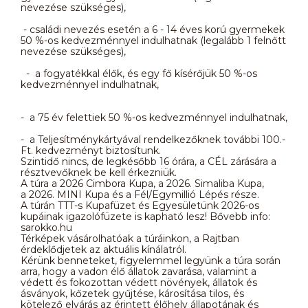
nevezése szükséges),
- családi nevezés esetén a 6 - 14 éves korú gyermekek
50 %-os kedvezménnyel indulhatnak (legalább 1 felnőtt
nevezése szükséges),
- a fogyatékkal élők, és egy fő kísérőjük 50 %-os
kedvezménnyel indulhatnak,
- a 75 év felettiek 50 %-os kedvezménnyel indulhatnak,
- a Teljesítménykártyával rendelkezőknek további 100.-
Ft. kedvezményt biztosítunk.
Szintidő nincs, de legkésőbb 16 órára, a CÉL zárására a
résztvevőknek be kell érkezniük.
A túra a 2026 Cimbora Kupa, a 2026. Simaliba Kupa,
a 2026. MINI Kupa és a Fél/Egymillió Lépés része.
A túrán TTT-s Kupafüzet és Egyesületünk 2026-os
kupáinak igazolófüzete is kapható lesz! Bővebb info:
sarokko.hu
Térképek vásárolhatóak a túráinkon, a Rajtban
érdeklődjetek az aktuális kínálatról.
Kérünk benneteket, figyelemmel legyünk a túra során
arra, hogy a vadon élő állatok zavarása, valamint a
védett és fokozottan védett növények, állatok és
ásványok, kőzetek gyűjtése, károsítása tilos, és
kötelező elvárás az érintett élőhely állapotának és