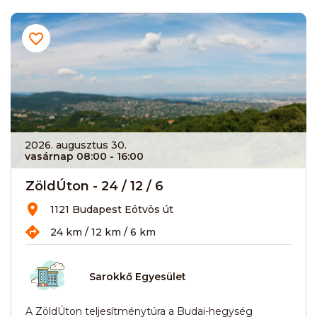
2026. augusztus 30.
vasárnap 08:00
- 16:00
ZöldÚton - 24 / 12 / 6
1121 Budapest Eötvös út
24 km / 12 km / 6 km
Sarokkő Egyesület
A ZöldÚton teljesítménytúra a Budai-hegység