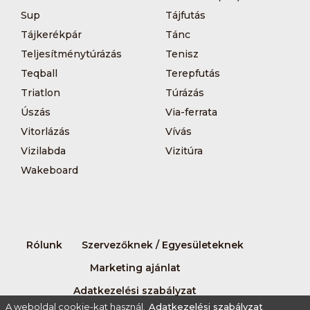
Sup
Tájfutás
Tájkerékpár
Tánc
Teljesítménytúrázás
Tenisz
Teqball
Terepfutás
Triatlon
Túrázás
Úszás
Via-ferrata
Vitorlázás
Vívás
Vizilabda
Vizitúra
Wakeboard
Rólunk
Szervezőknek / Egyesületeknek
Marketing ajánlat
Adatkezelési szabályzat
A weboldal cookie-kat használ.
Adatkezelési szabályzat