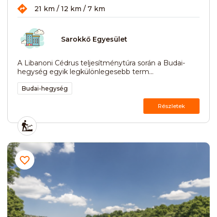
21 km / 12 km / 7 km
Sarokkő Egyesület
A Libanoni Cédrus teljesítménytúra során a Budai-
hegység egyik legkülönlegesebb term...
Budai-hegység
Részletek