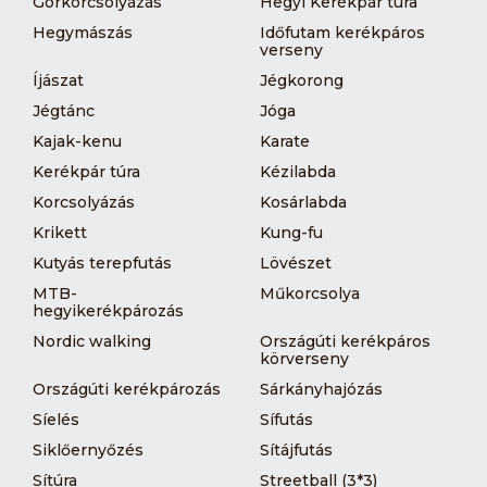
Görkorcsolyázás
Hegyi Kerékpár túra
Hegymászás
Időfutam kerékpáros
verseny
Íjászat
Jégkorong
Jégtánc
Jóga
Kajak-kenu
Karate
Kerékpár túra
Kézilabda
Korcsolyázás
Kosárlabda
Krikett
Kung-fu
Kutyás terepfutás
Lövészet
MTB-
Műkorcsolya
hegyikerékpározás
Nordic walking
Országúti kerékpáros
körverseny
Országúti kerékpározás
Sárkányhajózás
Síelés
Sífutás
Siklőernyőzés
Sítájfutás
Sítúra
Streetball (3*3)