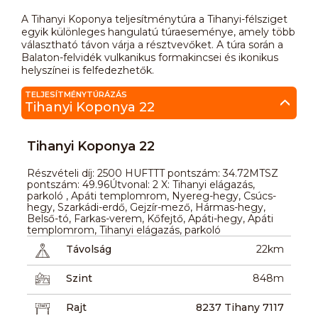
A Tihanyi Koponya teljesítménytúra a Tihanyi-félsziget
egyik különleges hangulatú túraeseménye, amely több
választható távon várja a résztvevőket. A túra során a
Balaton-felvidék vulkanikus formakincsei és ikonikus
helyszínei is felfedezhetők.
TELJESÍTMÉNYTÚRÁZÁS
Tihanyi Koponya 22
Tihanyi Koponya 22
Részvételi díj: 2500 HUFTTT pontszám: 34.72MTSZ
pontszám: 49.96Útvonal: 2 X: Tihanyi elágazás,
parkoló , Apáti templomrom, Nyereg-hegy, Csúcs-
hegy, Szarkádi-erdő, Gejzír-mező, Hármas-hegy,
Belső-tó, Farkas-verem, Kőfejtő, Apáti-hegy, Apáti
templomrom, Tihanyi elágazás, parkoló
Távolság
22km
Szint
848m
Rajt
8237 Tihany 7117