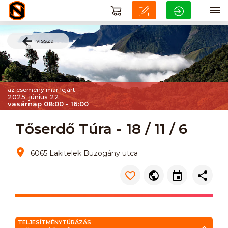
vissza
az esemény már lejárt
2025. június 22.
vasárnap 08:00 - 16:00
Tőserdő Túra - 18 / 11 / 6
6065 Lakitelek Buzogány utca
TELJESÍTMÉNYTÚRÁZÁS