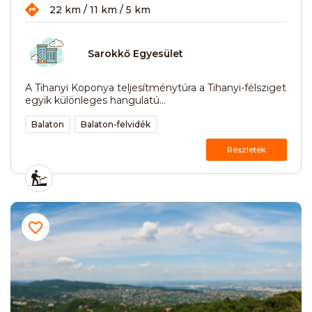
22 km / 11 km / 5 km
Sarokkő Egyesület
A Tihanyi Koponya teljesítménytúra a Tihanyi-félsziget
egyik különleges hangulatú...
Balaton
Balaton-felvidék
Részletek