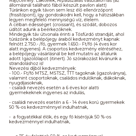
Rajt/célhely: Lakitelek, Árpádszállás vasútállomás (az
állomásnál található fából készült pavilon alatt)
Túránkon egyik távon sem lesz élő ellenőrzőpont
(frissítőpont), így gondoskodni kell, hogy a hátizsákban
legyen megfelelő mennyiségű víz, élelem.
A célban édességet (croissant), és szódát, dobozos
üdítőt adunk a beérkezőknek.
Mindegyik táv útvonala érinti a Tősfürdő strandját, ahol
túrázóink a belépőjegy áraiból kedvezményt kapnak:
felnőtt 2.750.- /fő, gyermek 1.650.- Ft/fő (4 éves kor
alatt ingyenes). A csoportos kedvezmény eléréséhez,
a belépőjegy vásárlásnál be kell mutatni az általunk
adott Igazolólapot (itinert). Jó szórakozást kívánunk a
strandoláshoz is!
Nevezési díjból kedvezmények:
- 100.- Ft/fő MTSZ, MSTSZ, TTT tagoknak (igazolványra),
valamint csoportoknak, családos indulóknak, diákoknak,
nyugdíjasoknak,
- családi nevezés esetén a 6 éves kor alatti
gyermekeknek ingyenes az indulás,
- családi nevezés esetén a 6 - 14 éves korú gyermekek
50 %-os kedvezménnyel indulhatnak,
- a fogyatékkal élők, és egy fő kísérőjük 50 %-os
kedvezménnyel indulhatnak,