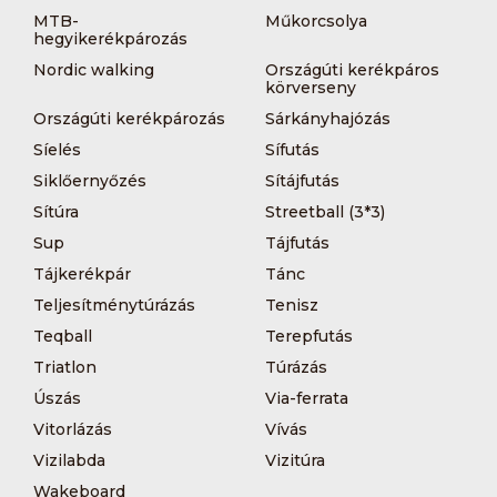
MTB-
Műkorcsolya
hegyikerékpározás
Nordic walking
Országúti kerékpáros
körverseny
Országúti kerékpározás
Sárkányhajózás
Síelés
Sífutás
Siklőernyőzés
Sítájfutás
Sítúra
Streetball (3*3)
Sup
Tájfutás
Tájkerékpár
Tánc
Teljesítménytúrázás
Tenisz
Teqball
Terepfutás
Triatlon
Túrázás
Úszás
Via-ferrata
Vitorlázás
Vívás
Vizilabda
Vizitúra
Wakeboard