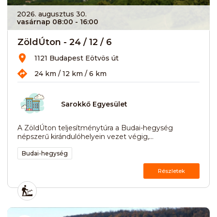
2026. augusztus 30.
vasárnap 08:00
- 16:00
ZöldÚton - 24 / 12 / 6
1121 Budapest Eötvös út
24 km / 12 km / 6 km
Sarokkő Egyesület
A ZöldÚton teljesítménytúra a Budai-hegység
népszerű kirándulóhelyein vezet végig,...
Budai-hegység
Részletek