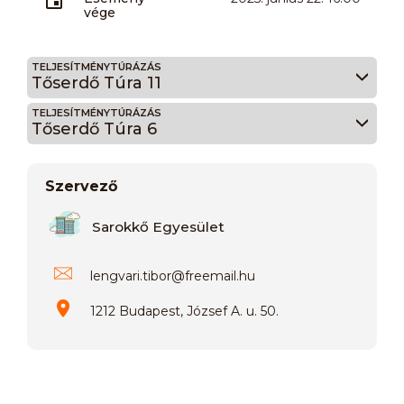
vége
TELJESÍTMÉNYTÚRÁZÁS
Tőserdő Túra 11
TELJESÍTMÉNYTÚRÁZÁS
Tőserdő Túra 6
Szervező
Sarokkő Egyesület
lengvari.tibor
@
freemail.hu
1212 Budapest, József A. u. 50.