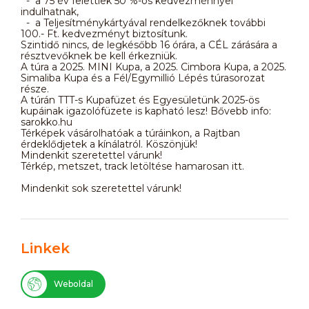
- a 75 év felettiek 50 %-os kedvezménnyel
indulhatnak,
- a Teljesítménykártyával rendelkezőknek további
100.- Ft. kedvezményt biztosítunk.
Szintidő nincs, de legkésőbb 16 órára, a CÉL zárására a
résztvevőknek be kell érkezniük.
A túra a 2025. MINI Kupa, a 2025. Cimbora Kupa, a 2025.
Simaliba Kupa és a Fél/Egymillió Lépés túrasorozat
része.
A túrán TTT-s Kupafüzet és Egyesületünk 2025-ös
kupáinak igazolófüzete is kapható lesz! Bővebb info:
sarokko.hu
Térképek vásárolhatóak a túráinkon, a Rajtban
érdeklődjetek a kínálatról. Köszönjük!
Mindenkit szeretettel várunk!
Térkép, metszet, track letöltése hamarosan itt.
Mindenkit sok szeretettel várunk!
Linkek
Weboldal