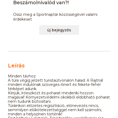
Beszámolnivalód van?!
Ossz meg a Sportnaptár közösségével valami
érdekeset
új bejegyzés
Leírás
Minden távhoz:
A túra végig jelzett turistaútvonalon halad. A Rajtnál
minden indulónak szöveges itinert és fekete-fehér
térképet adunk.
Kérjük, íróeszközt és poharat mindenki hozzon
magával! Környezetvédelmi okokból eldobható poharat
nem tudunk biztosítani.
Túráinkon előzetes regisztráció, előnevezés nincs,
semmilyen előkötelezettséggel nem kell számolni,
minden a helyszínen történik!