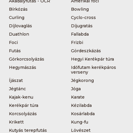
Akadályfutás - OCR
Amerikai foci
Bírkózás
Bowling
Curling
Cyclo-cross
Díjlovaglás
Díjugratás
Duathlon
Fallabda
Foci
Frizbi
Futás
Gördeszkázás
Görkorcsolyázás
Hegyi Kerékpár túra
Hegymászás
Időfutam kerékpáros
verseny
Íjászat
Jégkorong
Jégtánc
Jóga
Kajak-kenu
Karate
Kerékpár túra
Kézilabda
Korcsolyázás
Kosárlabda
Krikett
Kung-fu
Kutyás terepfutás
Lövészet