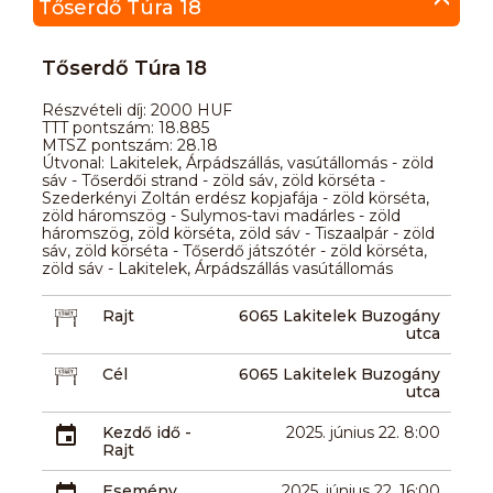
Tőserdő Túra 18
Tőserdő Túra 18
Részvételi díj: 2000 HUF
TTT pontszám: 18.885
MTSZ pontszám: 28.18
Útvonal: Lakitelek, Árpádszállás, vasútállomás - zöld
sáv - Tőserdői strand - zöld sáv, zöld körséta -
Szederkényi Zoltán erdész kopjafája - zöld körséta,
zöld háromszög - Sulymos-tavi madárles - zöld
háromszög, zöld körséta, zöld sáv - Tiszaalpár - zöld
sáv, zöld körséta - Tőserdő játszótér - zöld körséta,
zöld sáv - Lakitelek, Árpádszállás vasútállomás
Rajt
6065 Lakitelek Buzogány
utca
Cél
6065 Lakitelek Buzogány
utca
Kezdő idő -
2025. június 22. 8:00
Rajt
Esemény
2025. június 22. 16:00