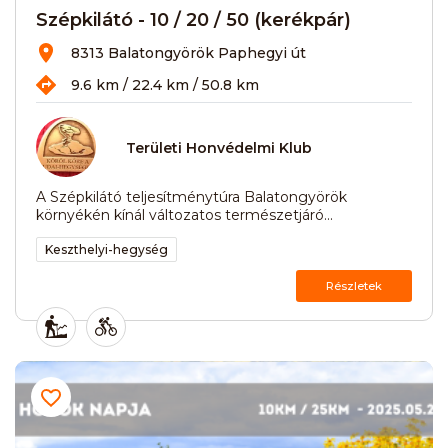
Szépkilátó - 10 / 20 / 50 (kerékpár)
8313 Balatongyörök Paphegyi út
9.6 km / 22.4 km / 50.8 km
Területi Honvédelmi Klub
A Szépkilátó teljesítménytúra Balatongyörök
környékén kínál változatos természetjáró...
Keszthelyi-hegység
Részletek