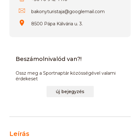
bakonyturistaja
@
googlemail.com
8500 Pápa Kálvária u. 3.
Beszámolnivalód van?!
Ossz meg a Sportnaptár közösségével valami
érdekeset
új bejegyzés
Leírás