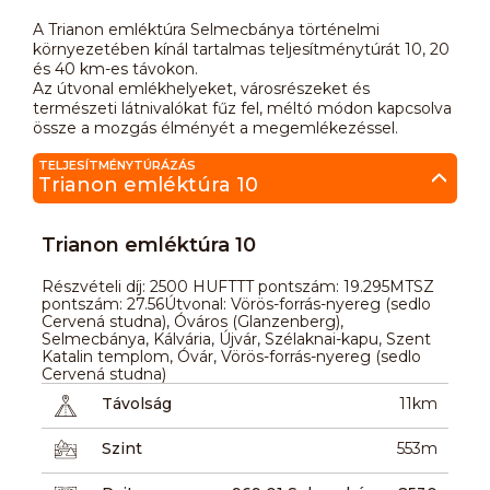
A Trianon emléktúra Selmecbánya történelmi
környezetében kínál tartalmas teljesítménytúrát 10, 20
és 40 km-es távokon.
Az útvonal emlékhelyeket, városrészeket és
természeti látnivalókat fűz fel, méltó módon kapcsolva
össze a mozgás élményét a megemlékezéssel.
TELJESÍTMÉNYTÚRÁZÁS
Trianon emléktúra 10
Trianon emléktúra 10
Részvételi díj: 2500 HUFTTT pontszám: 19.295MTSZ
pontszám: 27.56Útvonal: Vörös-forrás-nyereg (sedlo
Cervená studna), Óváros (Glanzenberg),
Selmecbánya, Kálvária, Újvár, Szélaknai-kapu, Szent
Katalin templom, Óvár, Vörös-forrás-nyereg (sedlo
Cervená studna)
Távolság
11km
Szint
553m