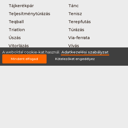
Tájkerékpár
Tánc
Teljesítménytúrázás
Tenisz
Teqball
Terepfutás
Triatlon
Túrázás
Úszás
Via-ferrata
Vitorlázás
Vívás
A weboldal cookie-kat használ.
Adatkezelési szabályzat
Vizilabda
Vizitúra
Mindent elfogad
Kötelezőket engedélyez
Wakeboard
Rólunk
Szervezőknek / Egyesületeknek
Marketing ajánlat
Adatkezelési szabályzat
Általános Szerződési Feltételek