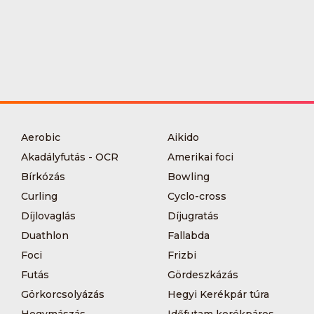
Aerobic
Aikido
Akadályfutás - OCR
Amerikai foci
Bírkózás
Bowling
Curling
Cyclo-cross
Díjlovaglás
Díjugratás
Duathlon
Fallabda
Foci
Frizbi
Futás
Gördeszkázás
Görkorcsolyázás
Hegyi Kerékpár túra