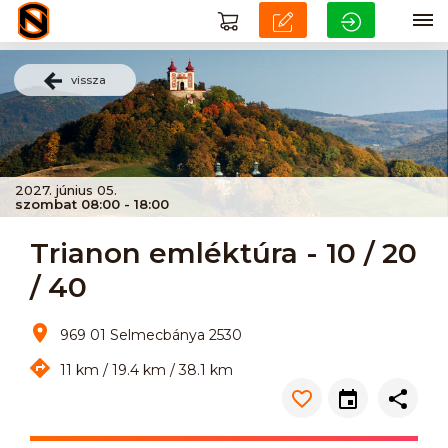
vissza
2027. június 05.
szombat 08:00 - 18:00
Trianon emléktúra - 10 / 20
/ 40
969 01 Selmecbánya 2530
11 km / 19.4 km / 38.1 km