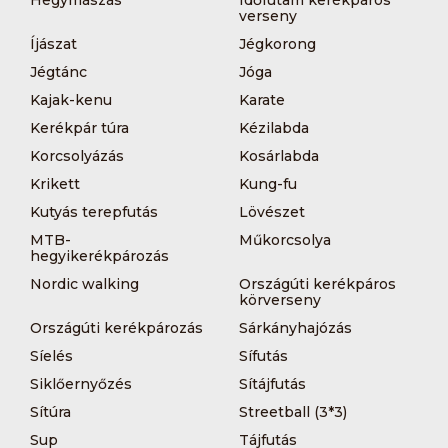
Hegymászás
Időfutam kerékpáros
verseny
Íjászat
Jégkorong
Jégtánc
Jóga
Kajak-kenu
Karate
Kerékpár túra
Kézilabda
Korcsolyázás
Kosárlabda
Krikett
Kung-fu
Kutyás terepfutás
Lövészet
MTB-
Műkorcsolya
hegyikerékpározás
Nordic walking
Országúti kerékpáros
körverseny
Országúti kerékpározás
Sárkányhajózás
Síelés
Sífutás
Siklőernyőzés
Sítájfutás
Sítúra
Streetball (3*3)
Sup
Tájfutás