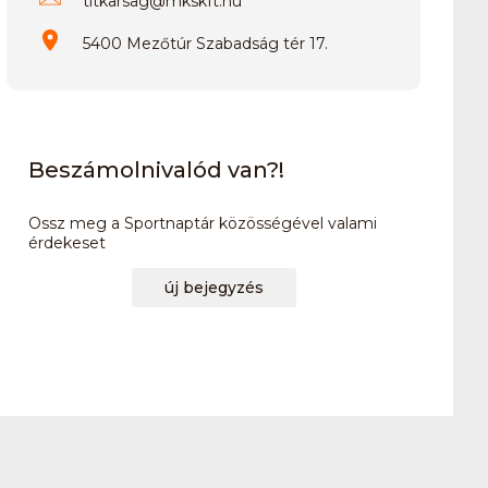
titkarsag
@
mkskft.hu
5400 Mezőtúr Szabadság tér 17.
Beszámolnivalód van?!
Ossz meg a Sportnaptár közösségével valami
érdekeset
új bejegyzés