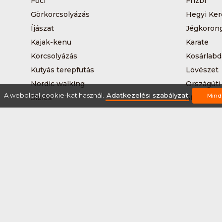
Foci
Frizbi
Görkorcsolyázás
Hegyi Ker
Íjászat
Jégkoron
Kajak-kenu
Karate
Korcsolyázás
Kosárlabd
Kutyás terepfutás
Lövészet
Nordic walking
Országúti
A weboldal cookie-kat használ.
Adatkezelési szabályzat
Mind
Síelés
Sífutás
Sítúra
Streetball
Tájkerékpár
Tánc
Teqball
Terepfutá
Úszás
Via-ferrat
Vizilabda
Vizitúra
Rólunk
Szervezőknek / Egyesületeknek
Marke