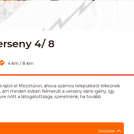
erseny 4/ 8
4 km / 8 km
l rajtol el Mezőtúron, ahova számos településről érkeznek
 ám minden évben felmerült a verseny iránti igény, így
évre nőtt a látogatottsága, szeretnénk, ha tovább
Részletek