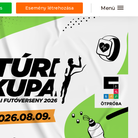
Menü
s
Esemény létrehozása