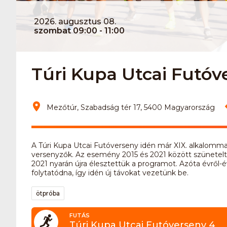
2026. augusztus 08.
szombat 09:00 - 11:00
Túri Kupa Utcai Futóv
Mezőtúr, Szabadság tér 17, 5400 Magyarország
A Túri Kupa Utcai Futóverseny idén már XIX. alkalomma
versenyzők. Az esemény 2015 és 2021 között szünetelt,
2021 nyarán újra élesztettük a programot. Azóta évről-
folytatódna, így idén új távokat vezetünk be.
ötpróba
FUTÁS
Túri Kupa Utcai Futóverseny 4