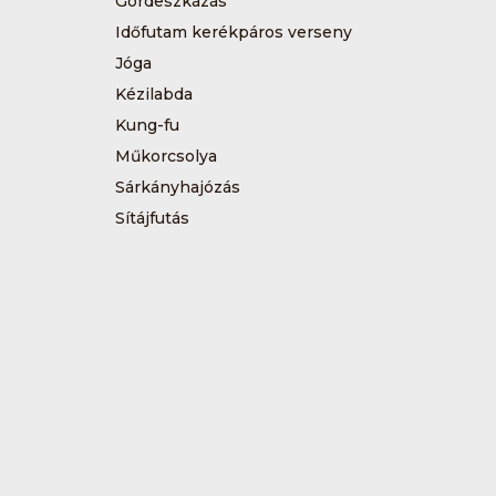
Gördeszkázás
Időfutam kerékpáros verseny
Jóga
Kézilabda
Kung-fu
Műkorcsolya
Sárkányhajózás
Sítájfutás
Tájfutás
Tenisz
Túrázás
Vívás