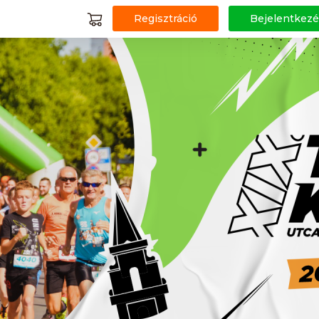
Regisztráció
Bejelentkezé