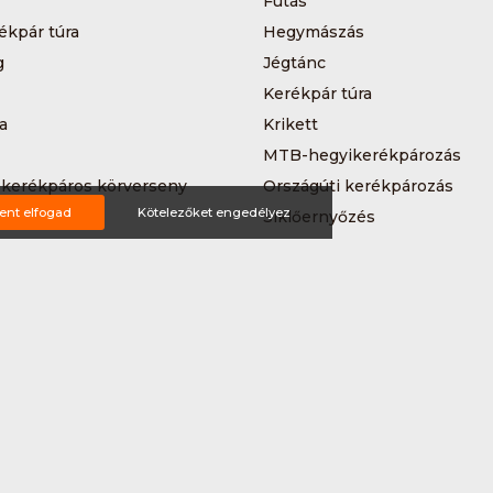
Futás
ékpár túra
Hegymászás
g
Jégtánc
Kerékpár túra
a
Krikett
MTB-hegyikerékpározás
 kerékpáros körverseny
Országúti kerékpározás
ent elfogad
Kötelezőket engedélyez
Siklőernyőzés
 (3*3)
Sup
Teljesítménytúrázás
s
Triatlon
a
Vitorlázás
Wakeboard
ting ajánlat