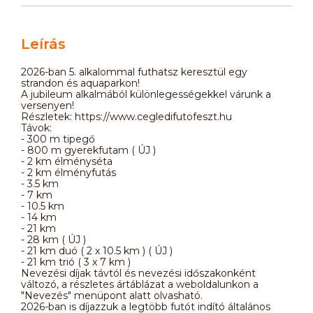
Leírás
2026-ban 5. alkalommal futhatsz keresztül egy
strandon és aquaparkon!
A jubileum alkalmából különlegességekkel várunk a
versenyen!
Részletek: https://www.cegledifutofeszt.hu
Távok:
- 300 m tipegő
- 800 m gyerekfutam ( ÚJ )
- 2 km élményséta
- 2 km élményfutás
- 3.5 km
- 7 km
- 10.5 km
- 14 km
- 21 km
- 28 km ( ÚJ )
- 21 km duó ( 2 x 10.5 km ) ( ÚJ )
- 21 km trió ( 3 x 7 km )
Nevezési díjak távtól és nevezési időszakonként
változó, a részletes ártáblázat a weboldalunkon a
"Nevezés" menüpont alatt olvasható.
2026-ban is díjazzuk a legtöbb futót indító általános