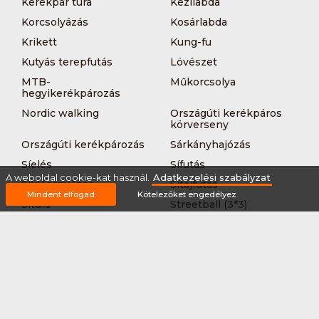
Kerékpár túra
Kézilabda
Korcsolyázás
Kosárlabda
Krikett
Kung-fu
Kutyás terepfutás
Lövészet
MTB-
Műkorcsolya
hegyikerékpározás
Nordic walking
Országúti kerékpáros
körverseny
Országúti kerékpározás
Sárkányhajózás
Síelés
Sífutás
A weboldal cookie-kat használ.
Adatkezelési szabályzat
Siklőernyőzés
Sítájfutás
Mindent elfogad
Kötelezőket engedélyez
Sítúra
Streetball (3*3)
Sup
Tájfutás
Tájkerékpár
Tánc
Teljesítménytúrázás
Tenisz
Teqball
Terepfutás
Triatlon
Túrázás