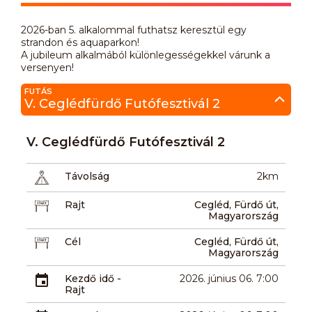
2026-ban 5. alkalommal futhatsz keresztül egy
strandon és aquaparkon!
A jubileum alkalmából különlegességekkel várunk a
versenyen!
FUTÁS
V. Ceglédfürdő Futófesztivál 2
V. Ceglédfürdő Futófesztivál 2
Távolság
2km
Rajt
Cegléd, Fürdő út,
Magyarország
Cél
Cegléd, Fürdő út,
Magyarország
Kezdő idő -
2026. június 06. 7:00
Rajt