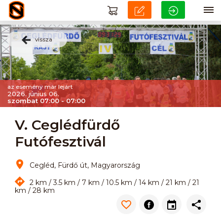
vissza
az esemény már lejárt
2026. június 06.
szombat 07:00 - 07:00
V. Ceglédfürdő
Futófesztivál
Cegléd, Fürdő út, Magyarország
2 km / 3.5 km / 7 km / 10.5 km / 14 km / 21 km / 21
km / 28 km