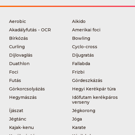
Aerobic
Aikido
Akadályfutás - OCR
Amerikai foci
Bírkózás
Bowling
Curling
Cyclo-cross
Díjlovaglás
Díjugratás
Duathlon
Fallabda
Foci
Frizbi
Futás
Gördeszkázás
Görkorcsolyázás
Hegyi Kerékpár túra
Hegymászás
Időfutam kerékpáros
verseny
Íjászat
Jégkorong
Jégtánc
Jóga
Kajak-kenu
Karate