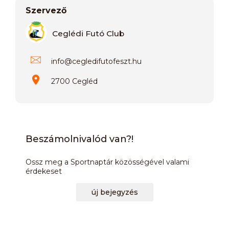
Szervező
Ceglédi Futó Club
info
@
cegledifutofeszt.hu
2700 Cegléd
Beszámolnivalód van?!
Ossz meg a Sportnaptár közösségével valami
érdekeset
új bejegyzés