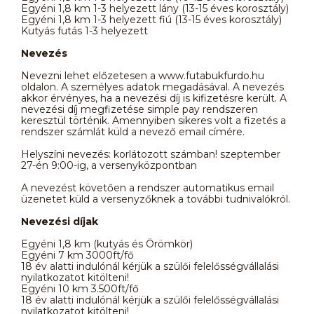
Egyéni 1,8 km 1-3 helyezett lány (13-15 éves korosztály)
Egyéni 1,8 km 1-3 helyezett fiú (13-15 éves korosztály)
Kutyás futás 1-3 helyezett
Nevezés
Nevezni lehet előzetesen a www.futabukfurdo.hu
oldalon. A személyes adatok megadásával. A nevezés
akkor érvényes, ha a nevezési díj is kifizetésre került. A
nevezési díj megfizetése simple pay rendszeren
keresztül történik. Amennyiben sikeres volt a fizetés a
rendszer számlát küld a nevező email címére.
Helyszíni nevezés: korlátozott számban! szeptember
27-én 9:00-ig, a versenyközpontban
A nevezést követően a rendszer automatikus email
üzenetet küld a versenyzőknek a további tudnivalókról.
Nevezési díjak
Egyéni 1,8 km (kutyás és Örömkör)
Egyéni 7 km 3000ft/fő
18 év alatti indulónál kérjük a szülői felelősségvállalási
nyilatkozatot kitölteni!
Egyéni 10 km 3.500ft/fő
18 év alatti indulónál kérjük a szülői felelősségvállalási
nyilatkozatot kitölteni!