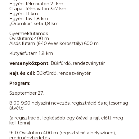
Egyéni félmaraton 21 km
Csapat félmaraton 3×7 km
Egyéni 11 km
Egyéni táv 1,8 km
„Örömkör” séta 1,8 km
Gyermekfutamok
Ovisfutam: 400 m
Alsós futam (6-10 éves korosztály) 600 m
Kutyásfutam 1,8 km
Versenyközpont
: Bükfürdő, rendezvénytér
Rajt és cél:
Bükfürdő, rendezvénytér
Program
:
Szeptember 27.
8:00-9:30 helyszíni nevezés, regisztráció és rajtcsomag
átvétel
(a regisztrációt legkésőbb egy órával a rajt előtt meg
kell tenni)
9:10 Ovisfutam 400 m (regisztráció a helyszínen),
eredményhirdetés