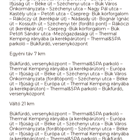
Ifjúság út – Béke út – Széchenyi utca – Bük Város
Önkormányzata – Széchenyi utca – Nagy Pál utca –
Kastély utca – Petőfi utca – Csepreg- Bük körforgalom
– Rákóczy út (kerékpár út) – Nádasdy út- Bognár Ignác
út – Kossuth út – Széchenyi tér (fordító pont) – Rákóczi
út (kerékpár út) – Csepreg -Bük körforgalom – Bük
Petőfi Sándor utca -Mezőgazdasági út – Thermal
Kemping irányába (a kerékpárúton) – Thermal&SPA
parkoló – Bükfürdő, versenyközpont
Egyéni táv 7 km
Bükfürdő, versenyközpont – Thermal&SPA parkoló –
Thermal Kemping irányába (a kerékpárúton) – Európa
út – Ifjúság út – Béke út – Széchenyi utca – Bük Város
Önkormányzata (fordítópont) – Széchenyi utca – Béke
út – Ifjúság út – Európa út – Thermal Kemping irányába
(a kerékpárúton) – Thermal&SPA parkoló – Bükfürdő,
versenyközpont
Váltó 21 km
Bükfürdő, versenyközpont – Thermal&SPA parkoló –
Thermal Kemping irányába (a kerékpárúton) – Európa
út – Ifjúság út – Béke út – Széchenyi utca – Bük Város
Önkormányzata (fordítópont) – Széchenyi utca – Béke
út – Ifjúság út – Európa út – Thermal Kemping irányába
(a kerékpárúton) – Thermal&SPA parkoló – Bükfürdő,