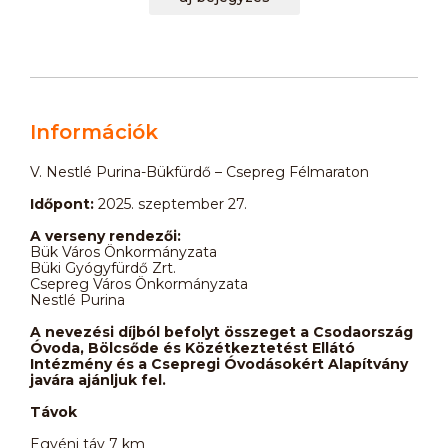
Információk
V. Nestlé Purina-Bükfürdő – Csepreg Félmaraton
Időpont:
2025. szeptember 27.
A verseny rendezői:
Bük Város Önkormányzata
Büki Gyógyfürdő Zrt.
Csepreg Város Önkormányzata
Nestlé Purina
A nevezési díjból befolyt összeget a Csodaország
Óvoda, Bölcsőde és Közétkeztetést Ellátó
Intézmény és a Csepregi Óvodásokért Alapítvány
javára ajánljuk fel.
Távok
Egyéni táv 7 km