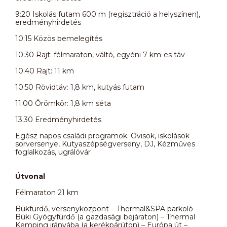
9:20 Iskolás futam 600 m (regisztráció a helyszínen),
eredményhirdetés
10:15 Közös bemelegítés
10:30 Rajt: félmaraton, váltó, egyéni 7 km-es táv
10:40 Rajt: 11 km
10:50 Rövidtáv: 1,8 km, kutyás futam
11:00 Örömkör: 1,8 km séta
13:30 Eredményhirdetés
Egész napos családi programok. Ovisok, iskolások
sorversenye, Kutyaszépségverseny, DJ, Kézműves
foglalkozás, ugrálóvár
Útvonal
Félmaraton 21 km
Bükfürdő, versenyközpont – Thermal&SPA parkoló –
Büki Gyógyfürdő (a gazdasági bejáraton) – Thermal
Kemping irányába (a kerékpárúton) – Európa út –