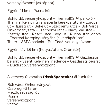
versenyközpont (váltópont)
Egyéni 11 km – Purina kör
Bükfürdő, versenyközpont – Thermal&SPA parkoló –
Thermal Kemping irányába (a kerékpárúton) – Európa
út – Ifjúság út – Béke út – Széchenyi utca – Bük Város
Önkormányzata – Széchenyi utca – Nagy Pál utca –
Kastély utca – Petőfi utca – Vog út – Purina után jobbra
– Thermal Kemping irányába (a kerékpárúton) –
Thermal&SPA parkoló – Bükfürdő, versenyközpont
Egyéni táv 1,8 km (Kutyásfutam, Örömkör)
Bükfürdő, versenyközpont – Thermal&SPA Gazdasági
bejárat – Szent Kelemen medence – Gazdasági bejárat
– Bükfürdő, versenyközpont
A verseny útvonalán
frissítőpontokat
állítunk fel:
Bük város Önkormányzata
Csepreg Fő terén
Mezőgazdasági út
Purina
Versenyközpont
Váltók: