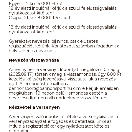
Egyéni 21 km 4.000 Ft /fő
18 év alatti indulónál kérjük a szülői felelősségvállalási
nyilatkozatot kitölteni!
Csapat 21 km 8.000Ft /csapat
18 év alatti indulónál kérjük a szülői felelősségvállalási
nyilatkozatot kitölteni!
Gyerektáv: nevezési díj nincs, csak előzetes
regisztrációt kérünk. Korlátozott számban fogadunk a
helyszínen is nevezést.
Nevezés visszavonása
Amennyiben a verseny időpontját megelőző 10 napig
(2025.09.17.) történik meg a visszamondás, úgy 800 Ft
kezelési költség levonásával visszautaljuk a nevezési
díjat. A lemondást emailben a
pannonsport@pannonsport.hu címre kérjük emailben
megküldeni. 10 napon belüli lemondás esetén a
nevezési díjat nem áll módunkban visszatéríteni.
Részvétel a versenyen
A versenyen való indulás feltétele a versenykiírás és a
versenyszabályzat elfogadás és betartása. Erről az
induló a regisztrációkor egy nyilatkozatot köteles
elfogadni.