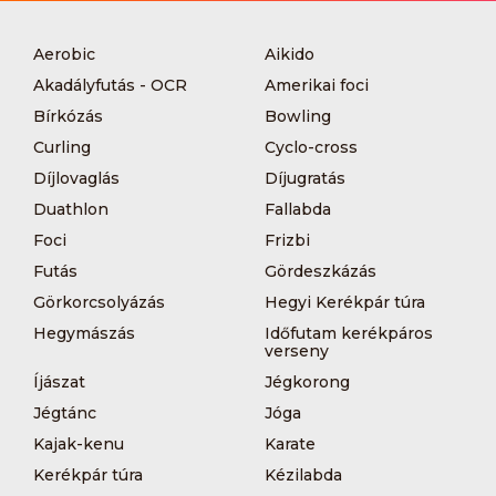
Aerobic
Aikido
Akadályfutás - OCR
Amerikai foci
Bírkózás
Bowling
Curling
Cyclo-cross
Díjlovaglás
Díjugratás
Duathlon
Fallabda
Foci
Frizbi
Futás
Gördeszkázás
Görkorcsolyázás
Hegyi Kerékpár túra
Hegymászás
Időfutam kerékpáros
verseny
Íjászat
Jégkorong
Jégtánc
Jóga
Kajak-kenu
Karate
Kerékpár túra
Kézilabda