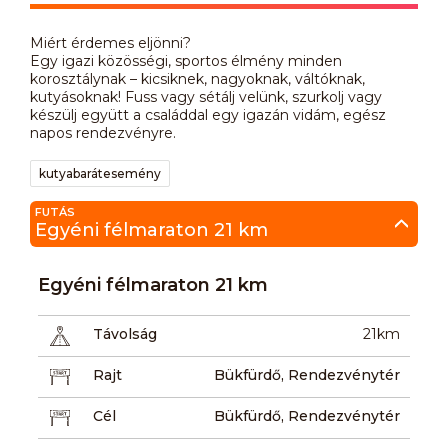
Miért érdemes eljönni?
Egy igazi közösségi, sportos élmény minden
korosztálynak – kicsiknek, nagyoknak, váltóknak,
kutyásoknak! Fuss vagy sétálj velünk, szurkolj vagy
készülj együtt a családdal egy igazán vidám, egész
napos rendezvényre.
kutyabarátesemény
FUTÁS
Egyéni félmaraton 21 km
Egyéni félmaraton 21 km
Távolság
21km
Rajt
Bükfürdő, Rendezvénytér
Cél
Bükfürdő, Rendezvénytér