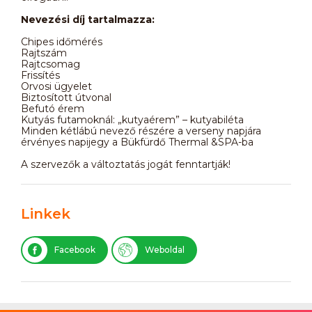
Nevezési díj tartalmazza:
Chipes időmérés
Rajtszám
Rajtcsomag
Frissítés
Orvosi ügyelet
Biztosított útvonal
Befutó érem
Kutyás futamoknál: „kutyaérem” – kutyabiléta
Minden kétlábú nevező részére a verseny napjára
érvényes napijegy a Bükfürdő Thermal &SPA-ba
A szervezők a változtatás jogát fenntartják!
Linkek
Facebook
Weboldal