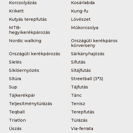
Korcsolyázás
Kosárlabda
Krikett
Kung-fu
Kutyás terepfutás
Lövészet
MTB-
Műkorcsolya
hegyikerékpározás
Nordic walking
Országúti kerékpáros
körverseny
Országúti kerékpározás
Sárkányhajózás
Síelés
Sífutás
Siklőernyőzés
Sítájfutás
Sítúra
Streetball (3*3)
Sup
Tájfutás
Tájkerékpár
Tánc
Teljesítménytúrázás
Tenisz
Teqball
Terepfutás
Triatlon
Túrázás
Úszás
Via-ferrata