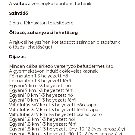
A
váltás
a versenyközpontban történik.
Szintidő
3 óra a félmaraton teljesítésére
Öltöző, zuhanyzási lehetőség
A rajt-cél helyszínén korlátozott számban biztosítunk
öltözési lehetőséget.
Díjazás
Minden célba érkező versenyző befutóérmet kap.
A gyermektávon indulók oklevelet kapnak.
Félmaraton 1-3 helyezett nő
Félmaraton 1-3 helyezett férfi
Egyéni 7 km 1-3 helyezett nő
Egyéni 7 km 1-3 helyezett férfi
Egyéni 10 km 1-3 helyezett nő
Egyéni 10 km 1-3 helyezett férfi
Váltófutás 3×7 km 1-3 helyezett női csapat
Váltófutás 3×7 km 1-3 helyezett férfi csapat
Váltófutás 3×7 km 1-3 helyezett családi váltó
Egyéni 1,8 km 1-3 helyezett női
Egyéni 1,8 km 1-3 helyezett férfi
Egyéni 1,8 km 1-3 helyezett lány (10-12 éves korosztály)
Egyéni 1,8 km 1-3 helyezett fiú (10-12 éves korosztály)