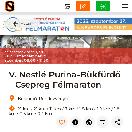
vissza
az esemény már lejárt
2025. szeptember 27.
szombat 08:00 - 11:30
V. Nestlé Purina-Bükfürdő
– Csepreg Félmaraton
Bükfürdő, Rendezvénytér
21 km / 21 km / 11 km / 7 km / 1.8 km / 1.8 km / 1.8
km / 0.6 km / 0.4 km