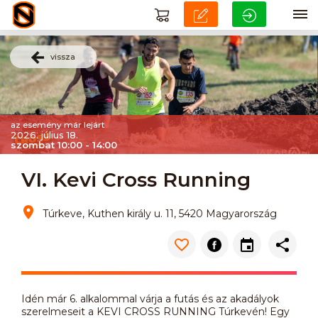
vissza
az esemény már lejárt
2026. július 18.
szombat 10:00 - 14:00
VI. Kevi Cross Running
Túrkeve, Kuthen király u. 11, 5420 Magyarország
Idén már 6. alkalommal várja a futás és az akadályok
szerelmeseit a KEVI CROSS RUNNING Túrkevén! Egy