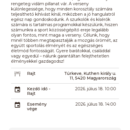
rengeteg vidám pillanat vár. A verseny
különlegessége, hogy minden korosztály számára
teljesíthető kihívást kínál, miközben a jó hangulatról
egész nap gondoskodunk. A szurkolók és kísérők
számára is tartalmas programokkal készülünk, hiszen
számunkra a sport közösségépítő ereje legalább
olyan fontos, mint maga a verseny. Célunk, hogy
minél többen megtapasztalják a mozgás örömét, az
együtt sportolás élményét és az egészséges
életmód fontosságát. Gyere barátokkal, családdal
vagy egyedül – nálunk garantáltan felejthetetlen
élményekkel gazdagodsz!
Rajt
Túrkeve, Kuthen király u.
11, 5420 Magyarország
Kezdő idő -
2026. július 18. 10:00
Rajt
Esemény
2026. július 18. 14:00
vége