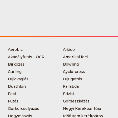
Aerobic
Aikido
Akadályfutás - OCR
Amerikai foci
Bírkózás
Bowling
Curling
Cyclo-cross
Díjlovaglás
Díjugratás
Duathlon
Fallabda
Foci
Frizbi
Futás
Gördeszkázás
Görkorcsolyázás
Hegyi Kerékpár túra
Hegymászás
Időfutam kerékpáros