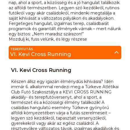
nap, ahol a sport, a közösség és a jó hangulat találkozik
az alföldi természetben. Legyen szó kezdőkről, rutinos
futókról vagy akár családokról, mindenki megtalálja a
saját kihívását a változatos pályákon és akadályokon.
Fergeteges hangulat, izgalmas terep, családbarát
programok és garantált élmények várnak – mert nálunk
egy biztos: „Nem maradsz szárazon!”
Mozdulj ki, fuss velünk, és légy részese
TEREPFUTÁS
VI. Kevi Cross Running
VI. Kevi Cross Running
Készen állsz egy igazán élménydús kihívásra? Idén
immár 6. alkalommal rendezi meg a Túrkeve Atlétikai
Club Futó Szakosztálya a KEVI CROSS RUNNING
akadály- és terepfutóversenyt, ahol a sport, a
természet és a közösségi élmény találkozik! A
családias hangulatú esemény Túrkeve gyönyörű
alföldi környezetében várja a futás szerelmeseit –
legyen szó kezdőkről, tapasztalt versenyzőkről,
gyerekekről vagy akár az egész családról. A
résztvevőkre változatos távok, izgalmas akadályok és