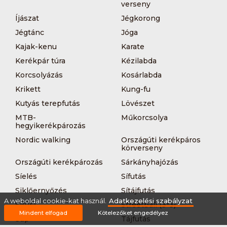
verseny
Íjászat
Jégkorong
Jégtánc
Jóga
Kajak-kenu
Karate
Kerékpár túra
Kézilabda
Korcsolyázás
Kosárlabda
Krikett
Kung-fu
Kutyás terepfutás
Lövészet
MTB-
Műkorcsolya
hegyikerékpározás
Nordic walking
Országúti kerékpáros
körverseny
Országúti kerékpározás
Sárkányhajózás
Síelés
Sífutás
Siklőernyőzés
Sítájfutás
A weboldal cookie-kat használ.
Adatkezelési szabályzat
Sítúra
Streetball (3*3)
Mindent elfogad
Kötelezőket engedélyez
Sup
Tájfutás