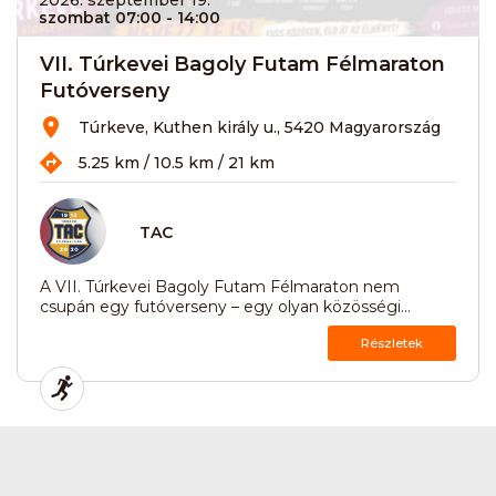
szombat 07:00
- 14:00
VII. Túrkevei Bagoly Futam Félmaraton
Futóverseny
Túrkeve, Kuthen király u., 5420 Magyarország
5.25 km / 10.5 km / 21 km
TAC
A VII. Túrkevei Bagoly Futam Félmaraton nem
csupán egy futóverseny – egy olyan közösségi...
Részletek