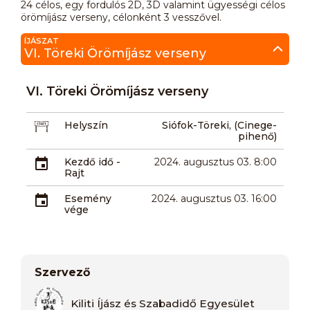
24 célos, egy fordulós 2D, 3D valamint ügyességi célos
örömíjász verseny, célonként 3 vesszővel.
ÍJÁSZAT
VI. Töreki Örömíjász verseny
VI. Töreki Örömíjász verseny
Helyszín
Siófok-Töreki, (Cinege-
pihenő)
Kezdő idő -
2024. augusztus 03. 8:00
Rajt
Esemény
2024. augusztus 03. 16:00
vége
Szervező
Kiliti Íjász és Szabadidő Egyesület