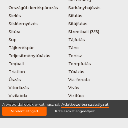
Országúti kerékpározás
Sárkányhajózás
Síelés
Sífutás
Siklőernyőzés
Sítájfutás
Sítúra
Streetball (3*3)
Sup
Tájfutás
Tájkerékpár
Tánc
Teljesítménytúrázás
Tenisz
Teqball
Terepfutás
Triatlon
Túrázás
Úszás
Via-ferrata
Vitorlázás
Vívás
Vizilabda
Vizitúra
Wakeboard
A weboldal cookie-kat használ.
Adatkezelési szabályzat
Mindent elfogad
Kötelezőket engedélyez