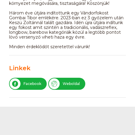
környezet megóvására, tisztaságára! Köszönjük!
Három éve útjára indítottunk egy Vándorfokost
Gombai Tibor emlékére. 2023-ban ez 3 győzelem után
Keszü Zoltánnál talált gazdára. Idén újra útjára indítunk
egy fokost amit szintén a tradicionális, vadászreflex,
longbow, barebow kategóriák közül a legtöbb pontot
lövő versenyző viheti haza egy évre.
Minden érdeklődőt szeretettel várunk!
Linkek
Facebook
Weboldal