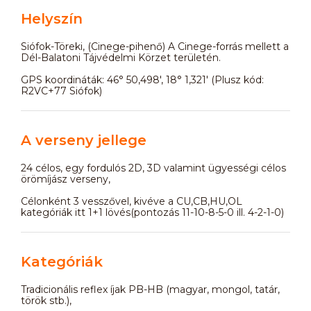
Helyszín
Siófok-Töreki, (Cinege-pihenő) A Cinege-forrás mellett a
Dél-Balatoni Tájvédelmi Körzet területén.
GPS koordináták: 46° 50,498', 18° 1,321' (Plusz kód:
R2VC+77 Siófok)
A verseny jellege
24 célos, egy fordulós 2D, 3D valamint ügyességi célos
örömíjász verseny,
Célonként 3 vesszővel, kivéve a CU,CB,HU,OL
kategóriák itt 1+1 lövés(pontozás 11-10-8-5-0 ill. 4-2-1-0)
Kategóriák
Tradicionális reflex íjak PB-HB (magyar, mongol, tatár,
török stb.),