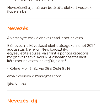
Nevezésnél a januárban betöltött életkort vesszük
figyelembe!
Nevezés
A versenyre csak előnevezéssel lehet nevezni!
Előnevezni a következő elérhetőségeken lehet 2024.
augusztus 1. éjfélig : Név, korosztály,
egyesület/település, valamint a pontos kategória
megnevezésével kérjük. A csapatbeosztás iránti
kérelmet nevezéskor kérjük jelezni!
- Kótiné Molnár Szilvia 06 3 0634 8714
email: verseny.kisze@gmail.com
ÍjászNet.hu
Nevezési díj