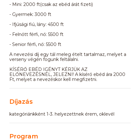
- Mini: 2000 ft(csak az ebéd árát fizeti)
- Gyermek: 3000 ft
- Ifjúsági fiú, lány: 4500 ft
- Felnőtt férfi, nő: 5500 ft
- Senior férfi, nő: 5500 ft
A nevezési díj egy tál meleg ételt tartalmaz, melyet a
verseny végén fogunk feltálalni.
KÍSÉRŐ EBÉD IGÉNYT KÉRJÜK AZ
ELŐNEVEZÉSNÉL, JELEZNI! A kísérő ebéd ára 2000
Ft, melyet a nevezéskor kell megfizetni.
Díjazás
kategóriánkként 1-3. helyezettnek érem, oklevél
Program