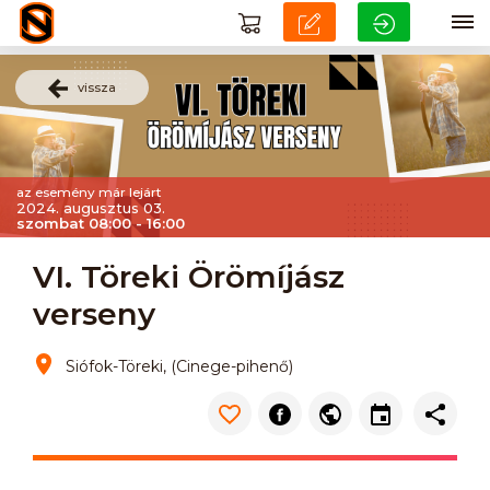
vissza
az esemény már lejárt
2024. augusztus 03.
szombat 08:00 - 16:00
VI. Töreki Örömíjász
verseny
Siófok-Töreki, (Cinege-pihenő)