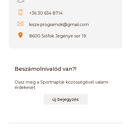
+36 30 634 8714
kisze.programok
@
gmail.com
8600 Siófok Jegenye sor 19.
Beszámolnivalód van?!
Ossz meg a Sportnaptár közösségével valami
érdekeset
új bejegyzés