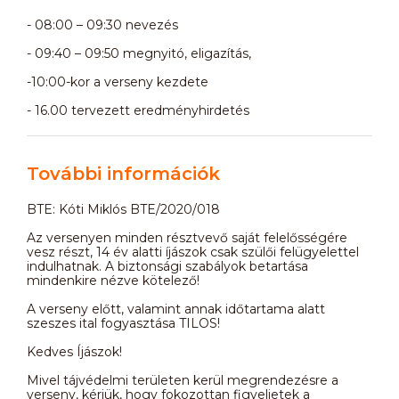
- 08:00 – 09:30 nevezés
- 09:40 – 09:50 megnyitó, eligazítás,
-10:00-kor a verseny kezdete
- 16.00 tervezett eredményhirdetés
További információk
BTE: Kóti Miklós BTE/2020/018
Az versenyen minden résztvevő saját felelősségére
vesz részt, 14 év alatti íjászok csak szülői felügyelettel
indulhatnak. A biztonsági szabályok betartása
mindenkire nézve kötelező!
A verseny előtt, valamint annak időtartama alatt
szeszes ital fogyasztása TILOS!
Kedves Íjászok!
Mivel tájvédelmi területen kerül megrendezésre a
verseny, kérjük, hogy fokozottan figyeljetek a