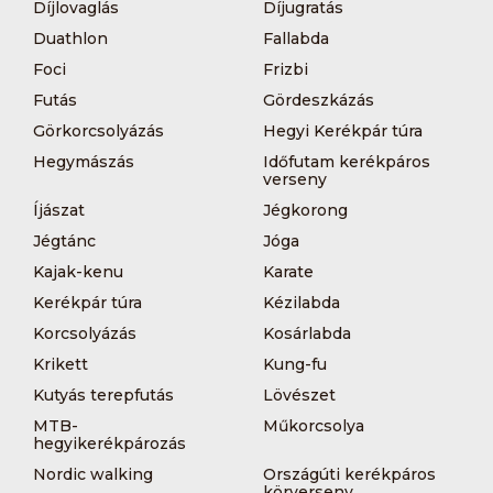
Díjlovaglás
Díjugratás
Duathlon
Fallabda
Foci
Frizbi
Futás
Gördeszkázás
Görkorcsolyázás
Hegyi Kerékpár túra
Hegymászás
Időfutam kerékpáros
verseny
Íjászat
Jégkorong
Jégtánc
Jóga
Kajak-kenu
Karate
Kerékpár túra
Kézilabda
Korcsolyázás
Kosárlabda
Krikett
Kung-fu
Kutyás terepfutás
Lövészet
MTB-
Műkorcsolya
hegyikerékpározás
Nordic walking
Országúti kerékpáros
körverseny