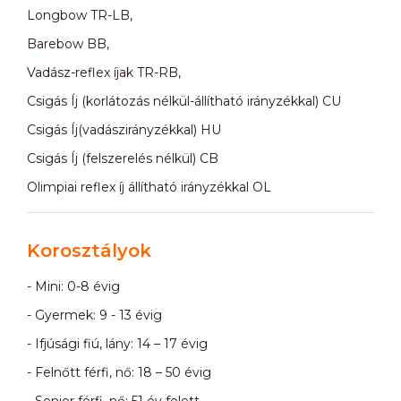
Longbow TR-LB,
Barebow BB,
Vadász-reflex íjak TR-RB,
Csigás Íj (korlátozás nélkül-állítható irányzékkal) CU
Csigás Íj(vadászirányzékkal) HU
Csigás Íj (felszerelés nélkül) CB
Olimpiai reflex íj állítható irányzékkal OL
Korosztályok
- Mini: 0-8 évig
- Gyermek: 9 - 13 évig
- Ifjúsági fiú, lány: 14 – 17 évig
- Felnőtt férfi, nő: 18 – 50 évig
- Senior férfi, nő: 51 év felett